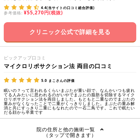
4.4(当サイトの口コミ総合評価)
¥55,270円(税抜)
参考価格:
クリニック公式で詳細を見る
ピックアップ口コミ
マイクロリポサクション法 両目の口コミ
5.0
まこさんの評価
眠いの？って言われるくらいまぶたが重い顔で、なんかいつも疲れ
てる人みたいに思われるのがいやでまぶたの脂肪を切除するマイク
ロリポサクション法を両目しました。もともと二重なのでまぶたの
重みがなくなったことで二重がくっきりしました。まぶたの重み解
消と共にすっきり二重にもなれたので一石二鳥です。これで眠たい
だる顔から卒業です
院の住所と他の施術一覧
（タップで開きます）