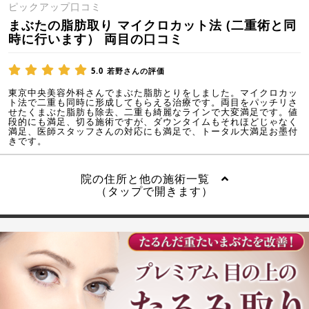
ピックアップ口コミ
まぶたの脂肪取り マイクロカット法 (二重術と同
時に行います） 両目の口コミ
5.0
若野さんの評価
東京中央美容外科さんでまぶた脂肪とりをしました。マイクロカッ
ト法で二重も同時に形成してもらえる治療です。両目をパッチリさ
せたくまぶた脂肪も除去、二重も綺麗なラインで大変満足です。値
段的にも満足、切る施術ですが、ダウンタイムもそれほどじゃなく
満足、医師スタッフさんの対応にも満足で、トータル大満足お墨付
きです。
院の住所と他の施術一覧
（タップで開きます）