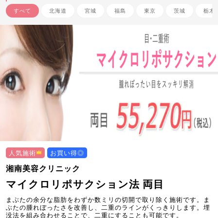
すべて
北海道
宮城
福島
東京
茨城
栃木
人気施術
お買い得◎
湘南美容クリニック
マイクロリポサクション法 両目
まぶたの余分な脂肪をわずか数ミリの切開で取り除く施術です。ま
ぶたの腫れぼったさを改善し、二重のラインがくっきりします。埋
没法を組み合わせることで、二重にすることも可能です。