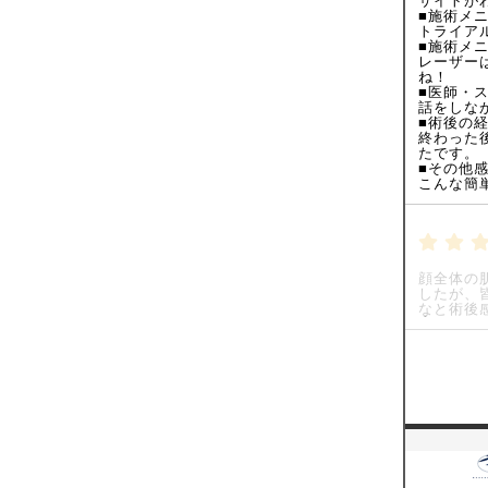
サイトが
■施術メ
トライア
■施術メ
レーザー
ね！
■医師・
話をしな
■術後の
終わった
たです。
■その他
こんな簡
顔全体の
したが、
なと術後