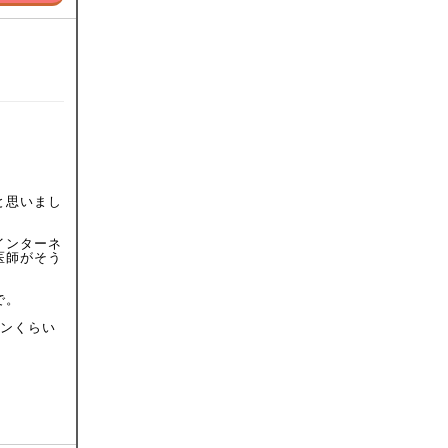
と思いまし
インターネ
医師がそう
で。
ーンくらい