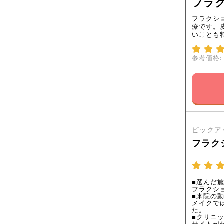
フラク
フラクシ
療です。
いことも
参考価格:
ピックア
フラク
■選んだ
フラクショ
■来院の
メイクで
た。
■クリニ