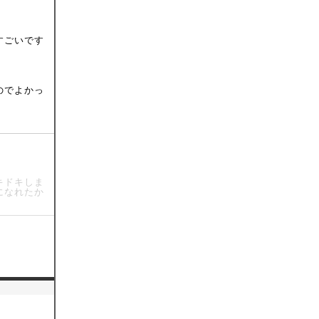
。
すごいです
のでよかっ
キドキしま
になれたか