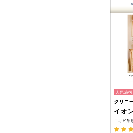
人気施術
クリニ
イオン
ニキビ治