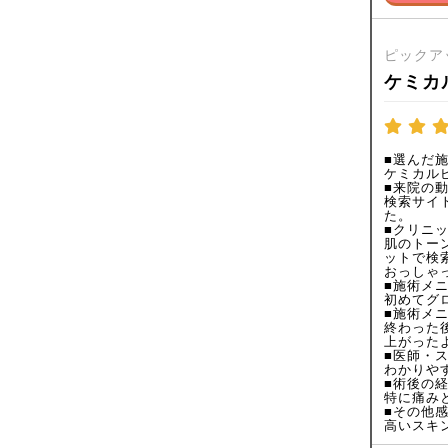
ピックア
ケミカ
■選んだ
ケミカルピ
■来院の
検索サイ
た。
■クリニ
肌のトー
ットで検
おっしゃ
■施術メ
初めてグ
■施術メ
終わった
上がった
■医師・
わかりや
■術後の
特に痛み
■その他
高いスキ