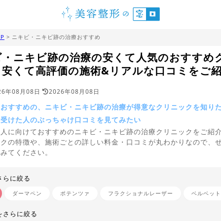
P
> ニキビ・ニキビ跡の治療おすすめ
ビ・ニキビ跡の治療の安くて人気のおすすめ
｜安くて高評価の施術&リアルな口コミをご
26年08月08日
2026年08月08日
ておすすめの、ニキビ・ニキビ跡の治療が得意なクリニックを知り
を受けた人のぶっちゃけ口コミを見てみたい
う人に向けておすすめのニキビ・ニキビ跡の治療クリニックをご紹
ックの特徴や、施術ごとの詳しい料金・口コミが丸わかりなので、
てみてください。
さらに絞る
ダーマペン
ポテンツァ
フラクショナルレーザー
ベルベット
をさらに絞る