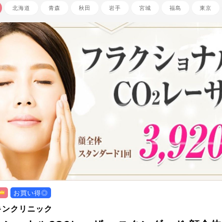
北海道
青森
秋田
岩手
宮城
福島
東京
お買い得◎
キンクリニック