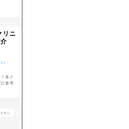
クリニ
紹介
たい
介！各ク
ぜひ参考
スキン
ニキビ跡治療（色素沈着・クレーター）