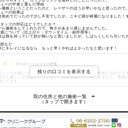
わかりやすくて、カウンセリングも無料とのことだったので。
ニューの中身と選んだ理由
ル価格ということだったのと、レーザーのほうが早いかなと思ったので
ニューの効果は
は初めてだったので少し不安でしたが、ニキビ跡が綺麗になりました！
スタッフの対応はどうでしたか？
がら施術をしてくれたので、怖さがあまり感じませんでした。
経過について（仕上がり・ダウンタイム・副作用等）
後は熱を持っていて顔が熱いなと思いましたが、しばらくしたら引いた
感想など
単にキレイになるなら、もっと早くやればよかったなと思います！
4.0
ゆうこたんさんの評価
肌メンテの為にフラクショナルCO2レーザーしました。初めてなのでド
皆さん優しくお気遣いして下さり、施術も緩やかに過ごせました。艶肌
感じてます。
院の住所と他の施術一覧
（タップで開きます）