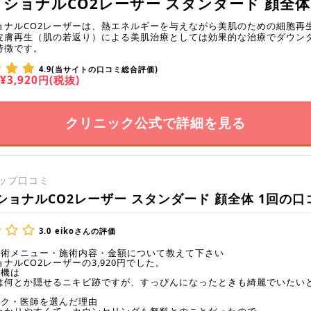
ショナルCO2レーザー スタンダード 顔全体
ョナルCO2レーザーは、熱エネルギーを与えながら美肌のための細胞再
皮膚再生（肌の若返り）による美肌治療としては効果的な治療でダウン
特徴です。
4.9(当サイトの口コミ総合評価)
¥3,920円(税抜)
クリニック公式で詳細を見る
ップ口コミ
ショナルCO2レーザー スタンダード 顔全体 1回の口
3.0
eikoさんの評価
施術メニュー・施術内容・金額について教えて下さい
ナルCO2レーザーの3,920円でした。
動機は
は何とか隠せるニキビ跡ですが、すっぴんになったときも綺麗でいたい
ック・医師を選んだ理由