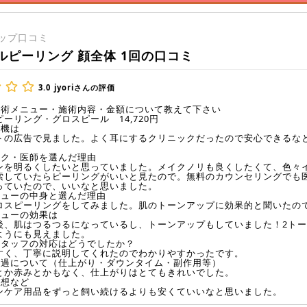
ップ口コミ
ルピーリング 顔全体 1回の口コミ
3.0
jyoriさんの評価
施術メニュー・施術内容・金額について教えて下さい
ーリング・グロスピール 14,720円
動機は
トの広告で見ました。よく耳にするクリニックだったので安心できるな
ック・医師を選んだ理由
ンを明るくしたいと思っていました。メイクノリも良くしたくて、色々
索していたらピーリングがいいと見たので。無料のカウンセリングでも
っていたので、いいなと思いました。
ニューの中身と選んだ理由
ロスピーリングをしてみました。肌のトーンアップに効果的と聞いたの
ニューの効果は
後、肌はつるつるになっているし、トーンアップもしていました！2ト
ようにも見えました。
スタッフの対応はどうでしたか？
すく、丁寧に説明してくれたのでわかりやすかったです。
経過について（仕上がり・ダウンタイム・副作用等）
とか赤みとかもなく、仕上がりはとてもきれいでした。
感想など
ンケア用品をずっと飼い続けるよりも安くていいなと思いました。