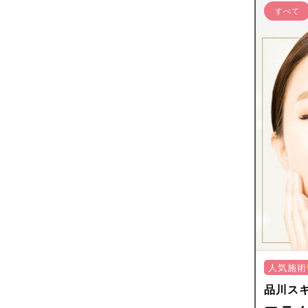
すべて
人気施術
品川ス