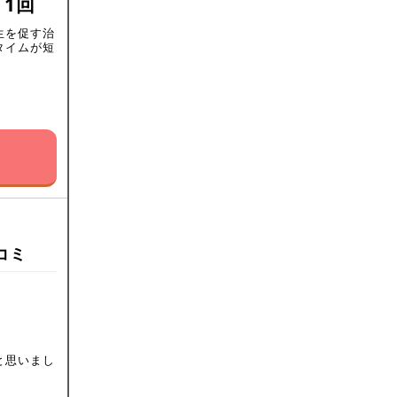
 1回
生を促す治
タイムが短
コミ
と思いまし