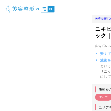
美容整形TO
ニキ
ック
広告
20
安く
施術
とい
リニ
にし
施術を
すべて
エリア