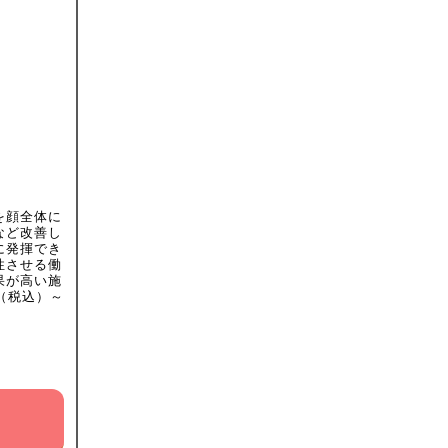
を顔全体に
など改善し
に発揮でき
性させる働
果が高い施
（税込）～