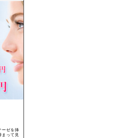
テーゼを挿
締まって見