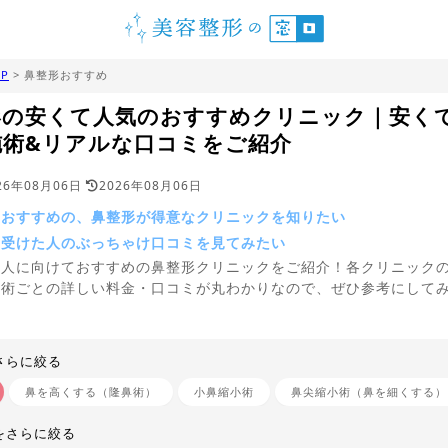
P
> 鼻整形おすすめ
形の安くて人気のおすすめクリニック｜安く
施術&リアルな口コミをご紹介
26年08月06日
2026年08月06日
ておすすめの、鼻整形が得意なクリニックを知りたい
を受けた人のぶっちゃけ口コミを見てみたい
う人に向けておすすめの鼻整形クリニックをご紹介！各クリニック
施術ごとの詳しい料金・口コミが丸わかりなので、ぜひ参考にして
。
さらに絞る
鼻を高くする（隆鼻術）
小鼻縮小術
鼻尖縮小術（鼻を細くする）
をさらに絞る