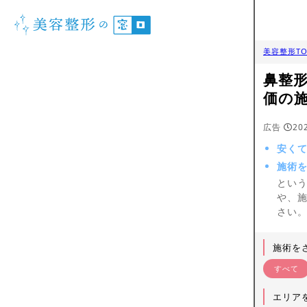
美容整形TO
鼻整
価の
広告
20
安く
施術
とい
や、
さい
施術を
すべて
エリア