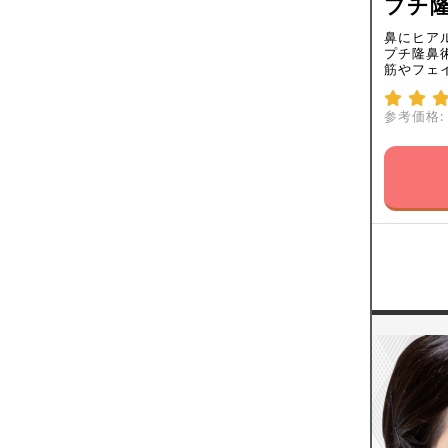
プチ隆
鼻にヒア
プチ隆鼻
筋やフェ
参考価格: