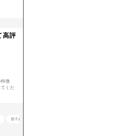
て高評
の特徴
みてくだ
団子鼻整形