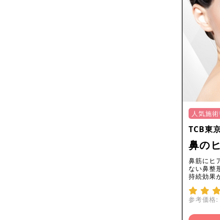
人気施術
TCB東
鼻の
鼻筋にヒ
ない鼻整
持続効果
参考価格: