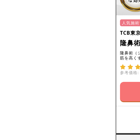
人気施術
TCB東
隆鼻
隆鼻術（
筋を高く
参考価格: