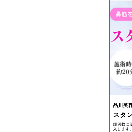
品川美
スタ
症例数に
入します