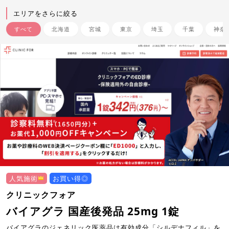
エリアをさらに絞る
すべて
北海道
宮城
東京
埼玉
千葉
神奈
人気施術
お買い得◎
クリニックフォア
バイアグラ 国産後発品 25mg 1錠
バイアグラのジェネリック医薬品は有効成分「シルデナフィル」を