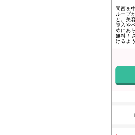
関西を
ループ
と。美
導入や
めにあ
無料！
けるよ