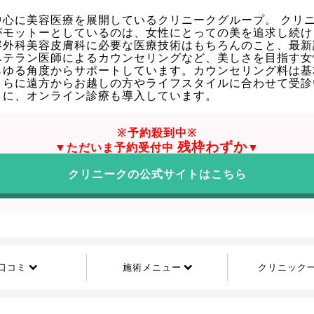
中心に美容医療を展開しているクリニークグループ。 クリ
がモットーとしているのは、女性にとっての美を追求し続け
容外科美容皮膚科に必要な医療技術はもちろんのこと、最新
ベテラン医師によるカウンセリングなど、美しさを目指す女
らゆる角度からサポートしています。カウンセリング料は基
さらに遠方からお越しの方やライフスタイルに合わせて受診
うに、オンライン診療も導入しています。
※予約殺到中※
残枠わずか
▼ただいま予約受付中
▼
クリニークの公式サイトはこちら
口コミ
施術メニュー
クリニック