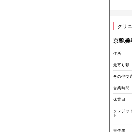
クリ
京艶美
住所
最寄り駅
その他交
営業時間
休業日
クレジッ
ド
責任者