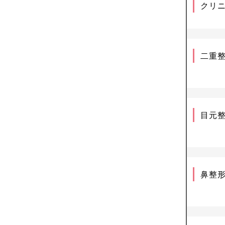
クリ
二重
目元
鼻整