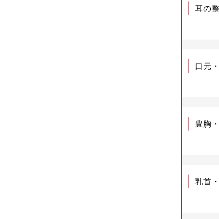
耳の
口元
豊胸
乳首