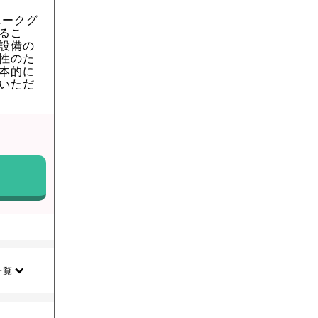
ニークグ
るこ
設備の
性のた
本的に
いただ
一覧