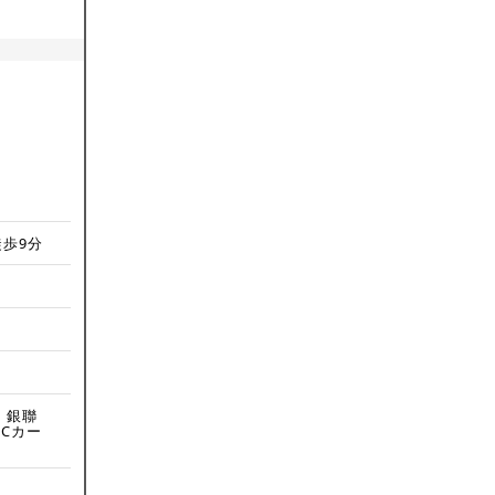
徒歩9分
s ・銀聯
DCカー