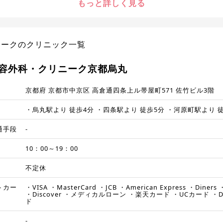
もっと詳しく見る
ニークのクリニック一覧
容外科・クリニーク京都烏丸
京都府 京都市中京区 高倉通四条上ル帯屋町571 佐竹ビル3階
・烏丸駅より 徒歩4分 ・四条駅より 徒歩5分 ・河原町駅より 
通手段
-
10：00～19：00
不定休
トカー
・VISA ・MasterCard ・JCB ・American Express ・Diner
・Discover ・メディカルローン ・楽天カード ・UCカード ・
ド
-