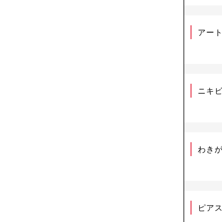
アー
ニキ
わき
ピア