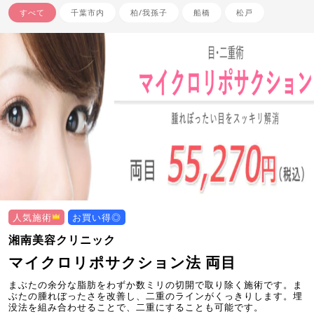
すべて
千葉市内
柏/我孫子
船橋
松戸
人気施術
お買い得◎
湘南美容クリニック
マイクロリポサクション法 両目
まぶたの余分な脂肪をわずか数ミリの切開で取り除く施術です。ま
ぶたの腫れぼったさを改善し、二重のラインがくっきりします。埋
没法を組み合わせることで、二重にすることも可能です。