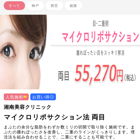
すべて
神戸
西宮
姫路
人気施術
お買い得◎
湘南美容クリニック
マイクロリポサクション法 両目
まぶたの余分な脂肪をわずか数ミリの切開で取り除く施術です。ま
ぶたの腫れぼったさを改善し、二重のラインがくっきりします。埋
没法を組み合わせることで、二重にすることも可能です。