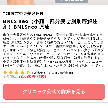
TCB東京中央美容外科
BNLS neo（小顔・部分痩せ脂肪溶解注
射）BNLSneo 原液
東京中央美容外科のBNLS neoは、安全性が高い植物由来成分を主
成分とし、顔痩せや部分痩せができる注射です。従来品のBNLSに
脂肪溶解成分を加え、さらに効果のあるメソセラピーとなっていま
す。BNLS neoはアメリカFDAで、脂肪溶解効果があると認められ
たデオキシコール酸を配合することで、リバウンドの少ない医療ダ
イエットが可能になりまた。さらにターンオーバーを正常化させる
だけではなく、たるみの改善や肌の引き締めに効果を発揮します。
小顔・部分痩せ脂肪溶解注射・BNLSneo原液（マイクロカニュー
レ付き）の費用は、10cc以上1ccあたりで1,980円（税込）～です。
4.2(当サイトの口コミ総合評価)
¥3,030円(税抜)
参考価格:
クリニック公式で詳細を見る