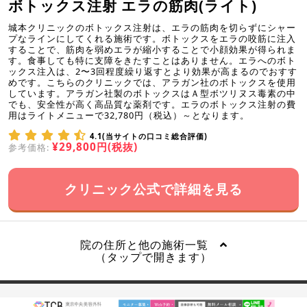
ボトックス注射 エラの筋肉(ライト)
城本クリニックのボトックス注射は、エラの筋肉を切らずにシャー
プなラインにしてくれる施術です。ボトックスをエラの咬筋に注入
することで、筋肉を弱めエラが縮小することで小顔効果が得られま
す。食事しても特に支障をきたすことはありません。エラへのボト
ックス注入は、2〜3回程度繰り返すとより効果が高まるのでおすす
めです。こちらのクリニックでは、アラガン社のボトックスを使用
しています。アラガン社製のボトックスはＡ型ボツリヌス毒素の中
でも、安全性が高く高品質な薬剤です。エラのボトックス注射の費
用はライトメニューで32,780円（税込）～となります。
4.1(当サイトの口コミ総合評価)
¥29,800円(税抜)
参考価格:
クリニック公式で詳細を見る
院の住所と他の施術一覧
（タップで開きます）