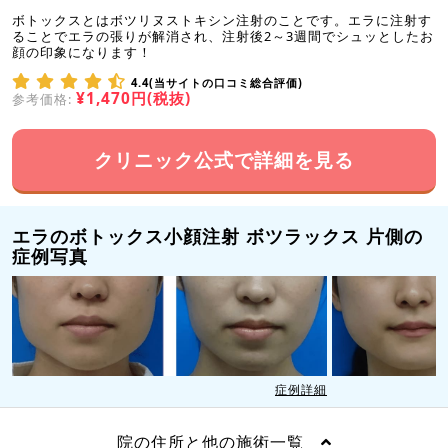
ボトックスとはボツリヌストキシン注射のことです。エラに注射す
ることでエラの張りが解消され、注射後2～3週間でシュッとしたお
顔の印象になります！
4.4(当サイトの口コミ総合評価)
¥1,470円(税抜)
参考価格:
クリニック公式で詳細を見る
エラのボトックス小顔注射 ボツラックス 片側の
症例写真
症例詳細
院の住所と他の施術一覧