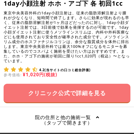
1day小顔注射 ホホ・アゴ下 各 初回1cc
東京中央美容外科の1day小顔注射は、従来の脂肪溶解注射より腫
れが少なくなり、短時間で終了します。さらに効果が現れるのも早
く、従来の脂肪溶解注射が1ヶ月ほどだったのに対し、1day小顔ダ
イエット注射では、3日前後で効果を発揮するのが可能です。1day
小顔ダイエット注射に使うメソラインスリムは、内科や外科医療な
どにも使用されており安全性が確率された成分です。メソラインス
リム成分のホスファチジルコリンは、余分な脂質成分を体外に排出
します。東京中央美容外科では最大100%オフになるモニターを募
集しているのでコスパよく施術を受けたい方はおすすめです。ま
た、ホホ・アゴ下の施術が初回に限り1cc1,020円（税込）〜となっ
ています。
4.2(当サイトの口コミ総合評価)
¥1,020円(税抜)
参考価格:
クリニック公式で詳細を見る
院の住所と他の施術一覧
（タップで開きます）