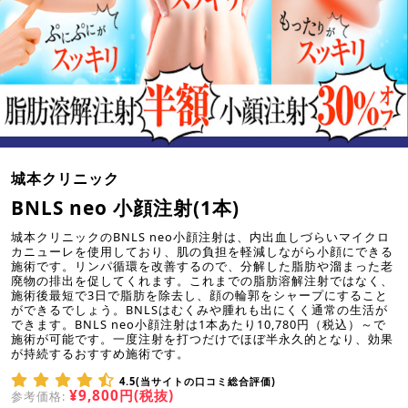
城本クリニック
BNLS neo 小顔注射(1本)
城本クリニックのBNLS neo小顔注射は、内出血しづらいマイクロ
カニューレを使用しており、肌の負担を軽減しながら小顔にできる
施術です。リンパ循環を改善するので、分解した脂肪や溜まった老
廃物の排出を促してくれます。これまでの脂肪溶解注射ではなく、
施術後最短で3日で脂肪を除去し、顔の輪郭をシャープにすること
ができるでしょう。BNLSはむくみや腫れも出にくく通常の生活が
できます。BNLS neo小顔注射は1本あたり10,780円（税込）～で
施術が可能です。一度注射を打つだけでほぼ半永久的となり、効果
が持続するおすすめ施術です。
4.5(当サイトの口コミ総合評価)
¥9,800円(税抜)
参考価格: