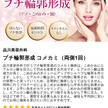
品川美容外科
プチ輪郭形成 コメカミ（両側1回）
品川美容外科で行うプチ輪郭形成のコメカミ施術は、こめかみにヒ
アルロン酸を注入して凹みを改善する方法です。ヒアルロン酸は形
成力が高く、こめかみのボリュームアップやシャープな輪郭を作り
ます。しかし、ヒアルロン酸は少しずつ内側に吸収され、徐々に元
の状態へと戻っていくため、定期的に施術しなくてはなりません。
同時に行うプロテーゼによるこめかみ施術なら半永久的な効果があ
ります。上手い先生がカウンセリングし、こめかみの状態を確認
し、ヒアルロン酸の量など少しずつ様子を見ながら丁寧に注入。5
分ほどで終了し、通院する必要もありません。値段も平均的に安い
のでお得に施術を受けたい方におすすめです。
5(当サイトの口コミ総合評価)