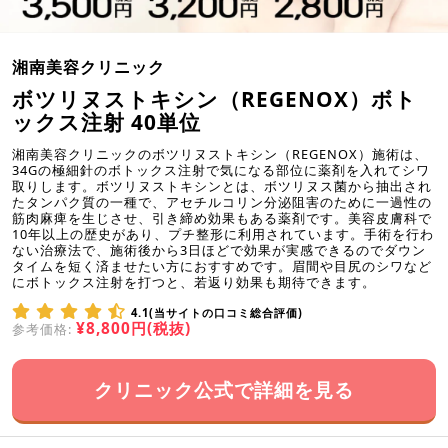
湘南美容クリニック
ボツリヌストキシン（REGENOX）ボト
ックス注射 40単位
湘南美容クリニックのボツリヌストキシン（REGENOX）施術は、
34Gの極細針のボトックス注射で気になる部位に薬剤を入れてシワ
取りします。ボツリヌストキシンとは、ボツリヌス菌から抽出され
たタンパク質の一種で、アセチルコリン分泌阻害のために一過性の
筋肉麻痺を生じさせ、引き締め効果もある薬剤です。美容皮膚科で
10年以上の歴史があり、プチ整形に利用されています。手術を行わ
ない治療法で、施術後から3日ほどで効果が実感できるのでダウン
タイムを短く済ませたい方におすすめです。眉間や目尻のシワなど
にボトックス注射を打つと、若返り効果も期待できます。
4.1(当サイトの口コミ総合評価)
¥8,800円(税抜)
参考価格:
クリニック公式で詳細を見る