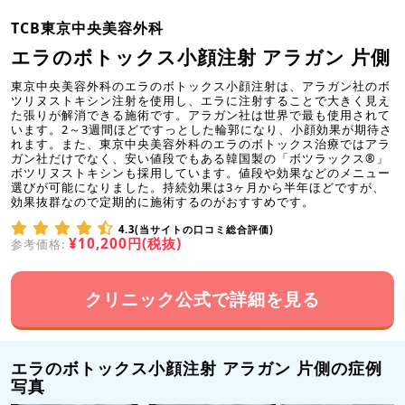
TCB東京中央美容外科
エラのボトックス小顔注射 アラガン 片側
東京中央美容外科のエラのボトックス小顔注射は、アラガン社のボ
ツリヌストキシン注射を使用し、エラに注射することで大きく見え
た張りが解消できる施術です。アラガン社は世界で最も使用されて
います。2～3週間ほどですっとした輪郭になり、小顔効果が期待さ
れます。また、東京中央美容外科のエラのボトックス治療ではアラ
ガン社だけでなく、安い値段でもある韓国製の「ボツラックス®」
ボツリヌストキシンも採用しています。値段や効果などのメニュー
選びが可能になりました。持続効果は3ヶ月から半年ほどですが、
効果抜群なので定期的に施術するのがおすすめです。
4.3(当サイトの口コミ総合評価)
¥10,200円(税抜)
参考価格:
クリニック公式で詳細を見る
エラのボトックス小顔注射 アラガン 片側の症例
写真