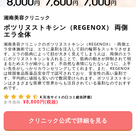
湘南美容クリニック
ボツリヌストキシン（REGENOX） 両側
エラ全体
湘南美容クリニックのボツリヌストキシン（REGENOX）・両側エ
ラ全体施術では、エラに薬剤を注入して顔の輪郭をスッキリさせま
す。エラの筋肉によって顔が大きく見えてしまう人は、両側のエラ
にボツリヌストキシンを入れることで、筋肉の動きが抑制されて弱
まるためエラが縮小します。不自然な表情になたないように、上手
い先生がしっかりカウンセリングしてくれます。また、REGENOX
は韓国食品医薬品安全庁で認可されており、安全性の高い薬剤で
す。平均的に値段も安いので数回受けられます。ボツリヌストキシ
ンはさまざまな医療で世界からも注目されている薬剤なのでおすす
めです。
4.3(当サイトの口コミ総合評価)
¥8,800円(税抜)
参考価格:
クリニック公式で詳細を見る