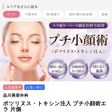
エリアをさらに絞る
すべて
千葉市内
柏/我孫子
浦安/南行徳/妙典
船橋
人気施術
お買い得◎
品川美容外科
ボツリヌス・トキシン注入 プチ小顔術エ
ラ 片側