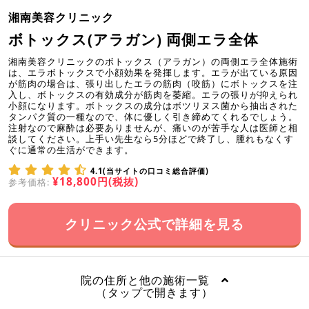
湘南美容クリニック
ボトックス(アラガン) 両側エラ全体
湘南美容クリニックのボトックス（アラガン）の両側エラ全体施術
は、エラボトックスで小顔効果を発揮します。エラが出ている原因
が筋肉の場合は、張り出したエラの筋肉（咬筋）にボトックスを注
入し、ボトックスの有効成分が筋肉を萎縮。エラの張りが抑えられ
小顔になります。ボトックスの成分はボツリヌス菌から抽出された
タンパク質の一種なので、体に優しく引き締めてくれるでしょう。
注射なので麻酔は必要ありませんが、痛いのが苦手な人は医師と相
談してください。上手い先生なら5分ほどで終了し、腫れもなくす
ぐに通常の生活ができます。
4.1(当サイトの口コミ総合評価)
¥18,800円(税抜)
参考価格:
クリニック公式で詳細を見る
院の住所と他の施術一覧
（タップで開きます）