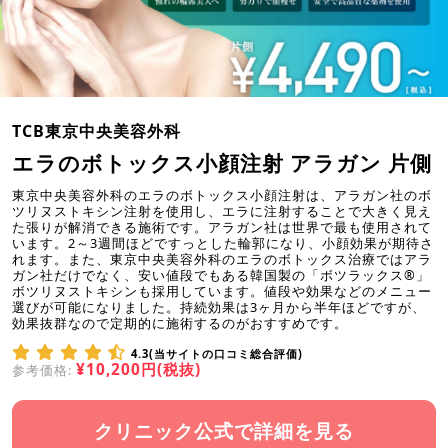
TCB東京中央美容外科
エラのボトックス小顔注射 アラガン 片側
東京中央美容外科のエラのボトックス小顔注射は、アラガン社のボ
ツリヌストキシン注射を使用し、エラに注射することで大きく見え
た張りが解消できる施術です。アラガン社は世界で最も使用されて
います。2～3週間ほどですっとした輪郭になり、小顔効果が期待さ
れます。また、東京中央美容外科のエラのボトックス治療ではアラ
ガン社だけでなく、安い値段でもある韓国製の「ボツラックス®」
ボツリヌストキシンも採用しています。値段や効果などのメニュー
選びが可能になりました。持続効果は3ヶ月から半年ほどですが、
効果抜群なので定期的に施術するのがおすすめです。
4.3(当サイトの口コミ総合評価)
¥10,200円(税抜)
参考価格:
クリニック公式で詳細を見る