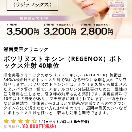
湘南美容クリニック
ボツリヌストキシン（REGENOX）ボト
ックス注射 40単位
湘南美容クリニックのボツリヌストキシン（REGENOX）施術は、
34Gの極細針のボトックス注射で気になる部位に薬剤を入れてシワ
取りします。ボツリヌストキシンとは、ボツリヌス菌から抽出され
たタンパク質の一種で、アセチルコリン分泌阻害のために一過性の
筋肉麻痺を生じさせ、引き締め効果もある薬剤です。美容皮膚科で
10年以上の歴史があり、プチ整形に利用されています。手術を行わ
ない治療法で、施術後から3日ほどで効果が実感できるのでダウン
タイムを短く済ませたい方におすすめです。眉間や目尻のシワなど
にボトックス注射を打つと、若返り効果も期待できます。
4.1(当サイトの口コミ総合評価)
¥8,800円(税抜)
参考価格: