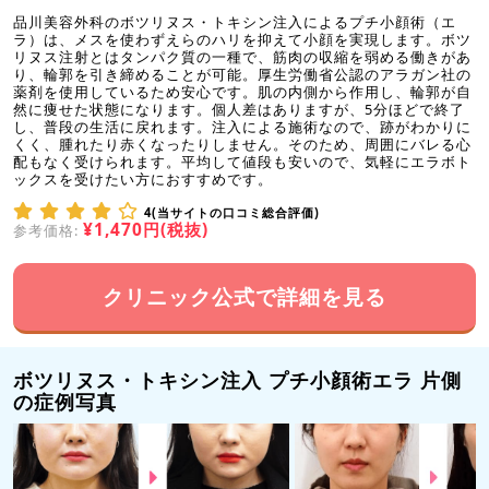
品川美容外科のボツリヌス・トキシン注入によるプチ小顔術（エ
ラ）は、メスを使わずえらのハリを抑えて小顔を実現します。ボツ
リヌス注射とはタンパク質の一種で、筋肉の収縮を弱める働きがあ
り、輪郭を引き締めることが可能。厚生労働省公認のアラガン社の
薬剤を使用しているため安心です。肌の内側から作用し、輪郭が自
然に痩せた状態になります。個人差はありますが、5分ほどで終了
し、普段の生活に戻れます。注入による施術なので、跡がわかりに
くく、腫れたり赤くなったりしません。そのため、周囲にバレる心
配もなく受けられます。平均して値段も安いので、気軽にエラボト
ックスを受けたい方におすすめです。
4(当サイトの口コミ総合評価)
¥1,470円(税抜)
参考価格:
クリニック公式で詳細を見る
ボツリヌス・トキシン注入 プチ小顔術エラ 片側
の症例写真