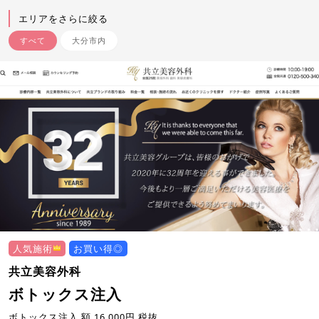
エリアをさらに絞る
すべて
大分市内
人気施術
お買い得◎
共立美容外科
ボトックス注入
ボトックス注入 額 16,000円 税抜