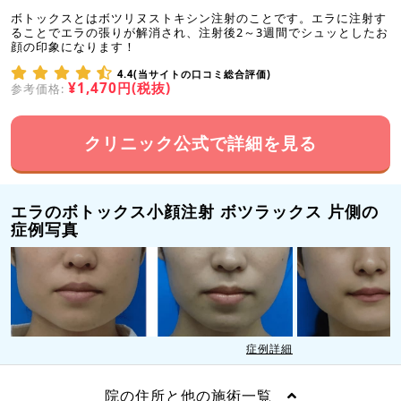
ボトックスとはボツリヌストキシン注射のことです。エラに注射す
ることでエラの張りが解消され、注射後2～3週間でシュッとしたお
顔の印象になります！
4.4(当サイトの口コミ総合評価)
¥1,470円(税抜)
参考価格:
クリニック公式で詳細を見る
エラのボトックス小顔注射 ボツラックス 片側の
症例写真
症例詳細
院の住所と他の施術一覧