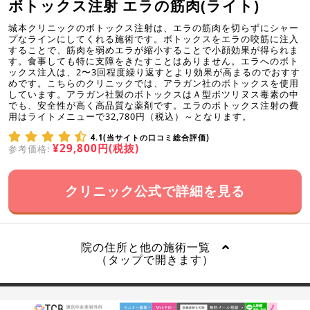
ボトックス注射 エラの筋肉(ライト)
城本クリニックのボトックス注射は、エラの筋肉を切らずにシャー
プなラインにしてくれる施術です。ボトックスをエラの咬筋に注入
することで、筋肉を弱めエラが縮小することで小顔効果が得られま
す。食事しても特に支障をきたすことはありません。エラへのボト
ックス注入は、2〜3回程度繰り返すとより効果が高まるのでおすす
めです。こちらのクリニックでは、アラガン社のボトックスを使用
しています。アラガン社製のボトックスはＡ型ボツリヌス毒素の中
でも、安全性が高く高品質な薬剤です。エラのボトックス注射の費
用はライトメニューで32,780円（税込）～となります。
4.1(当サイトの口コミ総合評価)
¥29,800円(税抜)
参考価格:
クリニック公式で詳細を見る
院の住所と他の施術一覧
（タップで開きます）