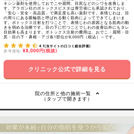
キシン薬剤を使用しておでこや眉間、目尻などのシワを改善しま
す。アラガン社のボトックスビスタは厚労省にも承認されており、
「安心・安全・高品質」で満足度も高い薬剤です。表情じわは、目
の周りにある眼輪筋と呼ばれる動く筋肉によってできてしまいま
す。ボトックス注射を打つことで、表情じわの原因となる筋肉の動
きを弱める治療です。目の下に打つことでしわの改善以外にもタレ
目効果も高まります。ボトックス注射の費用は、おでこ・眉間・目
尻・目の下・鼻根・アゴ各1部位が8,000円（税込）～です。
4.1(当サイトの口コミ総合評価)
¥8,000円(税抜)
参考価格:
クリニック公式で詳細を見る
院の住所と他の施術一覧
（タップで開きます）