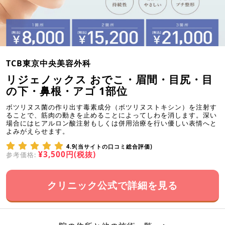
TCB東京中央美容外科
リジェノックス おでこ・眉間・目尻・目
の下・鼻根・アゴ 1部位
ボツリヌス菌の作り出す毒素成分（ボツリヌストキシン）を注射す
ることで、筋肉の動きを止めることによってしわを消します。深い
場合にはヒアルロン酸注射もしくは併用治療を行い優しい表情へと
よみがえらせます。
4.9(当サイトの口コミ総合評価)
¥3,500円(税抜)
参考価格:
クリニック公式で詳細を見る