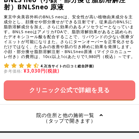
射）BNLSneo 原液
東京中央美容外科のBNLS neoは、安全性が高い植物由来成分を主
成分とし、顔痩せや部分痩せができる注射です。従来品のBNLSに
脂肪溶解成分を加え、さらに効果のあるメソセラピーとなっていま
す。BNLS neoはアメリカFDAで、脂肪溶解効果があると認められ
たデオキシコール酸を配合することで、リバウンドの少ない医療ダ
イエットが可能になりまた。さらにターンオーバーを正常化させる
だけではなく、たるみの改善や肌の引き締めに効果を発揮します。
小顔・部分痩せ脂肪溶解注射・BNLSneo原液（マイクロカニュー
レ付き）の費用は、10cc以上1ccあたりで1,980円（税込）～です。
4.2(当サイトの口コミ総合評価)
¥3,030円(税抜)
参考価格:
クリニック公式で詳細を見る
院の住所と他の施術一覧
（タップで開きます）