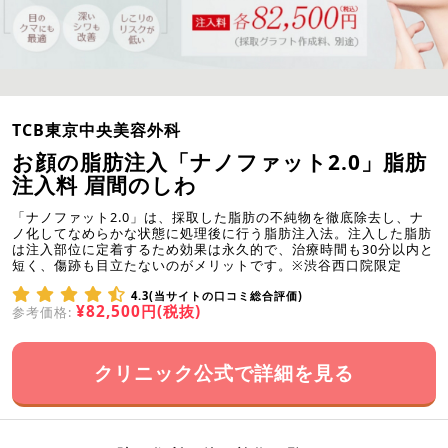
TCB東京中央美容外科
お顔の脂肪注入「ナノファット2.0」脂肪
注入料 眉間のしわ
「ナノファット2.0」は、採取した脂肪の不純物を徹底除去し、ナ
ノ化してなめらかな状態に処理後に行う脂肪注入法。注入した脂肪
は注入部位に定着するため効果は永久的で、治療時間も30分以内と
短く、傷跡も目立たないのがメリットです。※渋谷西口院限定
4.3(当サイトの口コミ総合評価)
¥82,500円(税抜)
参考価格:
クリニック公式で詳細を見る