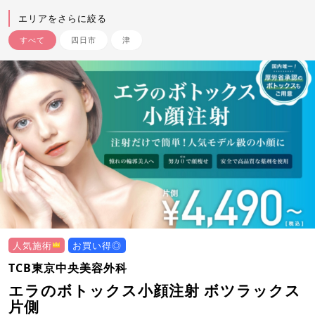
エリアをさらに絞る
すべて
四日市
津
人気施術
お買い得◎
TCB東京中央美容外科
エラのボトックス小顔注射 ボツラックス
片側