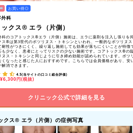
お買い得◎
容外科
ックス® エラ（片側）
外科のコアトックス®エラ（片側）施術は、エラに薬剤を注入し張りを
クス®は第3世代のボツリヌス・トキシンといわれ、一般的なボツリヌス
て耐性がつきにくく、繰り返し施術しても効果が落ちにくいことが特徴
応も少なく、患者にとってリスクの少ない施術です。コアトックス®の
リヌス・トキシンと同じように引き締め効能が認められています。ボツ
なくなったと感じた人におすすめです。こちらでは会員価格があり、安
が解消できます。
4.5(当サイトの口コミ総合評価)
¥6,300円(税抜)
クリニック公式で詳細を見る
ックス® エラ（片側）の症例写真