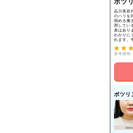
ボツリ
品川美容
のハリを
弱める働
用してい
差はあり
わかりに
れます。
参考価格:
ボツリ