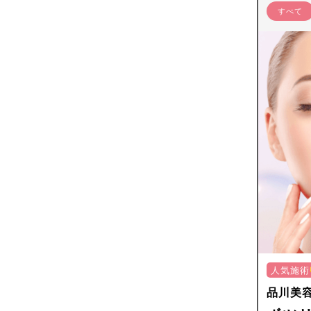
すべて
人気施術
品川美