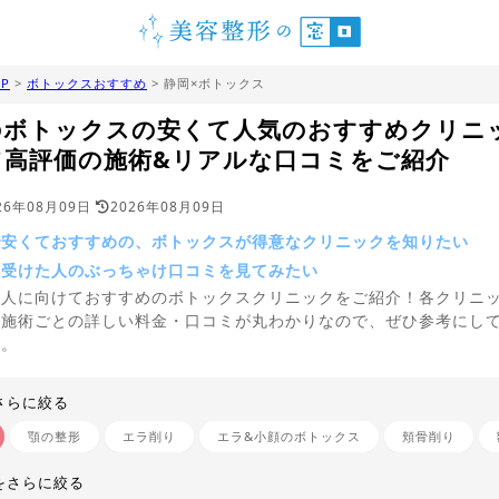
P
>
ボトックスおすすめ
> 静岡×ボトックス
のボトックスの安くて人気のおすすめクリニ
て高評価の施術&リアルな口コミをご紹介
26年08月09日
2026年08月09日
で安くておすすめの、ボトックスが得意なクリニックを知りたい
を受けた人のぶっちゃけ口コミを見てみたい
う人に向けておすすめのボトックスクリニックをご紹介！各クリニ
、施術ごとの詳しい料金・口コミが丸わかりなので、ぜひ参考にし
い。
さらに絞る
顎の整形
エラ削り
エラ&小顔のボトックス
頬骨削り
をさらに絞る