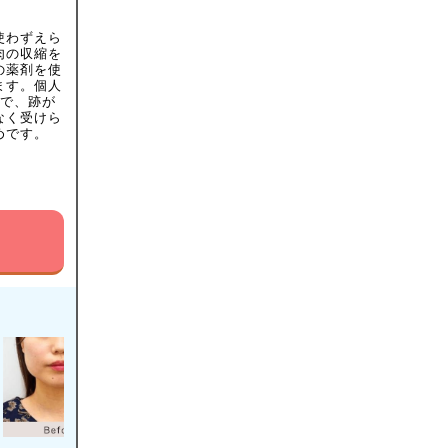
使わずえら
肉の収縮を
の薬剤を使
ます。個人
ので、跡が
なく受けら
めです。