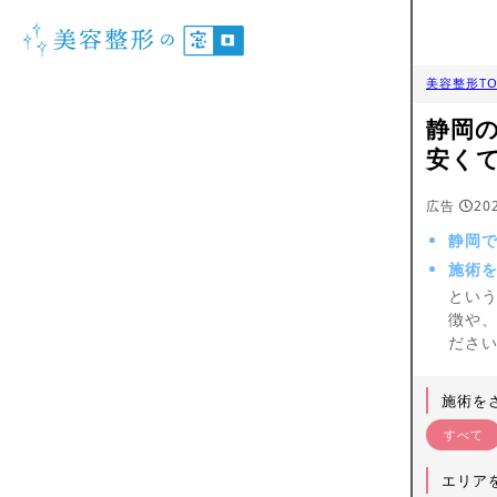
美容整形TO
静岡
安く
広告
20
静岡
施術
とい
徴や
ださ
施術を
すべて
エリア