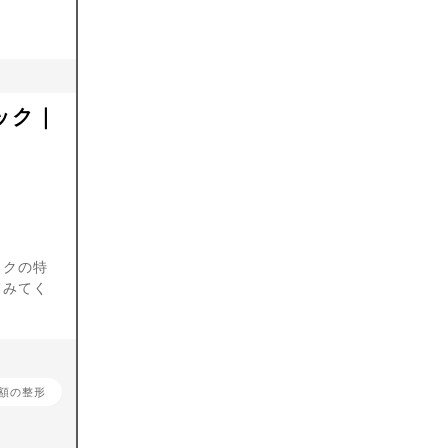
ック｜
ックの特
てみてく
額の整形
こめかみの整形
その他の輪郭整形
エラボトックス