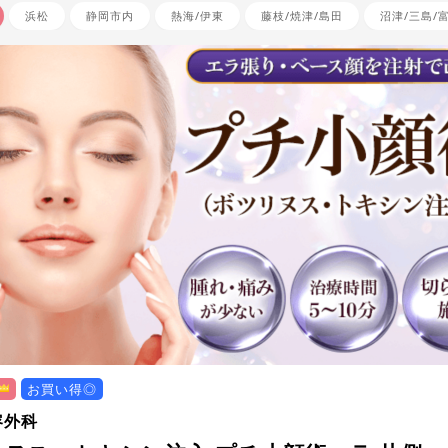
浜松
静岡市内
熱海/伊東
藤枝/焼津/島田
沼津/三島/
お買い得◎
容外科