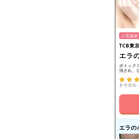
人気施術
TCB東
エラの
ボトック
消され、
参考価格:
エラの