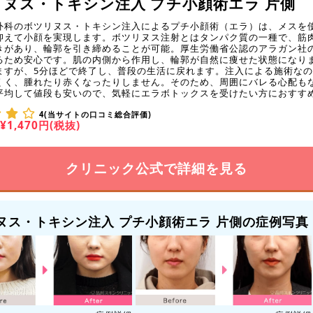
ヌス・トキシン注入 プチ小顔術エラ 片側
外科のボツリヌス・トキシン注入によるプチ小顔術（エラ）は、メスを
抑えて小顔を実現します。ボツリヌス注射とはタンパク質の一種で、筋
きがあり、輪郭を引き締めることが可能。厚生労働省公認のアラガン社
るため安心です。肌の内側から作用し、輪郭が自然に痩せた状態になり
ますが、5分ほどで終了し、普段の生活に戻れます。注入による施術な
くく、腫れたり赤くなったりしません。そのため、周囲にバレる心配も
平均して値段も安いので、気軽にエラボトックスを受けたい方におすす
4(当サイトの口コミ総合評価)
¥1,470円(税抜)
クリニック公式で詳細を見る
ヌス・トキシン注入 プチ小顔術エラ 片側の症例写真