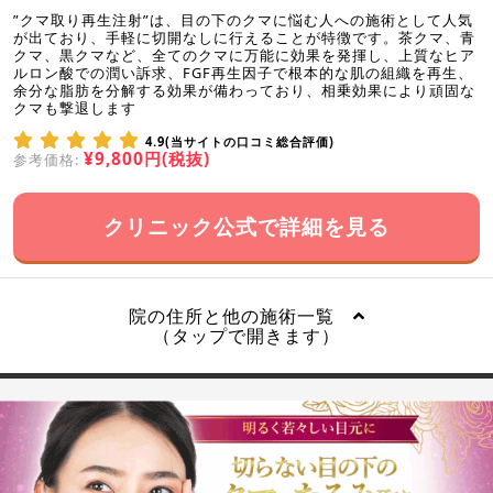
”クマ取り再生注射”は、目の下のクマに悩む人への施術として人気
が出ており、手軽に切開なしに行えることが特徴です。茶クマ、青
クマ、黒クマなど、全てのクマに万能に効果を発揮し、上質なヒア
ルロン酸での潤い訴求、FGF再生因子で根本的な肌の組織を再生、
余分な脂肪を分解する効果が備わっており、相乗効果により頑固な
クマも撃退します
4.9(当サイトの口コミ総合評価)
¥9,800円(税抜)
参考価格:
クリニック公式で詳細を見る
院の住所と他の施術一覧
（タップで開きます）