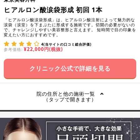
ヒアルロン酸涙袋形成 初回 1本
「ヒアルロン酸涙袋形成」は、ヒアルロン酸注射によって魅力的な
涙袋（涙堂）を下まぶたに形成する施術です。切開の必要がないの
で、チャレンジしやすい美容整形と言えます。 短時間で目の印象を
変えたい方におすすめです。
4(当サイトの口コミ総合評価)
¥22,000円(税抜)
参考価格:
クリニック公式で詳細を見る
院の住所と他の施術一覧
（タップで開きます）