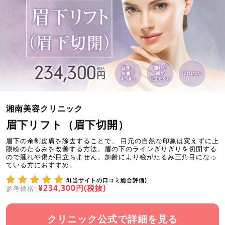
湘南美容クリニック
眉下リフト（眉下切開）
眉下の余剰皮膚を除去することで、 目元の自然な印象は変えずに上
眼瞼のたるみを改善する方法。眉の下のラインぎりぎりを切開する
ので腫れや傷が目立ちません。加齢により瞼がたるみ三角目になっ
ている方におすすめ。
5(当サイトの口コミ総合評価)
¥234,300円(税抜)
参考価格:
クリニック公式で詳細を見る