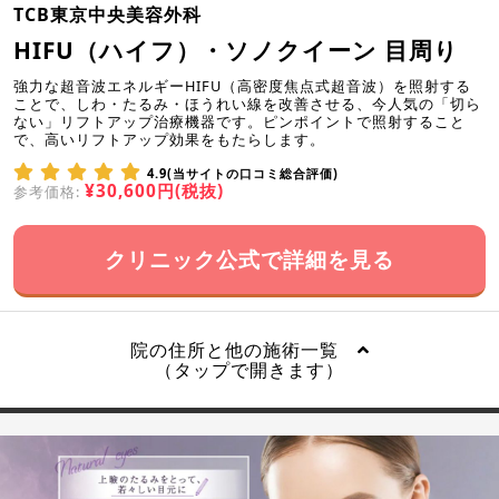
TCB東京中央美容外科
HIFU（ハイフ）・ソノクイーン 目周り
強力な超音波エネルギーHIFU（高密度焦点式超音波）を照射する
ことで、しわ・たるみ・ほうれい線を改善させる、今人気の「切ら
ない」リフトアップ治療機器です。ピンポイントで照射すること
で、高いリフトアップ効果をもたらします。
4.9(当サイトの口コミ総合評価)
¥30,600円(税抜)
参考価格:
クリニック公式で詳細を見る
院の住所と他の施術一覧
（タップで開きます）