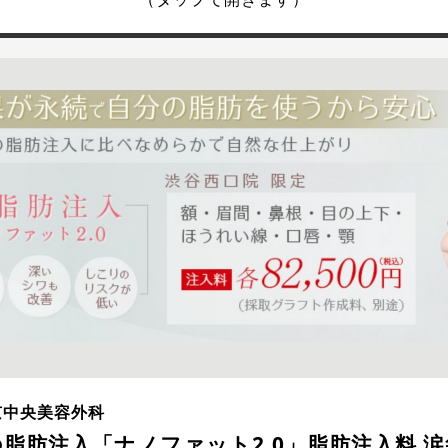
京中央美容外科
脂肪注入「ナノファット2.0」脂肪注入料 涙