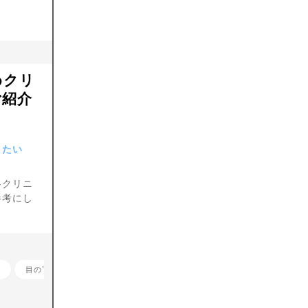
めクリ
ご紹介
りたい
各クリニ
参考にし
目の下のくま治療