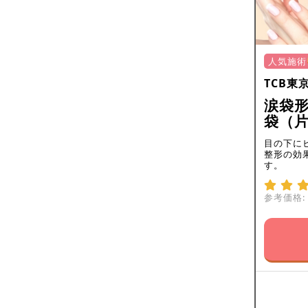
人気施術
TCB東
涙袋
袋（
目の下に
整形の効
す。
参考価格: