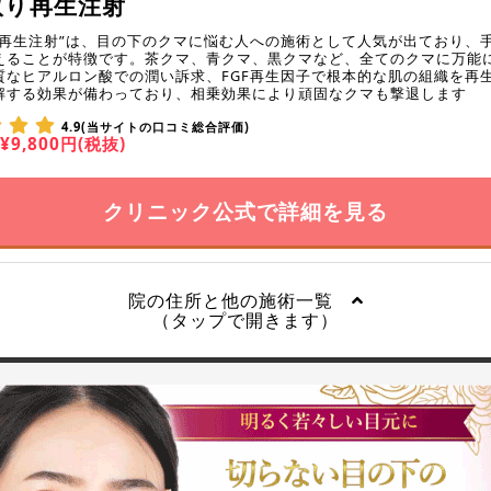
取り再生注射
り再生注射”は、目の下のクマに悩む人への施術として人気が出ており、
えることが特徴です。茶クマ、青クマ、黒クマなど、全てのクマに万能
質なヒアルロン酸での潤い訴求、FGF再生因子で根本的な肌の組織を再
解する効果が備わっており、相乗効果により頑固なクマも撃退します
4.9(当サイトの口コミ総合評価)
¥9,800円(税抜)
クリニック公式で詳細を見る
院の住所と他の施術一覧
（タップで開きます）