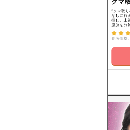
クマ
”クマ取
なしに行
揮し、上
脂肪を分
参考価格: