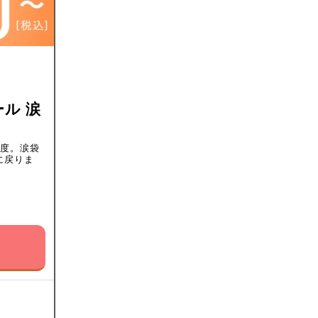
ル 涙
程度。涙袋
に戻りま