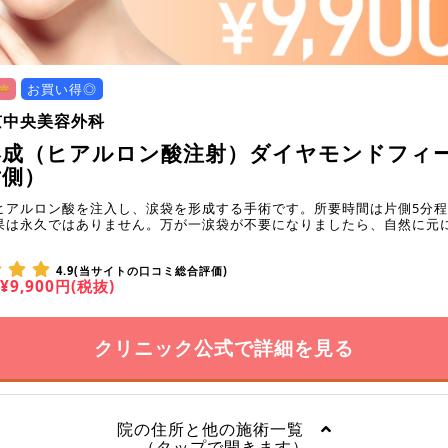
お買い得◎
京中央美容外科
形成（ヒアルロン酸注射）ダイヤモンドフィー
片側）
ヒアルロン酸を注入し、涙袋を形成する手術です。所要時間は片側5分
果は永久ではありません。万が一涙袋が不要になりましたら、自然に元
4.9(当サイトの口コミ総合評価)
¥9,900円(税抜)
クリニック公式で詳細を見る
院の住所と他の施術一覧
（タップで開きます）