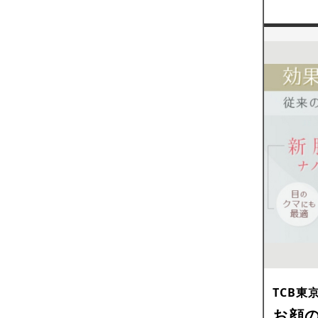
TCB東
お顔の