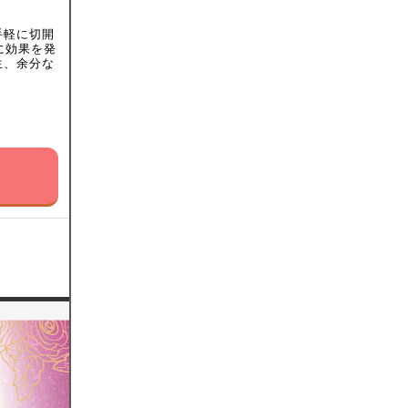
手軽に切開
に効果を発
生、余分な