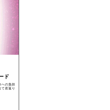
ード
体への負担
出て若返り