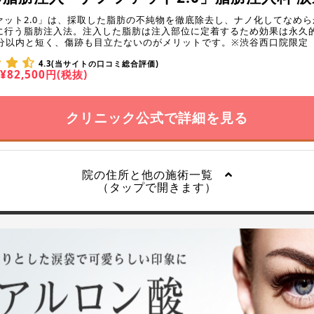
ァット2.0」は、採取した脂肪の不純物を徹底除去し、ナノ化してなめ
に行う脂肪注入法。注入した脂肪は注入部位に定着するため効果は永久
0分以内と短く、傷跡も目立たないのがメリットです。※渋谷西口院限定
4.3(当サイトの口コミ総合評価)
¥82,500円(税抜)
クリニック公式で詳細を見る
院の住所と他の施術一覧
（タップで開きます）