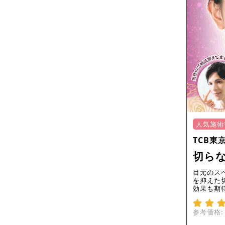
人気施術
TCB東
切ら
目元のス
を抑えた
効果も期
参考価格: