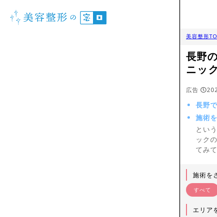
美容整形TO
長野
ニッ
広告
20
長野
施術
とい
ック
てみ
施術を
すべて
エリア