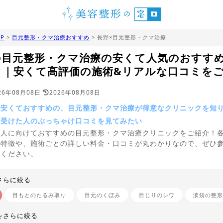
P
>
目元整形・クマ治療おすすめ
> 長野×目元整形・クマ治療
の目元整形・クマ治療の安くて人気のおすす
ク｜安くて高評価の施術&リアルな口コミを
26年08月08日
2026年08月08日
で安くておすすめの、目元整形・クマ治療が得意なクリニックを知
を受けた人のぶっちゃけ口コミを見てみたい
う人に向けておすすめの目元整形・クマ治療クリニックをご紹介！
の特徴や、施術ごとの詳しい料金・口コミが丸わかりなので、ぜひ
てください。
さらに絞る
目もとのたるみ取り
目元のくぼみ
目じりのシワ
涙袋の整形
をさらに絞る