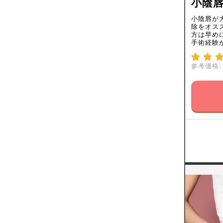
小陰唇
小陰唇が
除をオス
方は早め
手術経験
参考価格: