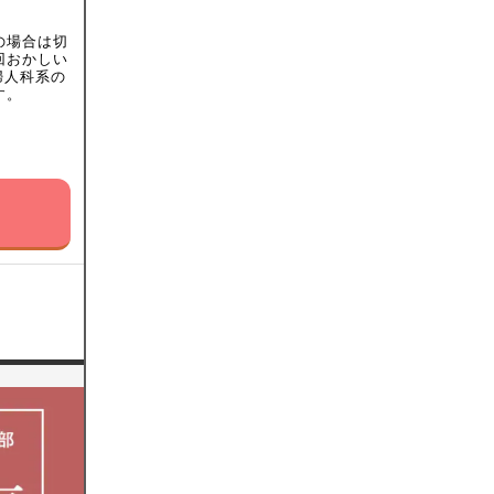
の場合は切
回おかしい
婦人科系の
す。