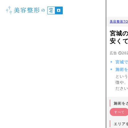
美容整形TO
宮城
安く
広告
20
宮城
施術
とい
徴や
ださ
施術を
すべて
エリア