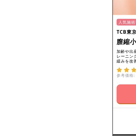
人気施術
TCB東
膣縮小
加齢や出
レーニン
緩みを改
参考価格: