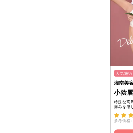
人気施術
湘南美
小陰唇
特殊な高
痛みを感
参考価格: