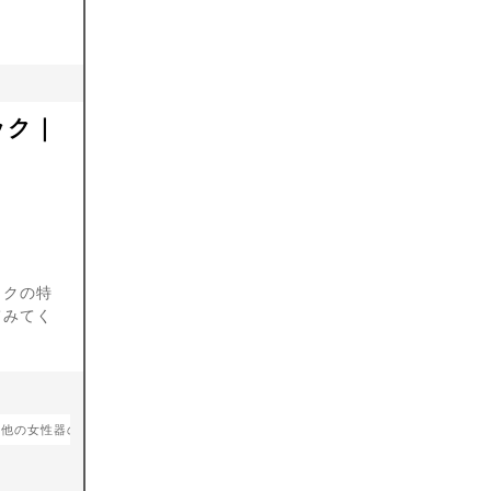
ック｜
ックの特
てみてく
の他の女性器の整形