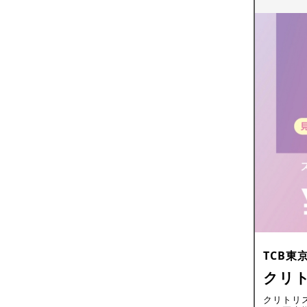
TCB東
クリ
クリトリ