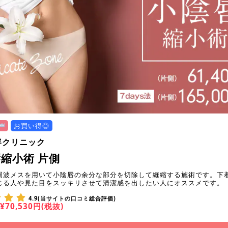
お買い得◎
容クリニック
縮小術 片側
周波メスを用いて小陰唇の余分な部分を切除して縫縮する施術です。下
じる人や見た目をスッキリさせて清潔感を出したい人にオススメです。
4.9(当サイトの口コミ総合評価)
¥70,530円(税抜)