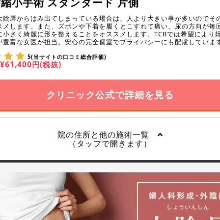
縮小手術 スタンダード 片側
大陰唇からはみ出てしまっている場合は、人より大きい事が多いのでそ
スメします。また、ズボンや下着を履くとこすれて痛い、尿の方向が毎
に小さく綺麗に形を整えることをオススメします。TCBでは希望により
が豊富な女医が担当。安心の完全個室でプライバシーにも配慮していま
5(当サイトの口コミ総合評価)
¥61,400円(税抜)
クリニック公式で詳細を見る
院の住所と他の施術一覧
（タップで開きます）