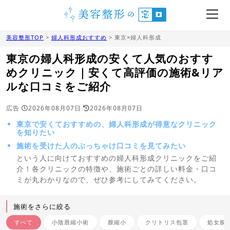
美容整形TOP
>
婦人科形成おすすめ
> 東京×婦人科形成
東京の婦人科形成の安くて人気のおすす
めクリニック｜安くて高評価の施術&リア
ルな口コミをご紹介
広告
2026年08月07日
2026年08月07日
東京で安くておすすめの、婦人科形成が得意なクリニック
を知りたい
施術を受けた人のぶっちゃけ口コミを見てみたい
という人に向けておすすめの婦人科形成クリニックをご紹
介！各クリニックの特徴や、施術ごとの詳しい料金・口コ
ミが丸わかりなので、ぜひ参考にしてみてください。
施術をさらに絞る
すべて
小陰唇縮小術
膣縮小
クリトリス包茎
処女膜