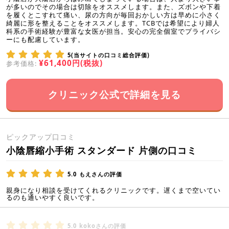
が多いのでその場合は切除をオススメします。また、ズボンや下着
を履くとこすれて痛い、尿の方向が毎回おかしい方は早めに小さく
綺麗に形を整えることをオススメします。TCBでは希望により婦人
科系の手術経験が豊富な女医が担当。安心の完全個室でプライバシ
ーにも配慮しています。
5(当サイトの口コミ総合評価)
¥61,400円(税抜)
参考価格:
クリニック公式で詳細を見る
ピックアップ口コミ
小陰唇縮小手術 スタンダード 片側の口コミ
5.0
もえさんの評価
親身になり相談を受けてくれるクリニックです。遅くまで空いてい
るのも通いやすく良いです。
5.0
kokoさんの評価