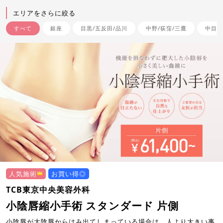
エリアをさらに絞る
すべて
銀座
目黒/五反田/品川
中野/荻窪/三鷹
中目黒
人気施術
お買い得◎
TCB東京中央美容外科
小陰唇縮小手術 スタンダード 片側
小陰唇が大陰唇からはみ出てしまっている場合は、人より大きい事