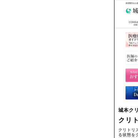
城本ク
クリ
クリトリ
る状態を