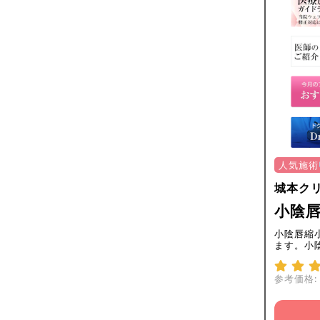
人気施術
城本ク
小陰唇
小陰唇縮
ます。小
参考価格: