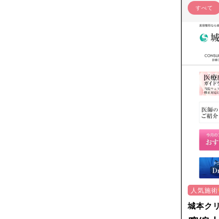
すべて
人気施術
城本ク