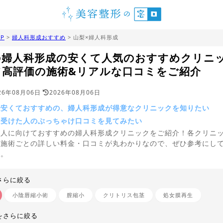
P
>
婦人科形成おすすめ
> 山梨×婦人科形成
の婦人科形成の安くて人気のおすすめクリニ
て高評価の施術&リアルな口コミをご紹介
26年08月06日
2026年08月06日
で安くておすすめの、婦人科形成が得意なクリニックを知りたい
を受けた人のぶっちゃけ口コミを見てみたい
う人に向けておすすめの婦人科形成クリニックをご紹介！各クリニ
、施術ごとの詳しい料金・口コミが丸わかりなので、ぜひ参考にし
い。
さらに絞る
小陰唇縮小術
膣縮小
クリトリス包茎
処女膜再生
をさらに絞る