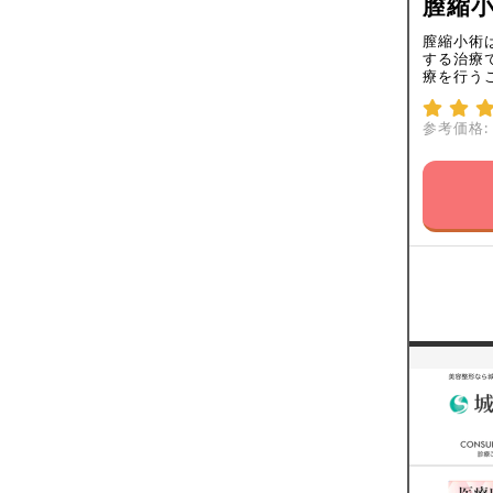
膣縮
膣縮小術
する治療
療を行う
参考価格: