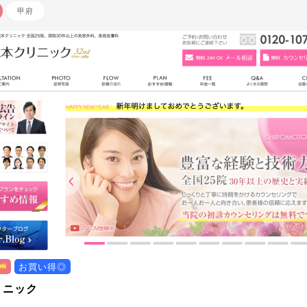
甲府
お買い得◎
リニック