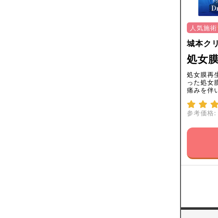
人気施術
城本ク
処女
処女膜再
った処女
痛みを伴
参考価格: