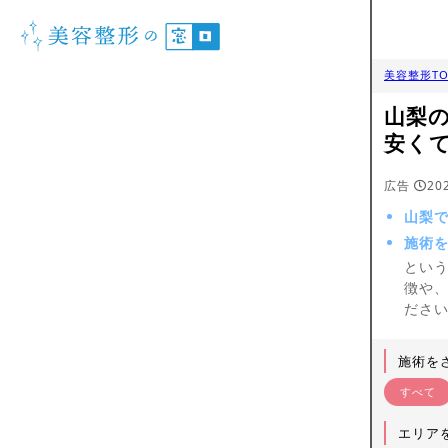
美容整形TO
山梨
安く
広告
20
山梨
施術
とい
徴や
ださ
施術を
すべて
エリア