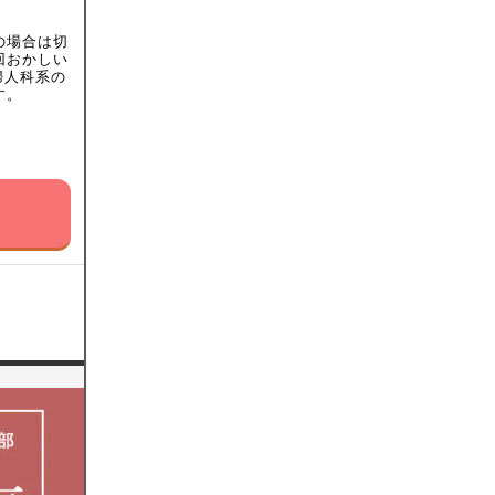
の場合は切
回おかしい
婦人科系の
す。