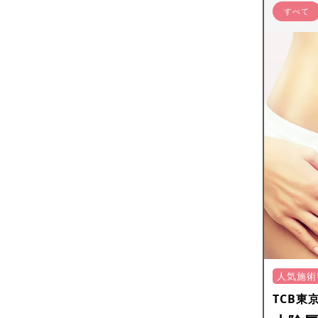
すべて
人気施術
TCB東