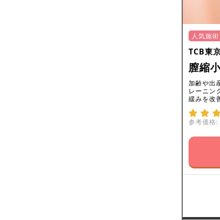
人気施術
TCB東
膣縮小
加齢や出
レーニン
緩みを改
参考価格: