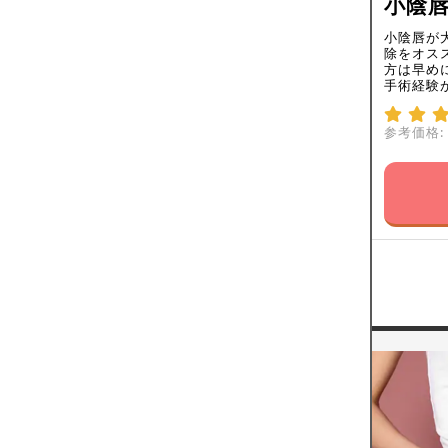
小陰唇
小陰唇が
除をオス
方は早め
手術経験
参考価格: