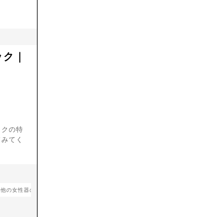
ック｜
ックの特
てみてく
の他の女性器の整形