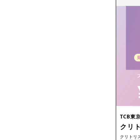
TCB東
クリ
クリトリ