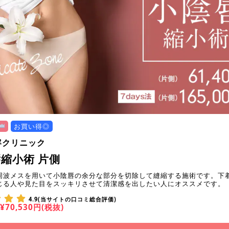
お買い得◎
容クリニック
縮小術 片側
周波メスを用いて小陰唇の余分な部分を切除して縫縮する施術です。下
じる人や見た目をスッキリさせて清潔感を出したい人にオススメです。
4.9(当サイトの口コミ総合評価)
¥70,530円(税抜)