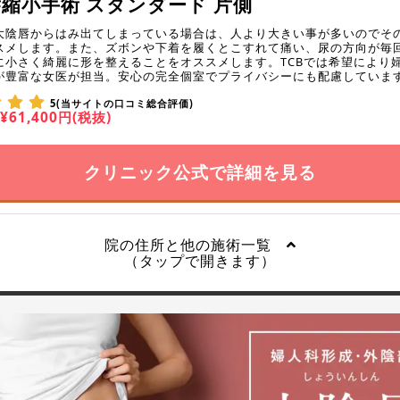
縮小手術 スタンダード 片側
大陰唇からはみ出てしまっている場合は、人より大きい事が多いのでそ
スメします。また、ズボンや下着を履くとこすれて痛い、尿の方向が毎
に小さく綺麗に形を整えることをオススメします。TCBでは希望により
が豊富な女医が担当。安心の完全個室でプライバシーにも配慮していま
5(当サイトの口コミ総合評価)
¥61,400円(税抜)
クリニック公式で詳細を見る
院の住所と他の施術一覧
（タップで開きます）