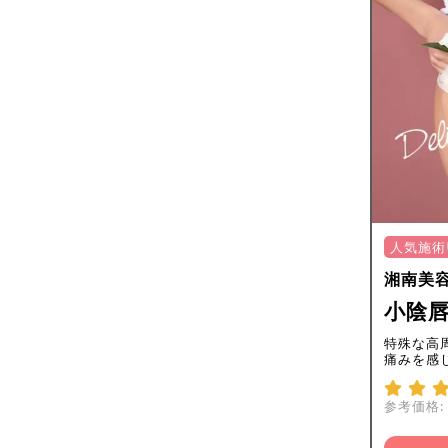
人気施術
湘南美
小陰唇
特殊な高
痛みを感
参考価格: