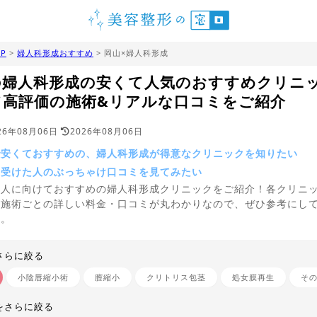
P
>
婦人科形成おすすめ
> 岡山×婦人科形成
の婦人科形成の安くて人気のおすすめクリニ
て高評価の施術&リアルな口コミをご紹介
26年08月06日
2026年08月06日
で安くておすすめの、婦人科形成が得意なクリニックを知りたい
を受けた人のぶっちゃけ口コミを見てみたい
う人に向けておすすめの婦人科形成クリニックをご紹介！各クリニ
、施術ごとの詳しい料金・口コミが丸わかりなので、ぜひ参考にし
い。
さらに絞る
小陰唇縮小術
膣縮小
クリトリス包茎
処女膜再生
そ
をさらに絞る