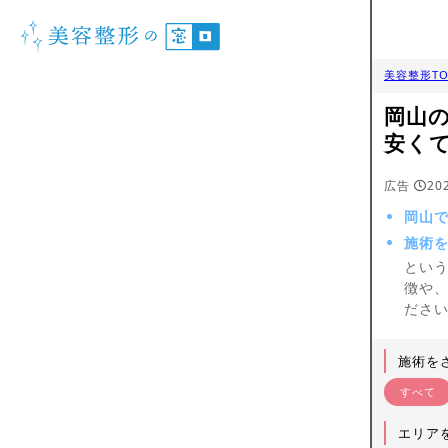
美容整形TO
岡山
安く
広告
20
岡山
施術
とい
徴や
ださ
施術を
すべて
エリア