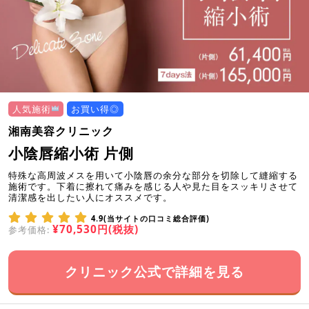
人気施術
お買い得◎
湘南美容クリニック
小陰唇縮小術 片側
特殊な高周波メスを用いて小陰唇の余分な部分を切除して縫縮する
施術です。下着に擦れて痛みを感じる人や見た目をスッキリさせて
清潔感を出したい人にオススメです。
4.9(当サイトの口コミ総合評価)
¥70,530円(税抜)
参考価格:
クリニック公式で詳細を見る