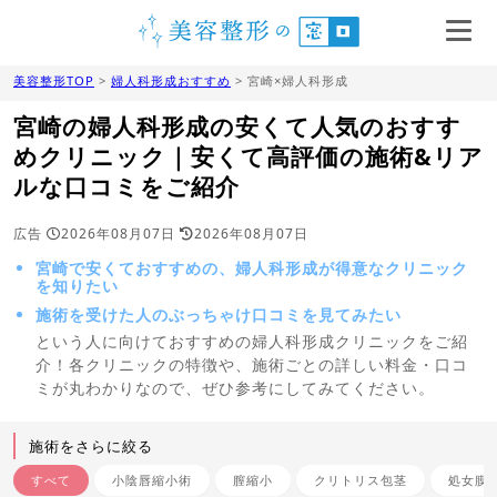
美容整形TOP
>
婦人科形成おすすめ
> 宮崎×婦人科形成
宮崎の婦人科形成の安くて人気のおすす
めクリニック｜安くて高評価の施術&リア
ルな口コミをご紹介
広告
2026年08月07日
2026年08月07日
宮崎で安くておすすめの、婦人科形成が得意なクリニック
を知りたい
施術を受けた人のぶっちゃけ口コミを見てみたい
という人に向けておすすめの婦人科形成クリニックをご紹
介！各クリニックの特徴や、施術ごとの詳しい料金・口コ
ミが丸わかりなので、ぜひ参考にしてみてください。
施術をさらに絞る
すべて
小陰唇縮小術
膣縮小
クリトリス包茎
処女膜