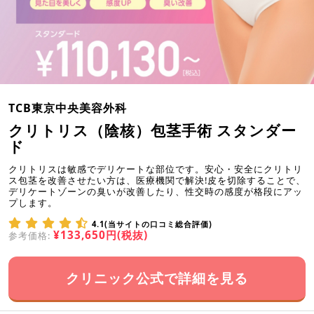
TCB東京中央美容外科
クリトリス（陰核）包茎手術 スタンダー
ド
クリトリスは敏感でデリケートな部位です。安心・安全にクリトリ
ス包茎を改善させたい方は、医療機関で解決!皮を切除することで、
デリケートゾーンの臭いが改善したり、性交時の感度が格段にアッ
プします。
4.1(当サイトの口コミ総合評価)
¥133,650円(税抜)
参考価格:
クリニック公式で詳細を見る