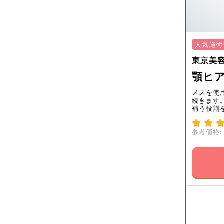
人気施術
東京美
顎ヒア
メスを使
続きます
補う役割
参考価格: