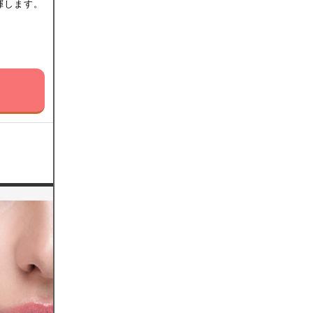
揮します。
。