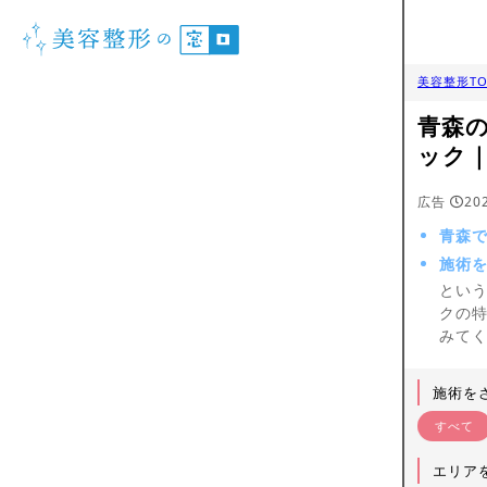
美容整形TO
青森
ック
広告
20
青森
施術
とい
クの
みて
施術を
すべて
エリア