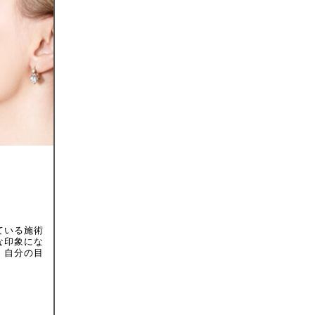
ている施術
な印象にな
、自分の目