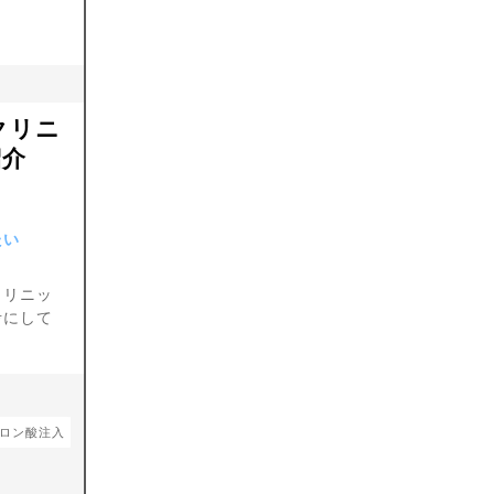
クリニ
紹介
たい
クリニッ
考にして
ロン酸注入
顎のヒアルロン酸注入
涙袋のヒアルロン酸注入