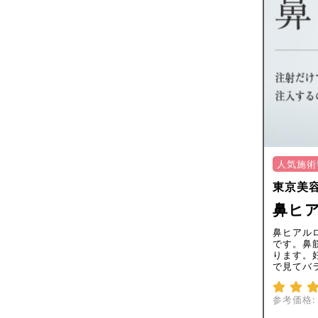
人気施術
東京美
鼻ヒア
鼻ヒアル
です。鼻
ります。
で見てバ
参考価格: