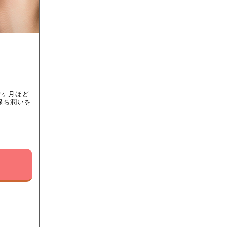
2ヶ月ほど
保ち潤いを