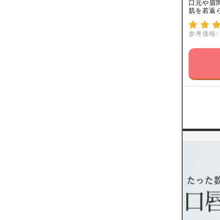
口元や眉
肌を若返
参考価格: