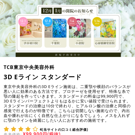
TCB東京中央美容外科
3D Eライン スタンダード
東京中央美容外科の3D Eライン施術は、二重顎や横顔のバランスが
悪い人に効果のある方法です。プロテーゼを使用せず、特殊な糸で
顎の隆起を作っていきます。スタンダードの料金は99,900円で、
3D Eラインパーフェクトよりもはるかに安い値段で受けられます。
スタンダードの治療は10分で終わり、ヒアルロン酸の治療と同様の
感覚で行えるのが特徴です。こちらは切開しない施術なので、内出
血や腫れが出にくく自然な仕上がりになるでしょう。メスを入れず
に顎のラインを綺麗にしたい人におすすめの施術です。
4(当サイトの口コミ総合評価)
¥99,900円(税抜)
参考価格: