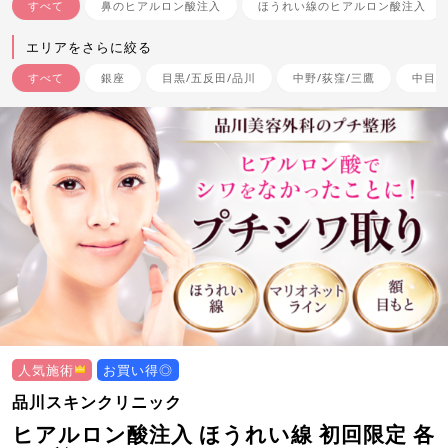
すべて
鼻のヒアルロン酸注入
ほうれい線のヒアルロン酸注入
エリアをさらに絞る
すべて
銀座
目黒/五反田/品川
中野/荻窪/三鷹
中目黒
人気施術
お買い得◎
品川スキンクリニック
ヒアルロン酸注入 ほうれい線 初回限定 各