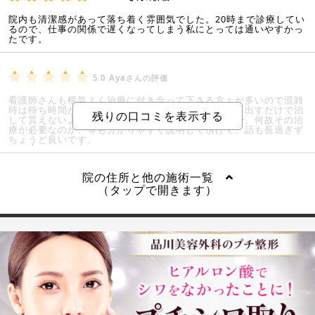
院内も清潔感があって落ち着く雰囲気でした。20時まで診療してい
るので、仕事の関係で遅くなってしまう私にとっては通いやすかっ
たです。
5.0
Ayaさんの評価
看護師さんも根気よく治療に付き合って下さる方々が多いので混雑
時は待ち時間が長く感じますが、どこへ行っても薬を出すだけで治
して貰えないような患部も治して貰えます。治療法や、何故その治
療が必要なのか、等も分かりやすく説明して頂けて、話も長過ぎず
ちょうど良いです。
院の住所と他の施術一覧
（タップで開きます）