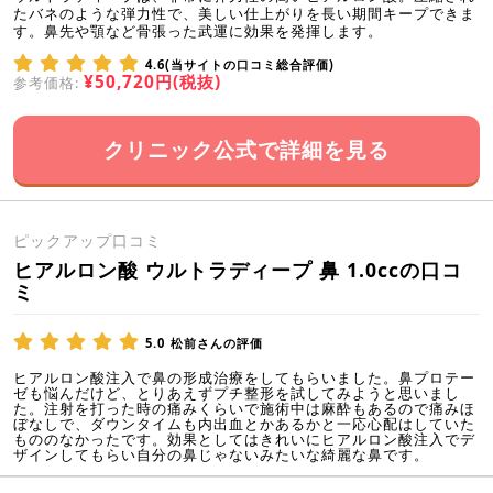
たバネのような弾力性で、美しい仕上がりを長い期間キープできま
す。鼻先や顎など骨張った武運に効果を発揮します。
4.6(当サイトの口コミ総合評価)
¥50,720円(税抜)
参考価格:
クリニック公式で詳細を見る
ピックアップ口コミ
ヒアルロン酸 ウルトラディープ 鼻 1.0ccの口コ
ミ
5.0
松前さんの評価
ヒアルロン酸注入で鼻の形成治療をしてもらいました。鼻プロテー
ゼも悩んだけど、とりあえずプチ整形を試してみようと思いまし
た。注射を打った時の痛みくらいで施術中は麻酔もあるので痛みほ
ぼなしで、ダウンタイムも内出血とかあるかと一応心配はしていた
もののなかったです。効果としてはきれいにヒアルロン酸注入でデ
ザインしてもらい自分の鼻じゃないみたいな綺麗な鼻です。