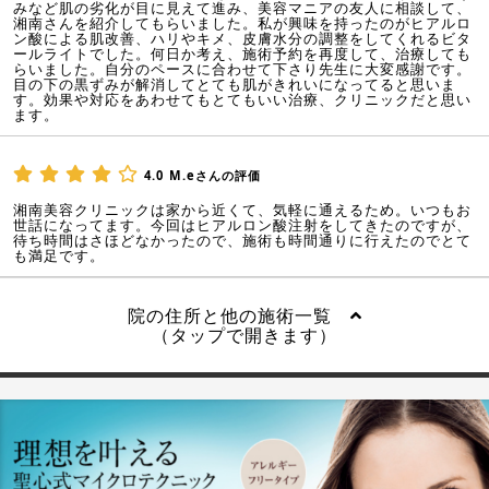
みなど肌の劣化が目に見えて進み、美容マニアの友人に相談して、
湘南さんを紹介してもらいました。私が興味を持ったのがヒアルロ
ン酸による肌改善、ハリやキメ、皮膚水分の調整をしてくれるビタ
ールライトでした。何日か考え、施術予約を再度して、治療しても
らいました。自分のペースに合わせて下さり先生に大変感謝です。
目の下の黒ずみが解消してとても肌がきれいになってると思いま
す。効果や対応をあわせてもとてもいい治療、クリニックだと思い
ます。
4.0
M.eさんの評価
湘南美容クリニックは家から近くて、気軽に通えるため。いつもお
世話になってます。今回はヒアルロン酸注射をしてきたのですが、
待ち時間はさほどなかったので、施術も時間通りに行えたのでとて
も満足です。
院の住所と他の施術一覧
（タップで開きます）