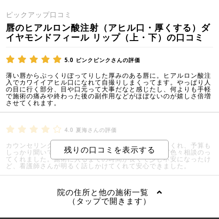
ピックアップ口コミ
唇のヒアルロン酸注射（アヒル口・厚くする）ダ
イヤモンドフィール リップ（上・下）の口コミ
5.0
ピンクピンクさんの評価
薄い唇からぷっくりぽってりした厚みのある唇に。ヒアルロン酸注
入でカワイイアヒル口になれて自撮りしまくってます。やっぱり人
の目に行く部分、目や口元って大事だなと感じたし、何よりも手軽
で施術の痛みや終わった後の副作用などがほぼないのが嬉しさ倍増
させてくれます。
4.0
夏海さんの評価
カウンセリングの方が一つ一つとても細かく説明してくれ、予算も
しっかり聞いてくれた中で何を優先でやりたいかなど色々相談のっ
てくれました。施術に入るまでの時間が長くて少し不安になったけ
ど、看護師さんが明るく話しかけてくれて安心できました。
院の住所と他の施術一覧
（タップで開きます）