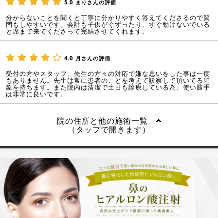
5.0
まりさんの評価
分からないことを聞くと丁寧に分かりやすく答えてくださるので質
問もしやすいです。会計も子供がぐずったり、すぐ動けないでいる
と席まで来てくださって完結させてくれます。
4.0
月さんの評価
受付の方やスタッフ、先生の方々の対応で嫌な思いをした事は一度
もありません。先生は常に患者のことを考えて診察して頂いてる印
象を持ちます。また院内は清潔で土日も診療している為、使い勝手
は非常に良いです。
院の住所と他の施術一覧
（タップで開きます）