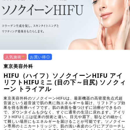
人気施術
お買い得◎
東京美容外科
HIFU（ハイフ）ソノクイーンHIFU アイ
リフトHIFUミニ (目の下～目尻) ソノクィ
ーン トライアル
東京美容外科のソノクイーンHIFUは、最新機器の高密度焦点式超
音波という超音波で肌の奥に熱エネルギーを届け、リフトアップ効
果を得る医療ハイフです。肌の表面を傷つけずに治療ができるの
で、ダウンタイムも少なく、すぐに通常の生活に戻れます。アイリ
フトHIFUミニは従来の技術と違い、目元や眉下、額などの細かく
て難しい場所にもエネルギーを届けることが可能です。ソノクイー
ン専用のミニカートリッジで、肌の浅い表皮のシワにアプローチし