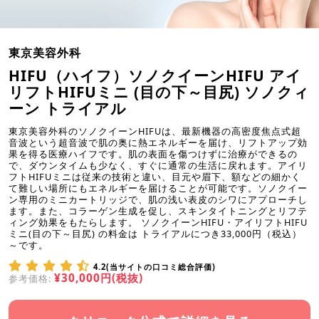
東京美容外科
HIFU（ハイフ）ソノクイーンHIFU アイ
リフトHIFUミニ (目の下～目尻) ソノクィ
ーン トライアル
東京美容外科のソノクイーンHIFUは、最新機器の高密度焦点式超
音波という超音波で肌の奥に熱エネルギーを届け、リフトアップ効
果を得る医療ハイフです。肌の表面を傷つけずに治療ができるの
で、ダウンタイムも少なく、すぐに通常の生活に戻れます。アイリ
フトHIFUミニは従来の技術と違い、目元や眉下、額などの細かく
て難しい場所にもエネルギーを届けることが可能です。ソノクイー
ン専用のミニカートリッジで、肌の浅い表皮のシワにアプローチし
ます。また、コラーゲン生成を促し、スキンタイトニングとリフテ
ィング効果をもたらします。 ソノクイーンHIFU・アイリフトHIFU
ミニ(目の下～目尻) の料金は トライアルにつき33,000円（税込）
～です。
4.2(当サイトの口コミ総合評価)
¥30,000円(税抜)
参考価格: