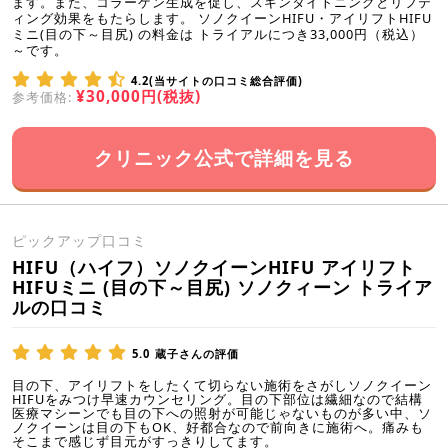
ます。また、コラーゲン生成を促し、スキンタイトニングとリフテ
ィング効果をもたらします。 ソノクイーンHIFU・アイリフトHIFU
ミニ(目の下～目尻) の料金は トライアルにつき33,000円（税込）
～です。
4.2(当サイトの口コミ総合評価)
¥30,000円(税抜)
参考価格:
クリニック公式で詳細を見る
ピックアップ口コミ
HIFU（ハイフ）ソノクイーンHIFU アイリフト
HIFUミニ (目の下～目尻) ソノクィーン トライア
ルの口コミ
5.0
蔵子さんの評価
目の下、アイリフトをしたくて切らない施術をさがしソノクイーン
HIFUをみつけ早速カウンセリング。目の下部位は繊細なので結構
医療マシーンでも目の下への照射が可能じゃないものが多い中、ソ
ノクイーンは目の下もOK、好都合なので前向きに施術へ。痛みも
そこまで感じず目元がすっきりしてます。