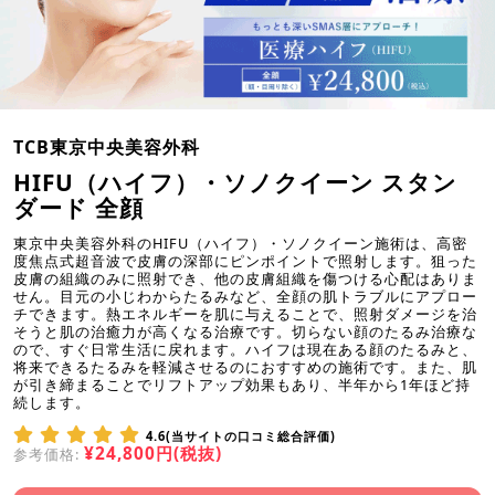
TCB東京中央美容外科
HIFU（ハイフ）・ソノクイーン スタン
ダード 全顔
東京中央美容外科のHIFU（ハイフ）・ソノクイーン施術は、高密
度焦点式超音波で皮膚の深部にピンポイントで照射します。狙った
皮膚の組織のみに照射でき、他の皮膚組織を傷つける心配はありま
せん。目元の小じわからたるみなど、全顔の肌トラブルにアプロー
チできます。熱エネルギーを肌に与えることで、照射ダメージを治
そうと肌の治癒力が高くなる治療です。切らない顔のたるみ治療な
ので、すぐ日常生活に戻れます。ハイフは現在ある顔のたるみと、
将来できるたるみを軽減させるのにおすすめの施術です。また、肌
が引き締まることでリフトアップ効果もあり、半年から1年ほど持
続します。
4.6(当サイトの口コミ総合評価)
¥24,800円(税抜)
参考価格: