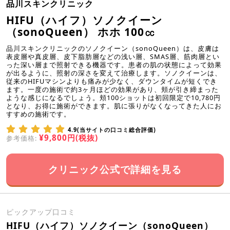
品川スキンクリニック
HIFU（ハイフ）ソノクイーン
（sonoQueen） ホホ 100㏄
品川スキンクリニックのソノクイーン（sonoQueen）は、皮膚は
表皮層や真皮層、皮下脂肪層などの浅い層、SMAS層、筋肉層とい
った深い層まで照射できる機器です。患者の肌の状態によって効果
が出るように、照射の深さを変えて治療します。ソノクイーンは、
従来のHIFUマシンよりも痛みが少なく、ダウンタイムが短くでき
ます。一度の施術で約3ヶ月ほどの効果があり、頬が引き締まった
ような感じになるでしょう。頬100ショットは初回限定で10,780円
となり、お得に施術ができます。肌に張りがなくなってきた人にお
すすめの施術です。
4.9(当サイトの口コミ総合評価)
¥9,800円(税抜)
参考価格:
クリニック公式で詳細を見る
ピックアップ口コミ
HIFU（ハイフ）ソノクイーン（sonoQueen）