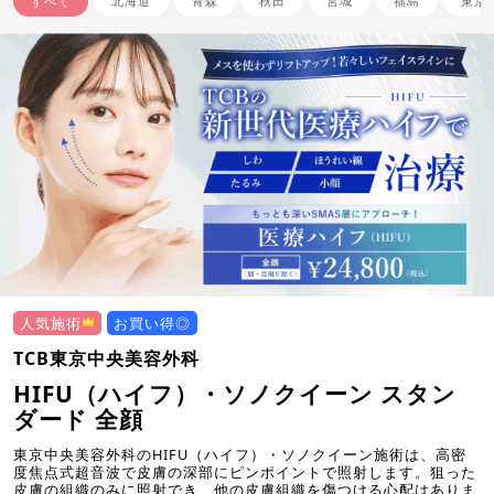
すべて
北海道
青森
秋田
宮城
福島
東京
人気施術
お買い得◎
TCB東京中央美容外科
HIFU（ハイフ）・ソノクイーン スタン
ダード 全顔
東京中央美容外科のHIFU（ハイフ）・ソノクイーン施術は、高密
度焦点式超音波で皮膚の深部にピンポイントで照射します。狙った
皮膚の組織のみに照射でき、他の皮膚組織を傷つける心配はありま