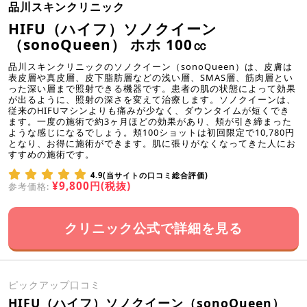
品川スキンクリニック
HIFU（ハイフ）ソノクイーン
（sonoQueen） ホホ 100㏄
品川スキンクリニックのソノクイーン（sonoQueen）は、皮膚は
表皮層や真皮層、皮下脂肪層などの浅い層、SMAS層、筋肉層とい
った深い層まで照射できる機器です。患者の肌の状態によって効果
が出るように、照射の深さを変えて治療します。ソノクイーンは、
従来のHIFUマシンよりも痛みが少なく、ダウンタイムが短くでき
ます。一度の施術で約3ヶ月ほどの効果があり、頬が引き締まった
ような感じになるでしょう。頬100ショットは初回限定で10,780円
となり、お得に施術ができます。肌に張りがなくなってきた人にお
すすめの施術です。
4.9(当サイトの口コミ総合評価)
¥9,800円(税抜)
参考価格:
クリニック公式で詳細を見る
ピックアップ口コミ
HIFU（ハイフ）ソノクイーン（sonoQueen）