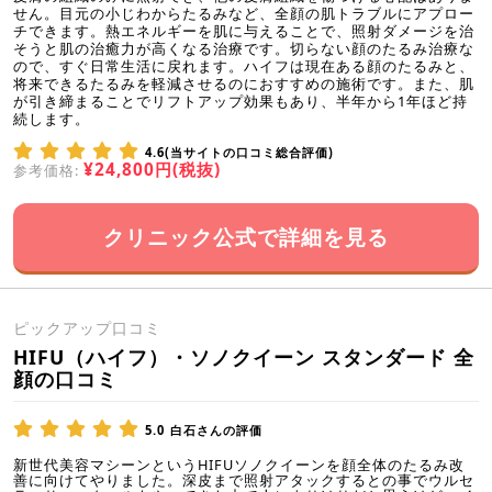
せん。目元の小じわからたるみなど、全顔の肌トラブルにアプロー
チできます。熱エネルギーを肌に与えることで、照射ダメージを治
そうと肌の治癒力が高くなる治療です。切らない顔のたるみ治療な
ので、すぐ日常生活に戻れます。ハイフは現在ある顔のたるみと、
将来できるたるみを軽減させるのにおすすめの施術です。また、肌
が引き締まることでリフトアップ効果もあり、半年から1年ほど持
続します。
4.6(当サイトの口コミ総合評価)
¥24,800円(税抜)
参考価格:
クリニック公式で詳細を見る
ピックアップ口コミ
HIFU（ハイフ）・ソノクイーン スタンダード 全
顔の口コミ
5.0
白石さんの評価
新世代美容マシーンというHIFUソノクイーンを顔全体のたるみ改
善に向けてやりました。深皮まで照射アタックするとの事でウルセ