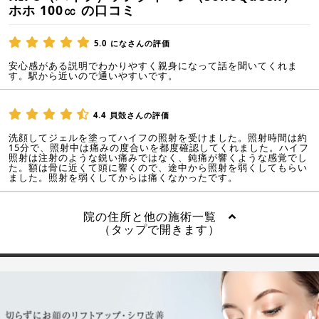
ホホ 100㏄ の口コミ
5.0
になさんの評価
安心感がある説明でわかりやすく親身になって話を聞いてくれま
す。駅から近いので通いやすいです。
4.4
貝殻さんの評価
洗顔してジェルを塗ってハイフの照射を受けました。照射時間は約
15分で、照射中は痛みの度合いを都度確認してくれました。ハイフ
照射は注射のような鋭い痛みではなく、鈍痛が響くような感覚でし
た。額は骨に近くて頭に響くので、途中から照射を弱くしてもらい
ました。照射を弱くしてからは痛くなかったです。
院の住所と他の施術一覧
（タップで開きます）