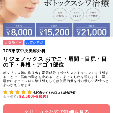
人気施術
お買い得◎
TCB東京中央美容外科
リジェノックス おでこ・眉間・目尻・目
の下・鼻根・アゴ 1部位
ボツリヌス菌の作り出す毒素成分（ボツリヌストキシン）を注射す
ることで、筋肉の動きを止めることによってしわを消します。深い
場合にはヒアルロン酸注射もしくは併用治療を行い優しい表情へと
よみがえらせます。
4.9(当サイトの口コミ総合評価)
¥3,500円(税抜)
参考価格:
クリニック公式で詳細を見る