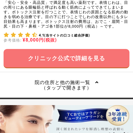
「安心・安全・高品質」で満足度も高い薬剤です。表情じわは、目
の周りにある眼輪筋と呼ばれる動く筋肉によってできてしまいま
す。ボトックス注射を打つことで、表情じわの原因となる筋肉の動
きを弱める治療です。目の下に打つことでしわの改善以外にもタレ
目効果も高まります。ボトックス注射の費用は、おでこ・眉間・目
尻・目の下・鼻根・アゴ各1部位が8,000円（税込）～です。
4.1(当サイトの口コミ総合評価)
¥8,000円(税抜)
参考価格:
クリニック公式で詳細を見る
院の住所と他の施術一覧
（タップで開きます）