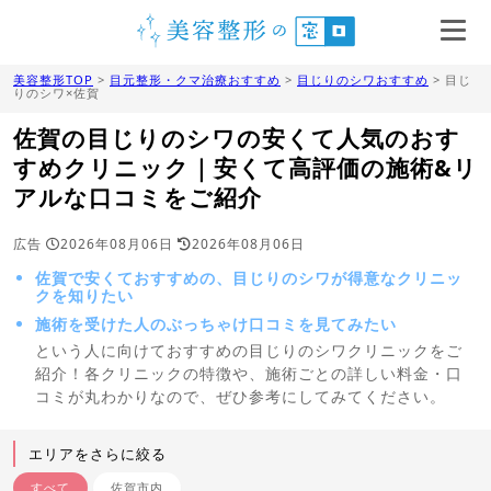
美容整形TOP
>
目元整形・クマ治療おすすめ
>
目じりのシワおすすめ
> 目じ
りのシワ×佐賀
佐賀の目じりのシワの安くて人気のおす
すめクリニック｜安くて高評価の施術&リ
アルな口コミをご紹介
広告
2026年08月06日
2026年08月06日
佐賀で安くておすすめの、目じりのシワが得意なクリニッ
クを知りたい
施術を受けた人のぶっちゃけ口コミを見てみたい
という人に向けておすすめの目じりのシワクリニックをご
紹介！各クリニックの特徴や、施術ごとの詳しい料金・口
コミが丸わかりなので、ぜひ参考にしてみてください。
エリアをさらに絞る
すべて
佐賀市内