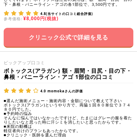
下・鼻根・バニーライン・アゴの各1部位で、3,500円です。
4.8(当サイトの口コミ総合評価)
¥8,000円(税抜)
参考価格:
クリニック公式で詳細を見る
ピックアップ口コミ
ボトックス(アラガン) 額・眉間・目尻・目の下・
鼻根・バニーライン・アゴ 1部位の口コミ
4.0
momokaさんの評価
■選んだ施術メニュー・施術内容・金額について教えて下さい
ボトックス(アラガン)というやり方で、両脇１回８０単位で３７４
８０円でした。
■予約時の悩み
そんなに悩んではいなかったですけど、たまにはグレーの服を着た
りしたいなと思った時に汗シミを消したいと思ったからです。
■来院の動機は
軽症者向けのプランもあったからです。
■クリニック・医師を選んだ理由