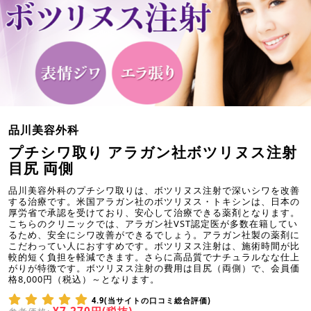
品川美容外科
プチシワ取り アラガン社ボツリヌス注射
目尻 両側
品川美容外科のプチシワ取りは、ボツリヌス注射で深いシワを改善
する治療です。米国アラガン社のボツリヌス・トキシンは、日本の
厚労省で承認を受けており、安心して治療できる薬剤となります。
こちらのクリニックでは、アラガン社VST認定医が多数在籍してい
るため、安全にシワ改善ができるでしょう。アラガン社製の薬剤に
こだわってい人におすすめです。ボツリヌス注射は、施術時間が比
較的短く負担を軽減できます。さらに高品質でナチュラルなな仕上
がりが特徴です。ボツリヌス注射の費用は目尻（両側）で、会員価
格8,000円（税込）～となります。
4.9(当サイトの口コミ総合評価)