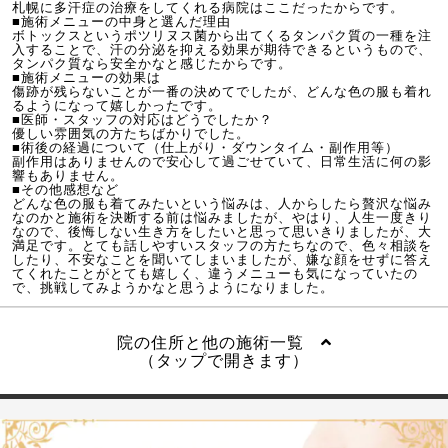
札幌に多汗症の治療をしてくれる病院はここだったからです。
■施術メニューの中身と選んだ理由
ボトックスというポツリヌス菌から出てくるタンパク質の一種を注
入することで、汗の分泌を抑える効果が期待できるというもので、
タンパク質なら安全かなと感じたからです。
■施術メニューの効果は
傷跡が残らないことが一番の決めてでしたが、どんな色の服も着れ
るようになって嬉しかったです。
■医師・スタッフの対応はどうでしたか？
優しい雰囲気の方たちばかりでした。
■術後の経過について（仕上がり・ダウンタイム・副作用等）
副作用はありませんので安心して過ごせていて、日常生活に何の影
響もありません。
■その他感想など
どんな色の服も着てみたいという悩みは、人からしたら贅沢な悩み
なのかと施術を決断する前は悩みましたが、やはり、人生一度きり
なので、後悔しない生き方をしたいと思って思いきりましたが、大
満足です。とても話しやすいスタッフの方たちなので、色々相談を
したり、不安なことを聞いてしまいましたが、嫌な顔をせずに答え
てくれたことがとても嬉しく、違うメニューも気になっていたの
で、挑戦してみようかなと思うようになりました。
院の住所と他の施術一覧
（タップで開きます）