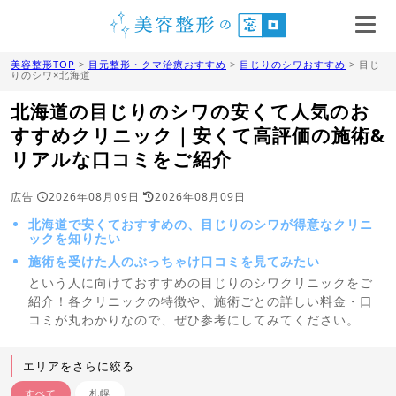
美容整形TOP
>
目元整形・クマ治療おすすめ
>
目じりのシワおすすめ
> 目じ
りのシワ×北海道
北海道の目じりのシワの安くて人気のお
すすめクリニック｜安くて高評価の施術&
リアルな口コミをご紹介
広告
2026年08月09日
2026年08月09日
北海道で安くておすすめの、目じりのシワが得意なクリニ
ックを知りたい
施術を受けた人のぶっちゃけ口コミを見てみたい
という人に向けておすすめの目じりのシワクリニックをご
紹介！各クリニックの特徴や、施術ごとの詳しい料金・口
コミが丸わかりなので、ぜひ参考にしてみてください。
エリアをさらに絞る
すべて
札幌