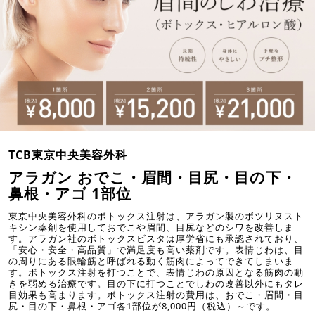
TCB東京中央美容外科
アラガン おでこ・眉間・目尻・目の下・
鼻根・アゴ 1部位
東京中央美容外科のボトックス注射は、アラガン製のボツリヌスト
キシン薬剤を使用しておでこや眉間、目尻などのシワを改善しま
す。アラガン社のボトックスビスタは厚労省にも承認されており、
「安心・安全・高品質」で満足度も高い薬剤です。表情じわは、目
の周りにある眼輪筋と呼ばれる動く筋肉によってできてしまいま
す。ボトックス注射を打つことで、表情じわの原因となる筋肉の動
きを弱める治療です。目の下に打つことでしわの改善以外にもタレ
目効果も高まります。ボトックス注射の費用は、おでこ・眉間・目
尻・目の下・鼻根・アゴ各1部位が8,000円（税込）～です。