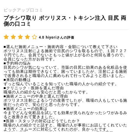
ピックアップ口コミ
プチシワ取り ボツリヌス・トキシン注入 目尻 両
側の口コミ
4.0
hiyoriさんの評価
■選んだ施術メニュー・施術内容・金額について教えて下さい
ボツリヌス注射による施術で目尻のシワを取るもので、１回７２７
０円でした。会員でないともっと値が上がるのと何回も通うので、
会員になった方がお得です。
■予約時の悩み
目尻のシワが気になっていて、市販の目尻に効果のある化粧品を使
っても効果は期待できなくて、困っていましたが、注射による施術
で改善されると職場の人に薦められて行ってみようと思いました。
■来院の動機は
ずっと悩んでいることを知っていた職場の人からの紹介です。
■クリニック・医師を選んだ理由
職場の人の紹介なら安心だと思ったからです。
■施術メニューの中身と選んだ理由
ボツリヌス注射によるシワの改善でしたが、職場の人もしている施
術だったので、安心だと思ったからです。
■施術メニューの効果は
今までどんな化粧品を試しても効果が見られなかったシワがみるみ
ると改善されて驚きました。
◾医師・スタッフの対応はどうでしたか？
職場の人の紹介でと話すと、職場の人が事前にお話してくれていた
ようで、スムーズに対応してくれたのが、良かったです。