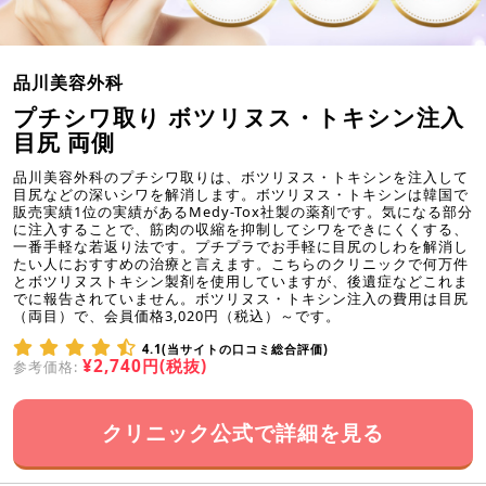
品川美容外科
プチシワ取り ボツリヌス・トキシン注入
目尻 両側
品川美容外科のプチシワ取りは、ボツリヌス・トキシンを注入して
目尻などの深いシワを解消します。ボツリヌス・トキシンは韓国で
販売実績1位の実績があるMedy-Tox社製の薬剤です。気になる部分
に注入することで、筋肉の収縮を抑制してシワをできにくくする、
一番手軽な若返り法です。プチプラでお手軽に目尻のしわを解消し
たい人におすすめの治療と言えます。こちらのクリニックで何万件
とボツリヌストキシン製剤を使用していますが、後遺症などこれま
でに報告されていません。ボツリヌス・トキシン注入の費用は目尻
（両目）で、会員価格3,020円（税込）～です。
4.1(当サイトの口コミ総合評価)
¥2,740円(税抜)
参考価格:
クリニック公式で詳細を見る