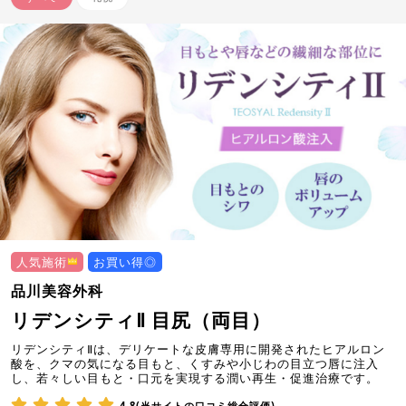
人気施術
お買い得◎
品川美容外科
リデンシティⅡ 目尻（両目）
リデンシティⅡは、デリケートな皮膚専用に開発されたヒアルロン
酸を、クマの気になる目もと、くすみや小じわの目立つ唇に注入
し、若々しい目もと・口元を実現する潤い再生・促進治療です。
4.8(当サイトの口コミ総合評価)