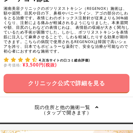
湘南美容クリニックのボツリヌストキシン（REGENOX）施術は、
額や眉間、目尻や目の下、鼻根やバニーライン、アゴの部分のしわ
をとる治療です。表情じわのボトックス注射針が従来よりも36%細
くなり、注射による痛みが軽減されるようになりました。本来眉間
や額、目尻のしわなどの表情じわは、 表情筋の収縮が大きく関与し
ているため手術が困難でした。しかし、ボツリヌストキシンを表情
筋に注入して麻痺させることで、しわを軽減したりする効果が期待
できます。こちらの病院で使用されるREGENOXは韓国で高いシェ
アを誇り、日本でもポピュラーな薬剤で、安全な治療が可能なので
初心者におすすめな施術です。
4.2(当サイトの口コミ総合評価)
¥3,500円(税抜)
参考価格:
クリニック公式で詳細を見る
院の住所と他の施術一覧
（タップで開きます）