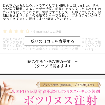
目の下のたるみにウルトラアイリフトHIFUを１回しました。切ら
ない医療機器によるレーザー治療。筋膜にアタックしたるみやしわ
にハリをだしてくれます。術後はすこしほてった感じでしたが、翌
朝はおさまり、日々の経過でシャープな目元、ゴルゴラインが薄く
なってきてます。続けてまたHIFUしたいです。
4.0
marinaさんの評価
気持ちのいいスタッフさんの対応でした。安心感が持てますので。
スタッフやドクター共に対応良く、その後の通院時も同じ対応で感
謝です。目の下のたるみも即効性が良いと友達から聞いていたので
やってみました。また湘南さんにお願いしたいと思っています。
院の住所と他の施術一覧
（タップで開きます）