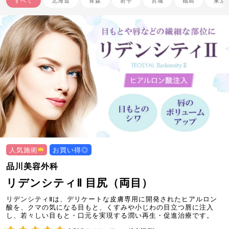
すべて
北海道
青森
岩手
宮城
福島
東京
人気施術
お買い得◎
品川美容外科
リデンシティⅡ 目尻（両目）
リデンシティⅡは、デリケートな皮膚専用に開発されたヒアルロン
酸を、クマの気になる目もと、くすみや小じわの目立つ唇に注入
し、若々しい目もと・口元を実現する潤い再生・促進治療です。