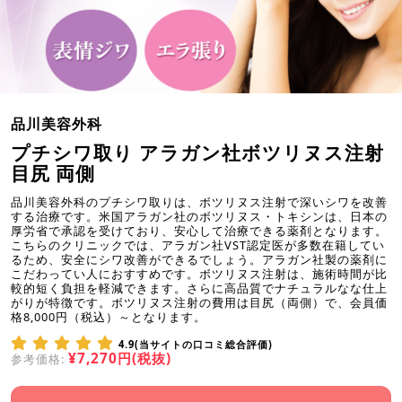
品川美容外科
プチシワ取り アラガン社ボツリヌス注射
目尻 両側
品川美容外科のプチシワ取りは、ボツリヌス注射で深いシワを改善
する治療です。米国アラガン社のボツリヌス・トキシンは、日本の
厚労省で承認を受けており、安心して治療できる薬剤となります。
こちらのクリニックでは、アラガン社VST認定医が多数在籍してい
るため、安全にシワ改善ができるでしょう。アラガン社製の薬剤に
こだわってい人におすすめです。ボツリヌス注射は、施術時間が比
較的短く負担を軽減できます。さらに高品質でナチュラルなな仕上
がりが特徴です。ボツリヌス注射の費用は目尻（両側）で、会員価
格8,000円（税込）～となります。
4.9(当サイトの口コミ総合評価)
¥7,270円(税抜)
参考価格: