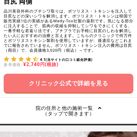
目尻 両側
品川美容外科のプチシワ取りは、ボツリヌス・トキシンを注入して
目尻などの深いシワを解消します。ボツリヌス・トキシンは韓国で
販売実績1位の実績があるMedy-Tox社製の薬剤です。気になる部分
に注入することで、筋肉の収縮を抑制してシワをできにくくする、
一番手軽な若返り法です。プチプラでお手軽に目尻のしわを解消し
たい人におすすめの治療と言えます。こちらのクリニックで何万件
とボツリヌストキシン製剤を使用していますが、後遺症などこれま
でに報告されていません。ボツリヌス・トキシン注入の費用は目尻
（両目）で、会員価格3,020円（税込）～です。
4.1(当サイトの口コミ総合評価)
¥2,740円(税抜)
参考価格:
クリニック公式で詳細を見る
院の住所と他の施術一覧
（タップで開きます）