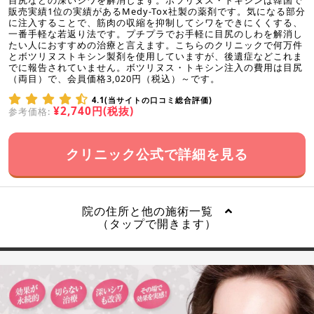
販売実績1位の実績があるMedy-Tox社製の薬剤です。気になる部分
に注入することで、筋肉の収縮を抑制してシワをできにくくする、
一番手軽な若返り法です。プチプラでお手軽に目尻のしわを解消し
たい人におすすめの治療と言えます。こちらのクリニックで何万件
とボツリヌストキシン製剤を使用していますが、後遺症などこれま
でに報告されていません。ボツリヌス・トキシン注入の費用は目尻
（両目）で、会員価格3,020円（税込）～です。
4.1(当サイトの口コミ総合評価)
¥2,740円(税抜)
参考価格:
クリニック公式で詳細を見る
院の住所と他の施術一覧
（タップで開きます）