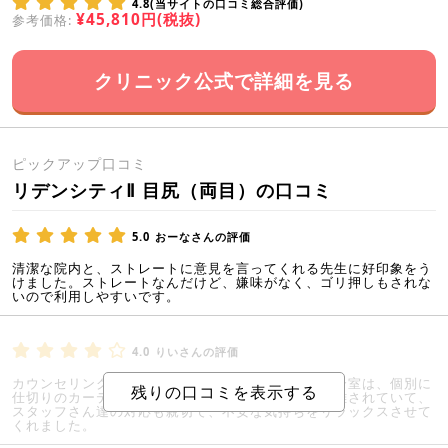
4.8(当サイトの口コミ総合評価)
¥45,810円(税抜)
参考価格:
クリニック公式で詳細を見る
ピックアップ口コミ
リデンシティⅡ 目尻（両目）の口コミ
5.0
おーなさんの評価
清潔な院内と、ストレートに意見を言ってくれる先生に好印象をう
けました。ストレートなんだけど、嫌味がなく、ゴリ押しもされな
いので利用しやすいです。
4.0
りいさんの評価
カウンセリングを受けたのですが、クリニックの待合室は、個別に
仕切りのカーテンなどもあり、他の患者さんとも隔離されていて、
スタッフさん達の対応も親切で、不安な気持ちをリラックスさせて
くれました。