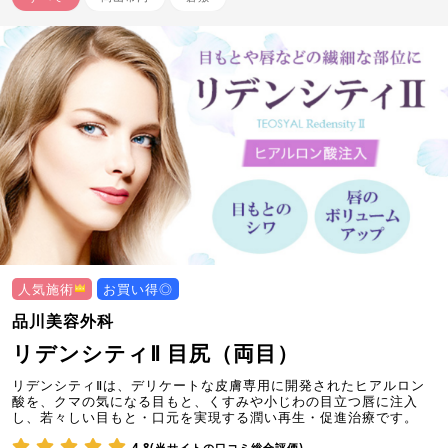
人気施術
お買い得◎
品川美容外科
リデンシティⅡ 目尻（両目）
リデンシティⅡは、デリケートな皮膚専用に開発されたヒアルロン
酸を、クマの気になる目もと、くすみや小じわの目立つ唇に注入
し、若々しい目もと・口元を実現する潤い再生・促進治療です。
4.8(当サイトの口コミ総合評価)