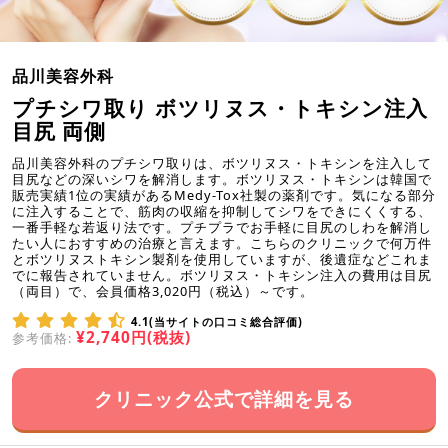
品川美容外科
プチシワ取り ボツリヌス・トキシン注入
目尻 両側
品川美容外科のプチシワ取りは、ボツリヌス・トキシンを注入して
目尻などの深いシワを解消します。ボツリヌス・トキシンは韓国で
販売実績1位の実績があるMedy-Tox社製の薬剤です。気になる部分
に注入することで、筋肉の収縮を抑制してシワをできにくくする、
一番手軽な若返り法です。プチプラでお手軽に目尻のしわを解消し
たい人におすすめの治療と言えます。こちらのクリニックで何万件
とボツリヌストキシン製剤を使用していますが、後遺症などこれま
でに報告されていません。ボツリヌス・トキシン注入の費用は目尻
（両目）で、会員価格3,020円（税込）～です。
4.1(当サイトの口コミ総合評価)
¥2,740円(税抜)
参考価格:
クリニック公式で詳細を見る