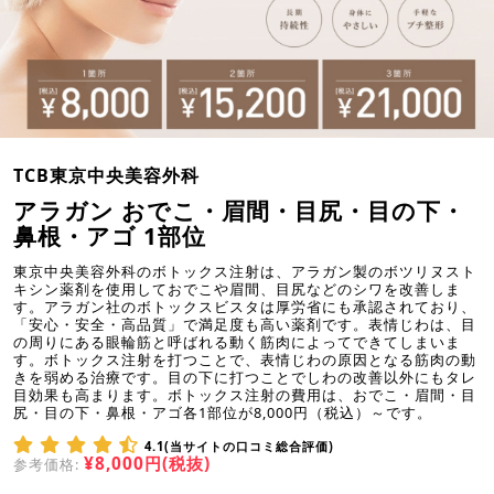
TCB東京中央美容外科
アラガン おでこ・眉間・目尻・目の下・
鼻根・アゴ 1部位
東京中央美容外科のボトックス注射は、アラガン製のボツリヌスト
キシン薬剤を使用しておでこや眉間、目尻などのシワを改善しま
す。アラガン社のボトックスビスタは厚労省にも承認されており、
「安心・安全・高品質」で満足度も高い薬剤です。表情じわは、目
の周りにある眼輪筋と呼ばれる動く筋肉によってできてしまいま
す。ボトックス注射を打つことで、表情じわの原因となる筋肉の動
きを弱める治療です。目の下に打つことでしわの改善以外にもタレ
目効果も高まります。ボトックス注射の費用は、おでこ・眉間・目
尻・目の下・鼻根・アゴ各1部位が8,000円（税込）～です。
4.1(当サイトの口コミ総合評価)
¥8,000円(税抜)
参考価格: