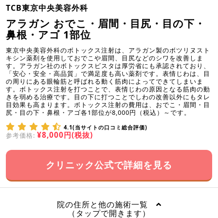
TCB東京中央美容外科
アラガン おでこ・眉間・目尻・目の下・
鼻根・アゴ 1部位
東京中央美容外科のボトックス注射は、アラガン製のボツリヌスト
キシン薬剤を使用しておでこや眉間、目尻などのシワを改善しま
す。アラガン社のボトックスビスタは厚労省にも承認されており、
「安心・安全・高品質」で満足度も高い薬剤です。表情じわは、目
の周りにある眼輪筋と呼ばれる動く筋肉によってできてしまいま
す。ボトックス注射を打つことで、表情じわの原因となる筋肉の動
きを弱める治療です。目の下に打つことでしわの改善以外にもタレ
目効果も高まります。ボトックス注射の費用は、おでこ・眉間・目
尻・目の下・鼻根・アゴ各1部位が8,000円（税込）～です。
4.1(当サイトの口コミ総合評価)
¥8,000円(税抜)
参考価格:
クリニック公式で詳細を見る
院の住所と他の施術一覧
（タップで開きます）