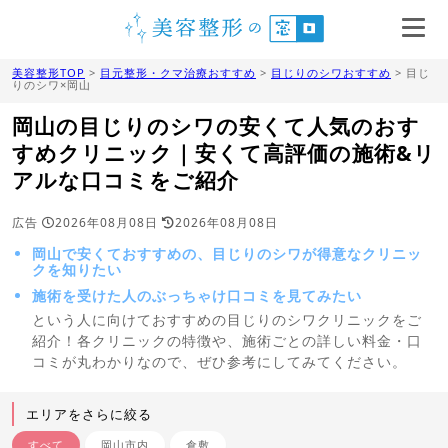
美容整形TOP
>
目元整形・クマ治療おすすめ
>
目じりのシワおすすめ
> 目じ
りのシワ×岡山
岡山の目じりのシワの安くて人気のおす
すめクリニック｜安くて高評価の施術&リ
アルな口コミをご紹介
広告
2026年08月08日
2026年08月08日
岡山で安くておすすめの、目じりのシワが得意なクリニッ
クを知りたい
施術を受けた人のぶっちゃけ口コミを見てみたい
という人に向けておすすめの目じりのシワクリニックをご
紹介！各クリニックの特徴や、施術ごとの詳しい料金・口
コミが丸わかりなので、ぜひ参考にしてみてください。
エリアをさらに絞る
すべて
岡山市内
倉敷