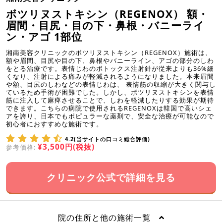
ボツリヌストキシン（REGENOX） 額・
眉間・目尻・目の下・鼻根・バニーライ
ン・アゴ 1部位
湘南美容クリニックのボツリヌストキシン（REGENOX）施術は、
額や眉間、目尻や目の下、鼻根やバニーライン、アゴの部分のしわ
をとる治療です。表情じわのボトックス注射針が従来よりも36%細
くなり、注射による痛みが軽減されるようになりました。本来眉間
や額、目尻のしわなどの表情じわは、 表情筋の収縮が大きく関与し
ているため手術が困難でした。しかし、ボツリヌストキシンを表情
筋に注入して麻痺させることで、しわを軽減したりする効果が期待
できます。こちらの病院で使用されるREGENOXは韓国で高いシェ
アを誇り、日本でもポピュラーな薬剤で、安全な治療が可能なので
初心者におすすめな施術です。
4.2(当サイトの口コミ総合評価)
¥3,500円(税抜)
参考価格:
クリニック公式で詳細を見る
院の住所と他の施術一覧