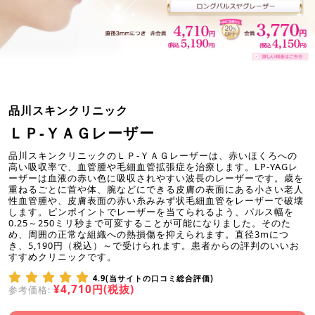
品川スキンクリニック
ＬＰ-ＹＡＧレーザー
品川スキンクリニックのＬＰ-ＹＡＧレーザーは、赤いほくろへの
高い吸収率で、血管腫や毛細血管拡張症を治療します。LP-YAGレ
ーザーは血液の赤い色に吸収されやすい波長のレーザーです。歳を
重ねるごとに首や体、腕などにできる皮膚の表面にある小さい老人
性血管腫や、皮膚表面の赤い糸みみず状毛細血管をレーザーで破壊
します。ピンポイントでレーザーを当てられるよう、パルス幅を
0.25～250ミリ秒まで可変することが可能になりました。そのた
め、周囲の正常な組織への熱損傷を抑えられます。直径3mにつ
き、5,190円（税込）～で受けられます。患者からの評判のいいお
すすめクリニックです。
4.9(当サイトの口コミ総合評価)
¥4,710円(税抜)
参考価格: