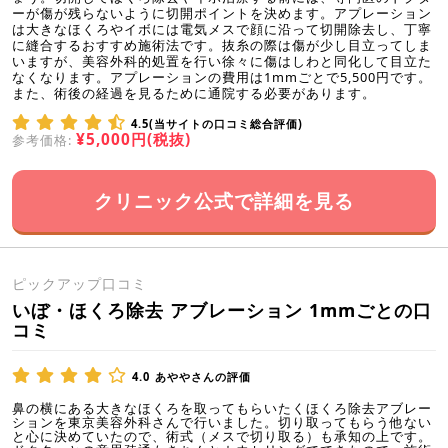
ーが傷が残らないように切開ポイントを決めます。アプレーション
は大きなほくろやイボには電気メスで顔に沿って切開除去し、丁寧
に縫合するおすすめ施術法です。抜糸の際は傷が少し目立ってしま
いますが、美容外科的処置を行い徐々に傷はしわと同化して目立た
なくなります。アプレーションの費用は1mmごとで5,500円です。
また、術後の経過を見るために通院する必要があります。
4.5(当サイトの口コミ総合評価)
¥5,000円(税抜)
参考価格:
クリニック公式で詳細を見る
ピックアップ口コミ
いぼ・ほくろ除去 アブレーション 1mmごとの口
コミ
4.0
あややさんの評価
鼻の横にある大きなほくろを取ってもらいたくほくろ除去アブレー
ションを東京美容外科さんで行いました。切り取ってもらう他ない
と心に決めていたので、術式（メスで切り取る）も承知の上です。