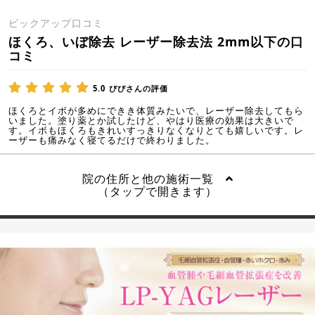
ピックアップ口コミ
ほくろ、いぼ除去 レーザー除去法 2mm以下の口
コミ
5.0
ぴぴさんの評価
ほくろとイボが多めにできき体質みたいで、レーザー除去してもら
いました。塗り薬とか試したけど、やはり医療の効果は大きいで
す。イボもほくろもきれいすっきりなくなりとても嬉しいです。レ
ーザーも痛みなく寝てるだけで終わりました。
院の住所と他の施術一覧
（タップで開きます）