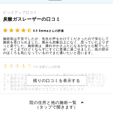
ピックアップ口コミ
炭酸ガスレーザーの口コミ
4.5
Emmaさんの評価
施術前は不安でしたが、先生が声をかけてくださったので安心して
施術を受けられました。痛みも想像以上になく、思っていたよりず
っと楽でした。施術後は、腫れやかさぶたになるかなと心配でした
が、そこまでひどくならずにすぐに普通に過ごせました。他の部分
のほくろも気になっているのでまた通いたいと思います。
3.9
金髪さんの評価
大きなホクロが気になっていたため、腕のホクロ除去を受けまし
た。麻酔注射は少し痛みがありましたが、我慢できる程度でした。
ただ施術中にはレーザーの照射による痛みがあり少し辛かったで
す。施術後2週間が経ち、初めのうちはじゅくじゅくしていたの
が、現在は表面の皮膚ができてきてる感じがします。
院の住所と他の施術一覧
（タップで開きます）