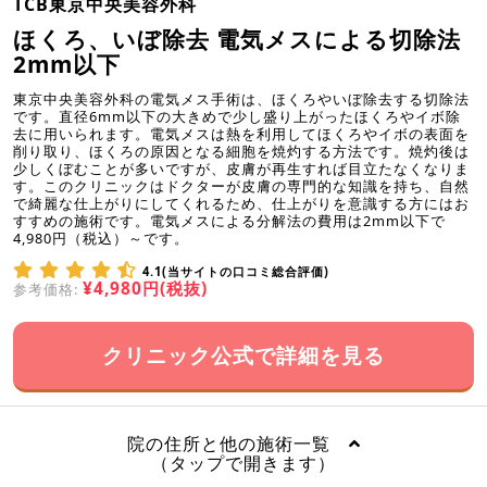
TCB東京中央美容外科
ほくろ、いぼ除去 電気メスによる切除法
2mm以下
東京中央美容外科の電気メス手術は、ほくろやいぼ除去する切除法
です。直径6mm以下の大きめで少し盛り上がったほくろやイボ除
去に用いられます。電気メスは熱を利用してほくろやイボの表面を
削り取り、ほくろの原因となる細胞を焼灼する方法です。焼灼後は
少しくぼむことが多いですが、皮膚が再生すれば目立たなくなりま
す。このクリニックはドクターが皮膚の専門的な知識を持ち、自然
で綺麗な仕上がりにしてくれるため、仕上がりを意識する方にはお
すすめの施術です。電気メスによる分解法の費用は2mm以下で
4,980円（税込）～です。
4.1(当サイトの口コミ総合評価)
¥4,980円(税抜)
参考価格:
クリニック公式で詳細を見る
院の住所と他の施術一覧
（タップで開きます）