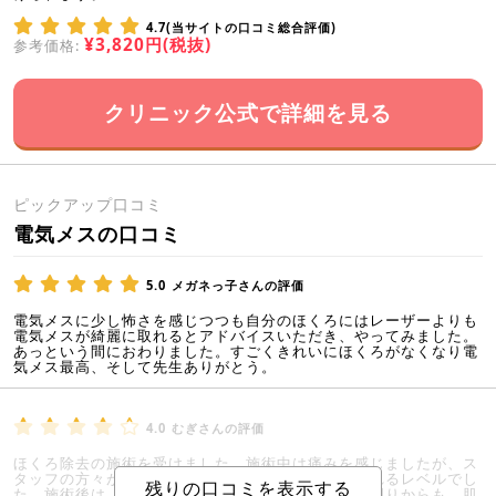
4.7(当サイトの口コミ総合評価)
¥3,820円(税抜)
参考価格:
クリニック公式で詳細を見る
ピックアップ口コミ
電気メスの口コミ
5.0
メガネっ子さんの評価
電気メスに少し怖さを感じつつも自分のほくろにはレーザーよりも
電気メスが綺麗に取れるとアドバイスいただき、やってみました。
あっという間におわりました。すごくきれいにほくろがなくなり電
気メス最高、そして先生ありがとう。
4.0
むぎさんの評価
ほくろ除去の施術を受けました。施術中は痛みを感じましたが、ス
タッフの方々が優しく話しかけてくださり、耐えられるレベルでし
た。施術後は、ほくろが取れてスッキリしました。周りからも、肌