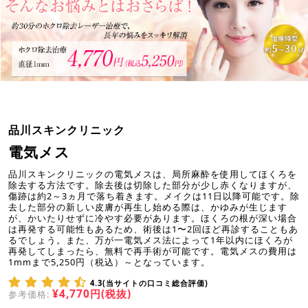
品川スキンクリニック
電気メス
品川スキンクリニックの電気メスは、局所麻酔を使用してほくろを
除去する方法です。除去後は切除した部分が少し赤くなりますが、
傷跡は約2～3ヵ月で落ち着きます。メイクは11日以降可能です。除
去した部分の新しい皮膚が再生し始める際は、かゆみが生じます
が、かいたりせずに冷やす必要があります。ほくろの根が深い場合
は再発する可能性もあるため、術後は1〜2回ほど再診することもあ
るでしょう。また、万が一電気メス法によって1年以内にほくろが
再発してしまったら、無料で再手術が可能です。電気メスの費用は
1mmまで5,250円（税込）～となっています。
4.3(当サイトの口コミ総合評価)
¥4,770円(税抜)
参考価格: