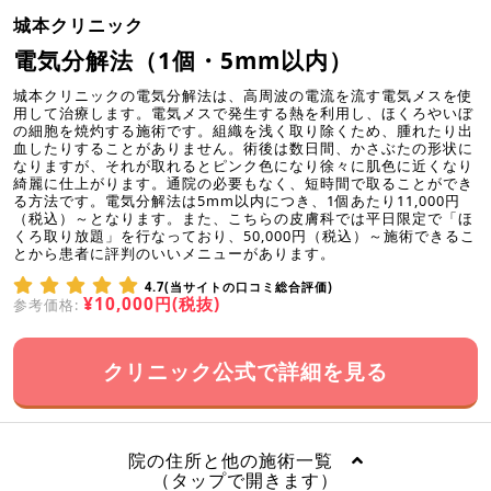
城本クリニック
電気分解法（1個・5mm以内）
城本クリニックの電気分解法は、高周波の電流を流す電気メスを使
用して治療します。電気メスで発生する熱を利用し、ほくろやいぼ
の細胞を焼灼する施術です。組織を浅く取り除くため、腫れたり出
血したりすることがありません。術後は数日間、かさぶたの形状に
なりますが、それが取れるとピンク色になり徐々に肌色に近くなり
綺麗に仕上がります。通院の必要もなく、短時間で取ることができ
る方法です。電気分解法は5mm以内につき、1個あたり11,000円
（税込）～となります。また、こちらの皮膚科では平日限定で「ほ
くろ取り放題」を行なっており、50,000円（税込）～施術できるこ
とから患者に評判のいいメニューがあります。
4.7(当サイトの口コミ総合評価)
¥10,000円(税抜)
参考価格:
クリニック公式で詳細を見る
院の住所と他の施術一覧
（タップで開きます）