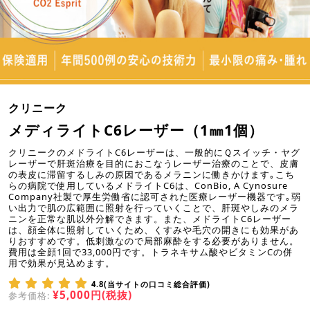
クリニーク
メディライトC6レーザー（1㎜1個）
クリニークのメドライトC6レーザーは、一般的にＱスイッチ・ヤグ
レーザーで肝斑治療を目的におこなうレーザー治療のことで、皮膚
の表皮に滞留するしみの原因であるメラニンに働きかけます｡こち
らの病院で使用しているメドライトC6は、ConBio, A Cynosure
Company社製で厚生労働省に認可された医療レーザー機器です｡弱
い出力で肌の広範囲に照射を行っていくことで、肝斑やしみのメラ
ニンを正常な肌以外分解できます。また、メドライトC6レーザー
は、顔全体に照射していくため、くすみや毛穴の開きにも効果があ
りおすすめです。低刺激なので局部麻酔をする必要がありません。
費用は全顔1回で33,000円です。トラネキサム酸やビタミンCの併
用で効果が見込めます。
4.8(当サイトの口コミ総合評価)
¥5,000円(税抜)
参考価格: