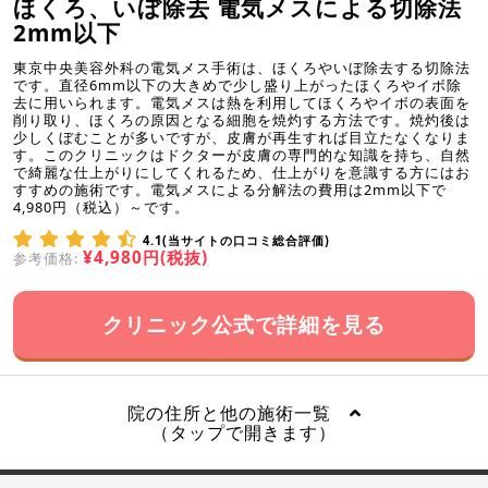
ほくろ、いぼ除去 電気メスによる切除法
2mm以下
東京中央美容外科の電気メス手術は、ほくろやいぼ除去する切除法
です。直径6mm以下の大きめで少し盛り上がったほくろやイボ除
去に用いられます。電気メスは熱を利用してほくろやイボの表面を
削り取り、ほくろの原因となる細胞を焼灼する方法です。焼灼後は
少しくぼむことが多いですが、皮膚が再生すれば目立たなくなりま
す。このクリニックはドクターが皮膚の専門的な知識を持ち、自然
で綺麗な仕上がりにしてくれるため、仕上がりを意識する方にはお
すすめの施術です。電気メスによる分解法の費用は2mm以下で
4,980円（税込）～です。
4.1(当サイトの口コミ総合評価)
¥4,980円(税抜)
参考価格:
クリニック公式で詳細を見る
院の住所と他の施術一覧
（タップで開きます）