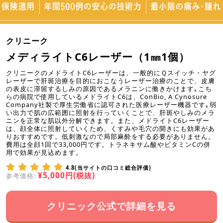
クリニーク
メディライトC6レーザー（1㎜1個）
クリニークのメドライトC6レーザーは、一般的にＱスイッチ・ヤグ
レーザーで肝斑治療を目的におこなうレーザー治療のことで、皮膚
の表皮に滞留するしみの原因であるメラニンに働きかけます｡こち
らの病院で使用しているメドライトC6は、ConBio, A Cynosure
Company社製で厚生労働省に認可された医療レーザー機器です｡弱
い出力で肌の広範囲に照射を行っていくことで、肝斑やしみのメラ
ニンを正常な肌以外分解できます。また、メドライトC6レーザー
は、顔全体に照射していくため、くすみや毛穴の開きにも効果があ
りおすすめです。低刺激なので局部麻酔をする必要がありません。
費用は全顔1回で33,000円です。トラネキサム酸やビタミンCの併
用で効果が見込めます。
4.8(当サイトの口コミ総合評価)
¥5,000円(税抜)
参考価格:
クリニック公式で詳細を見る