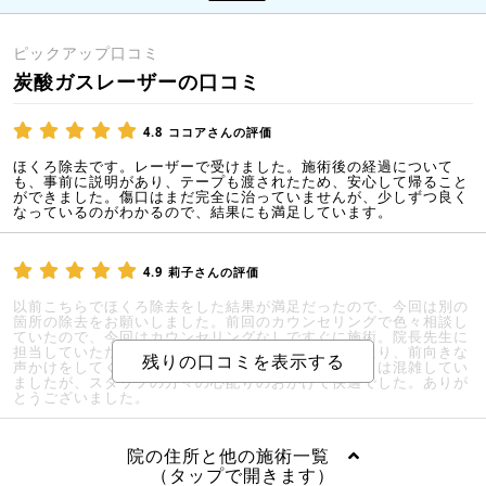
ピックアップ口コミ
炭酸ガスレーザーの口コミ
4.8
ココアさんの評価
ほくろ除去です。レーザーで受けました。施術後の経過について
も、事前に説明があり、テープも渡されたため、安心して帰ること
ができました。傷口はまだ完全に治っていませんが、少しずつ良く
なっているのがわかるので、結果にも満足しています。
4.9
莉子さんの評価
以前こちらでほくろ除去をした結果が満足だったので、今回は別の
箇所の除去をお願いしました。前回のカウンセリングで色々相談し
ていたので、今回はカウンセリングなしですぐに施術。院長先生に
担当していただき、とったほくろを見せてくださったり、前向きな
声かけをしてくださって嬉しかったです。クリニックは混雑してい
ましたが、スタッフの方々の心配りのおかげで快適でした。ありが
とうございました。
院の住所と他の施術一覧
（タップで開きます）