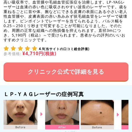
高い吸収率で、血管腫や毛細血管拡張症を治療します。LP-YAGレ
ーザーは血液の赤い色に吸収されやすい波長のレーザーです。歳を
重ねるごとに首や体、腕などにできる皮膚の表面にある小さい老人
性血管腫や、皮膚表面の赤い糸みみず状毛細血管をレーザーで破壊
します。ピンポイントでレーザーを当てられるよう、パルス幅を
0.25～250ミリ秒まで可変することが可能になりました。そのた
め、周囲の正常な組織への熱損傷を抑えられます。直径3mにつ
き、5,190円（税込）～で受けられます。患者からの評判のいいお
すすめクリニックです。
4.9(当サイトの口コミ総合評価)
¥4,710円(税抜)
参考価格:
クリニック公式で詳細を見る
ＬＰ-ＹＡＧレーザーの症例写真