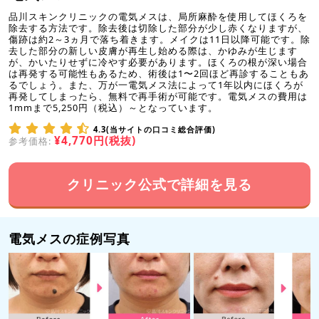
品川スキンクリニックの電気メスは、局所麻酔を使用してほくろを
除去する方法です。除去後は切除した部分が少し赤くなりますが、
傷跡は約2～3ヵ月で落ち着きます。メイクは11日以降可能です。除
去した部分の新しい皮膚が再生し始める際は、かゆみが生じます
が、かいたりせずに冷やす必要があります。ほくろの根が深い場合
は再発する可能性もあるため、術後は1〜2回ほど再診することもあ
るでしょう。また、万が一電気メス法によって1年以内にほくろが
再発してしまったら、無料で再手術が可能です。電気メスの費用は
1mmまで5,250円（税込）～となっています。
4.3(当サイトの口コミ総合評価)
¥4,770円(税抜)
参考価格:
クリニック公式で詳細を見る
電気メスの症例写真