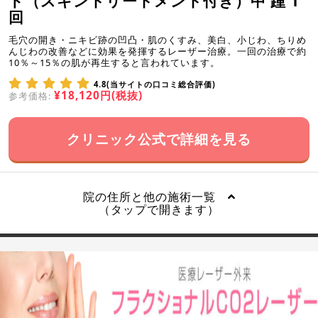
ド（スキントリートメント付き）中 踵 1
回
毛穴の開き・ニキビ跡の凹凸・肌のくすみ、美白、小じわ、ちりめ
んじわの改善などに効果を発揮するレーザー治療。一回の治療で約
10％～15％の肌が再生すると言われています。
4.8(当サイトの口コミ総合評価)
¥18,120円(税抜)
参考価格:
クリニック公式で詳細を見る
院の住所と他の施術一覧
（タップで開きます）