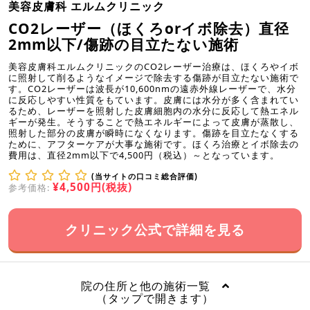
美容皮膚科 エルムクリニック
CO2レーザー（ほくろorイボ除去）直径
2mm以下/傷跡の目立たない施術
美容皮膚科エルムクリニックのCO2レーザー治療は、ほくろやイボ
に照射して削るようなイメージで除去する傷跡が目立たない施術で
す。CO2レーザーは波長が10,600nmの遠赤外線レーザーで、水分
に反応しやすい性質をもています。皮膚には水分が多く含まれてい
るため、レーザーを照射した皮膚細胞内の水分に反応して熱エネル
ギーが発生。そうすることで熱エネルギーによって皮膚が蒸散し、
照射した部分の皮膚が瞬時になくなります。傷跡を目立たなくする
ために、アフターケアが大事な施術です。ほくろ治療とイボ除去の
費用は、直径2mm以下で4,500円（税込）～となっています。
(当サイトの口コミ総合評価)
¥4,500円(税抜)
参考価格:
クリニック公式で詳細を見る
院の住所と他の施術一覧
（タップで開きます）