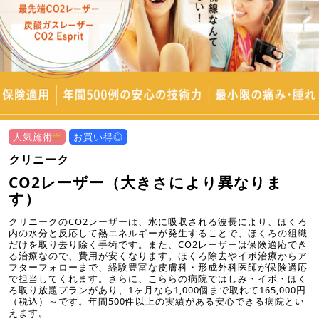
人気施術
お買い得◎
クリニーク
CO2レーザー（大きさにより異なりま
す）
クリニークのCO2レーザーは、水に吸収される波長により、ほくろ
内の水分と反応して熱エネルギーが発生することで、ほくろの組織
だけを取り去り除く手術です。また、CO2レーザーは保険適応でき
る治療なので、費用が安くなります。ほくろ除去やイボ治療からア
フターフォローまで、経験豊富な皮膚科・形成外科医師が保険適応
で担当してくれます。さらに、こららの病院ではしみ・イボ・ほく
ろ取り放題プランがあり、1ヶ月なら1,000個まで取れて165,000円
（税込）～です。年間500件以上の実績がある安心できる病院とい
えます。