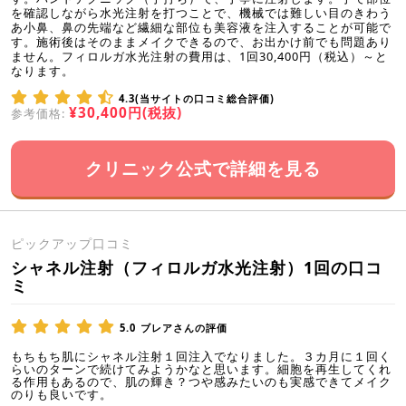
を確認しながら水光注射を打つことで、機械では難しい目のきわう
あ小鼻、鼻の先端など繊細な部位も美容液を注入することが可能で
す。施術後はそのままメイクできるので、お出かけ前でも問題あり
ません。フィロルガ水光注射の費用は、1回30,400円（税込）～と
なります。
4.3(当サイトの口コミ総合評価)
¥30,400円(税抜)
参考価格:
クリニック公式で詳細を見る
ピックアップ口コミ
シャネル注射（フィロルガ水光注射）1回の口コ
ミ
5.0
ブレアさんの評価
もちもち肌にシャネル注射１回注入でなりました。３カ月に１回く
らいのターンで続けてみようかなと思います。細胞を再生してくれ
る作用もあるので、肌の輝き？つや感みたいのも実感できてメイク
のりも良いです。