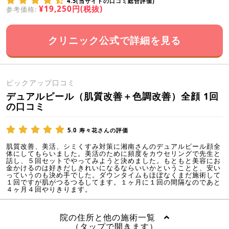
4.5(当サイトの口コミ総合評価)
¥19,250円(税抜)
参考価格:
クリニック公式で詳細を見る
ピックアップ口コミ
デュアルピール（肌質改善＋色調改善）全顔 1回
の口コミ
5.0
寿々花さんの評価
肌質改善、美活、シミくすみ対策に湘南さんのデュアルピール顔全
体にしてもらいました。美活のために頻度をカウセリングで先生と
話し、５回セットでやってみようと決めました。もともと美容にお
金かけるのは好きだしきれいになるならいいかということと、安い
っていうのも決め手でした。ダウンタイムもほぼなくまだ施術して
１回ですが肌がつるつるしてます。１ヶ月に１回の間隔なのであと
４ヶ月４回やりきります。
院の住所と他の施術一覧
（タップで開きます）