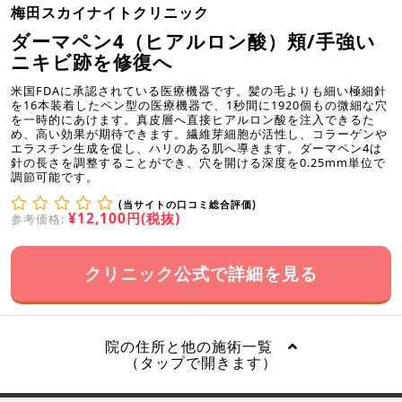
梅田スカイナイトクリニック
ダーマペン4（ヒアルロン酸）頬/手強い
ニキビ跡を修復へ
米国FDAに承認されている医療機器です。髪の毛よりも細い極細針
を16本装着したペン型の医療機器で、1秒間に1920個もの微細な穴
を一時的にあけます。真皮層へ直接ヒアルロン酸を注入できるた
め、高い効果が期待できます。繊維芽細胞が活性し、コラーゲンや
エラスチン生成を促し、ハリのある肌へ導きます。ダーマペン4は
針の長さを調整することができ、穴を開ける深度を0.25mm単位で
調節可能です。
(当サイトの口コミ総合評価)
¥12,100円(税抜)
参考価格:
クリニック公式で詳細を見る
院の住所と他の施術一覧
（タップで開きます）