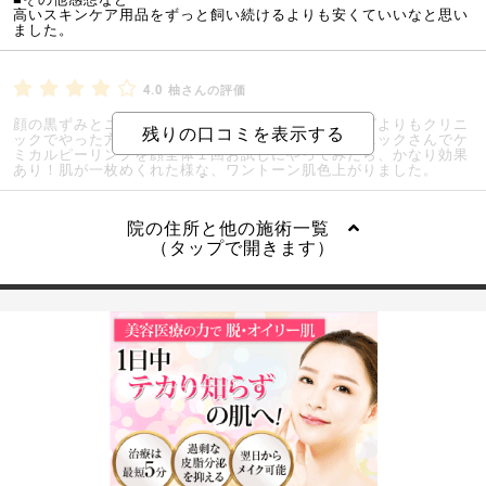
高いスキンケア用品をずっと飼い続けるよりも安くていいなと思い
ました。
4.0
柚さんの評価
顔の黒ずみとニキビ跡対処したく、セルフピーリングよりもクリニ
ックでやった方が安心かなと思い、品川スキンクリニックさんでケ
ミカルピーリングを顔全体１回お試しにやってみたら、かなり効果
あり！肌が一枚めくれた様な、ワントーン肌色上がりました。
院の住所と他の施術一覧
（タップで開きます）