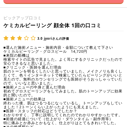
ピックアップ口コミ
ケミカルピーリング 顔全体 1回の口コミ
3.0
jyoriさんの評価
■選んだ施術メニュー・施術内容・金額について教えて下さい
ケミカルピーリング・グロスピール 14,720円
■来院の動機は
検索サイトの広告で見ました。よく耳にするクリニックだったので
安心できるなと思いました。
■クリニック・医師を選んだ理由
肌のトーンを明るくしたいと思っていました。メイクノリも良くし
たくて、色々インターネットで検索していたらピーリングがいいと
見たので。無料のカウンセリングでも医師がそうおっしゃっていた
ので、いいなと思いました。
■施術メニューの中身と選んだ理由
初めてグロスピーリングをしてみました。肌のトーンアップに効果
的と聞いたので。
■施術メニューの効果は
終わった後、肌はつるつるになっているし、トーンアップもしてい
ました！2トーンくらい上がったようにも見えました。
■医師・スタッフの対応はどうでしたか？
わかりやすく、丁寧に説明してくれたのでわかりやすかったです。
■術後の経過について（仕上がり・ダウンタイム・副作用等）
特に痛みとか赤みとかもなく、仕上がりはとてもきれいでした。
■その他感想など