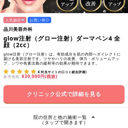
人気施術
お買い得◎
品川美容外科
glow注射（グロー注射）ダーマペン4 全
顔（2cc）
glow注射（グロー注射）は、有効成分を肌の内部へダイレクトに
届ける美容注射です。ツヤやハリの改善、弾力・ボリュームアッ
プ、シワや色素沈着の緩和等の効果が期待できます。
4.9(当サイトの口コミ総合評価)
¥30,000円(税抜)
参考価格:
クリニック公式で詳細を見る
院の住所と他の施術一覧
（タップで開きます）