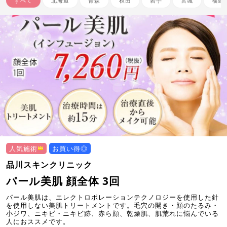
すべて
北海道
青森
秋田
岩手
宮城
福島
人気施術
お買い得◎
品川スキンクリニック
パール美肌 顔全体 3回
パール美肌は、エレクトロポレーションテクノロジーを使用した針
を使用しない美肌トリートメントです。毛穴の開き・顔のたるみ・
小ジワ、ニキビ・ニキビ跡、赤ら顔、乾燥肌、肌荒れに悩んでいる
人におススメです。