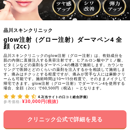
品川スキンクリニック
glow注射（グロー注射）ダーマペン4 全
顔（2cc）
品川スキンクリニックのglow注射（グロー注射）は、有効成分を
肌の内側に直接注入する美容注射です。ヒアルロン酸やアミノ酸、
ビタミンなどの薬剤をダーマペン4の機器で施術します。カウンセ
リングで医師とどのくらいの薬剤を注入するかを相談して施術しま
す。痛みはチクッとする程度ですが、痛みが苦手な人には麻酔クリ
ームも可能です。施術時間は10〜15分程度で、そのままメイクして
帰宅できます。glow注射（グロー注射）でダーマペン4を使用する
場合、全顔（2cc）で60,500円（税込）～となります。
4.2(当サイトの口コミ総合評価)
¥30,000円(税抜)
参考価格:
クリニック公式で詳細を見る