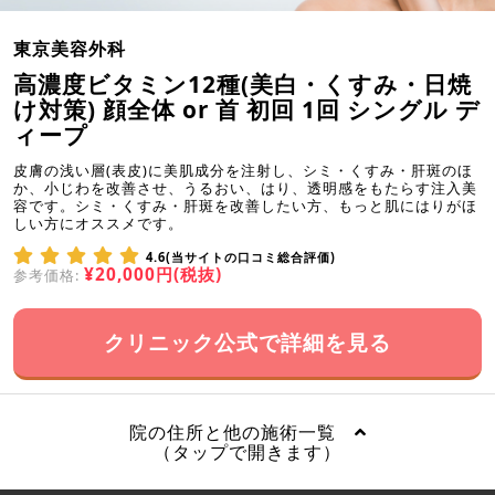
東京美容外科
高濃度ビタミン12種(美白・くすみ・日焼
け対策) 顔全体 or 首 初回 1回 シングル デ
ィープ
皮膚の浅い層(表皮)に美肌成分を注射し、シミ・くすみ・肝斑のほ
か、小じわを改善させ、うるおい、はり、透明感をもたらす注入美
容です。シミ・くすみ・肝斑を改善したい方、もっと肌にはりがほ
しい方にオススメです。
4.6(当サイトの口コミ総合評価)
¥20,000円(税抜)
参考価格:
クリニック公式で詳細を見る
院の住所と他の施術一覧
（タップで開きます）