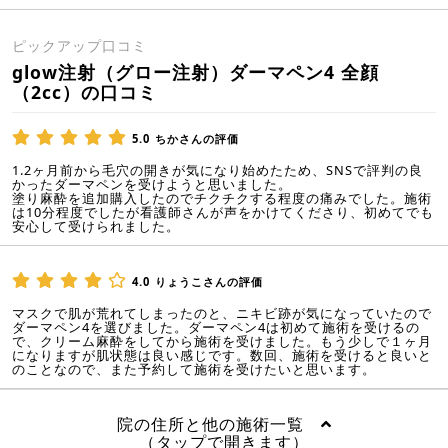
ピックアップ口コミ
glow注射（グロー注射）ダーマペン4 全顔
（2cc）の口コミ
5.0
ちかさんの評価
1.2ヶ月前から毛穴の開きが気になり始めたため、SNSで評判の良
かったダーマペンを受けようと思いました。
塗り麻酔を追加購入したのでチクチクする程度の痛みでした。施術
は10分程度でしたが看護師さんが声をかけてくださり、初めてでも
安心して受けられました。
4.0
りょうこさんの評価
マスクで肌が荒れてしまったのと、ニキビ跡が気になっていたので
ダーマペン4を選びました。ダーマペン4は初めて施術を受けるの
で、クリーム麻酔をしてから施術を受けました。もう少しで１ヶ月
になりますが肌状態は良い感じです。数回、施術を受けると良いと
のことなので、また予約して施術を受けたいと思います。
院の住所と他の施術一覧
（タップで開きます）