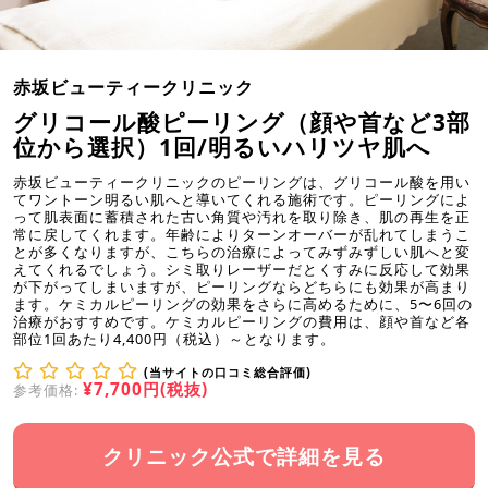
赤坂ビューティークリニック
グリコール酸ピーリング（顔や首など3部
位から選択）1回/明るいハリツヤ肌へ
赤坂ビューティークリニックのピーリングは、グリコール酸を用い
てワントーン明るい肌へと導いてくれる施術です。ピーリングによ
って肌表面に蓄積された古い角質や汚れを取り除き、肌の再生を正
常に戻してくれます。年齢によりターンオーバーが乱れてしまうこ
とが多くなりますが、こちらの治療によってみずみずしい肌へと変
えてくれるでしょう。シミ取りレーザーだとくすみに反応して効果
が下がってしまいますが、ピーリングならどちらにも効果が高まり
ます。ケミカルピーリングの効果をさらに高めるために、5〜6回の
治療がおすすめです。ケミカルピーリングの費用は、顔や首など各
部位1回あたり4,400円（税込）～となります。
(当サイトの口コミ総合評価)
¥7,700円(税抜)
参考価格:
クリニック公式で詳細を見る