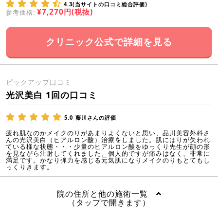
4.3(当サイトの口コミ総合評価)
¥7,270円(税抜)
参考価格:
クリニック公式で詳細を見る
ピックアップ口コミ
光沢美白 1回の口コミ
5.0
藤川さんの評価
疲れ肌なのかメイクのりがあまりよくないと思い、品川美容外科さ
んの光沢美白（ヒアルロン酸）治療をしました。肌にはりが失われ
ている様な状態・・・少量のヒアルロン酸をゆっくり先生が顔の形
を見ながら注射してくれました。個人的ですが痛みはなく、非常に
満足です。かなり弾力を感じる元気肌になりメイクのりもとてもし
っくりきます。
院の住所と他の施術一覧
（タップで開きます）