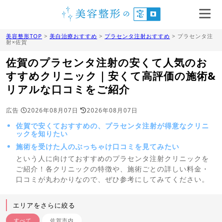
美容整形TOP
>
美白治療おすすめ
>
プラセンタ注射おすすめ
> プラセンタ注
射×佐賀
佐賀のプラセンタ注射の安くて人気のお
すすめクリニック｜安くて高評価の施術&
リアルな口コミをご紹介
広告
2026年08月07日
2026年08月07日
佐賀で安くておすすめの、プラセンタ注射が得意なクリニ
ックを知りたい
施術を受けた人のぶっちゃけ口コミを見てみたい
という人に向けておすすめのプラセンタ注射クリニックを
ご紹介！各クリニックの特徴や、施術ごとの詳しい料金・
口コミが丸わかりなので、ぜひ参考にしてみてください。
エリアをさらに絞る
すべて
佐賀市内