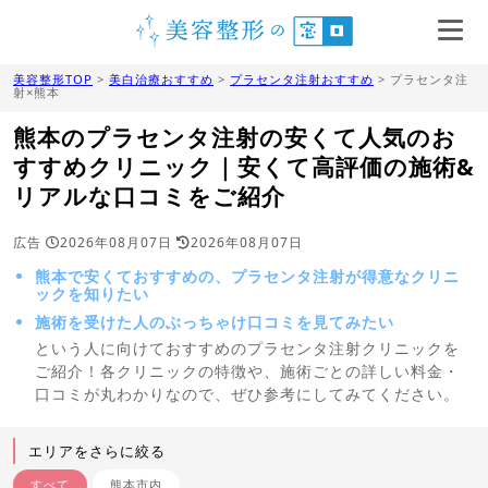
美容整形TOP
>
美白治療おすすめ
>
プラセンタ注射おすすめ
> プラセンタ注
射×熊本
熊本のプラセンタ注射の安くて人気のお
すすめクリニック｜安くて高評価の施術&
リアルな口コミをご紹介
広告
2026年08月07日
2026年08月07日
熊本で安くておすすめの、プラセンタ注射が得意なクリニ
ックを知りたい
施術を受けた人のぶっちゃけ口コミを見てみたい
という人に向けておすすめのプラセンタ注射クリニックを
ご紹介！各クリニックの特徴や、施術ごとの詳しい料金・
口コミが丸わかりなので、ぜひ参考にしてみてください。
エリアをさらに絞る
すべて
熊本市内