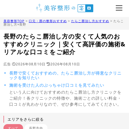
美容整形TOP
>
口元・唇の整形おすすめ
>
たらこ唇治し方おすすめ
> たらこ
唇治し方×長野
長野のたらこ唇治し方の安くて人気のお
すすめクリニック｜安くて高評価の施術&
リアルな口コミをご紹介
広告
2026年08月10日
2026年08月10日
長野で安くておすすめの、たらこ唇治し方が得意なクリニ
ックを知りたい
施術を受けた人のぶっちゃけ口コミを見てみたい
という人に向けておすすめのたらこ唇治し方クリニックを
ご紹介！各クリニックの特徴や、施術ごとの詳しい料金・
口コミが丸わかりなので、ぜひ参考にしてみてください。
エリアをさらに絞る
すべて
長野市内