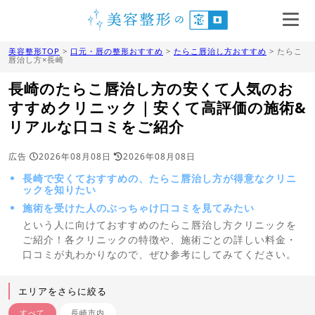
美容整形TOP
>
口元・唇の整形おすすめ
>
たらこ唇治し方おすすめ
> たらこ
唇治し方×長崎
長崎のたらこ唇治し方の安くて人気のお
すすめクリニック｜安くて高評価の施術&
リアルな口コミをご紹介
広告
2026年08月08日
2026年08月08日
長崎で安くておすすめの、たらこ唇治し方が得意なクリニ
ックを知りたい
施術を受けた人のぶっちゃけ口コミを見てみたい
という人に向けておすすめのたらこ唇治し方クリニックを
ご紹介！各クリニックの特徴や、施術ごとの詳しい料金・
口コミが丸わかりなので、ぜひ参考にしてみてください。
エリアをさらに絞る
すべて
長崎市内