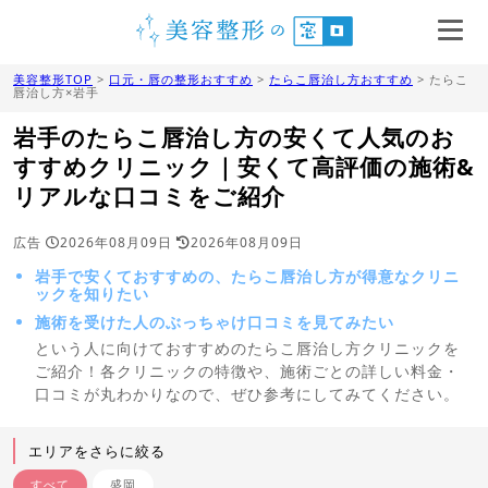
美容整形TOP
>
口元・唇の整形おすすめ
>
たらこ唇治し方おすすめ
> たらこ
唇治し方×岩手
岩手のたらこ唇治し方の安くて人気のお
すすめクリニック｜安くて高評価の施術&
リアルな口コミをご紹介
広告
2026年08月09日
2026年08月09日
岩手で安くておすすめの、たらこ唇治し方が得意なクリニ
ックを知りたい
施術を受けた人のぶっちゃけ口コミを見てみたい
という人に向けておすすめのたらこ唇治し方クリニックを
ご紹介！各クリニックの特徴や、施術ごとの詳しい料金・
口コミが丸わかりなので、ぜひ参考にしてみてください。
エリアをさらに絞る
すべて
盛岡