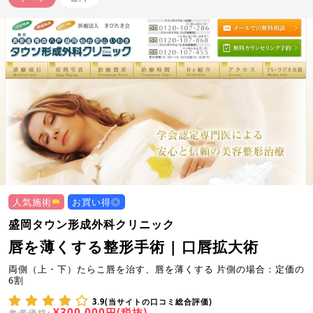
人気施術
お買い得◎
盛岡タウン形成外科クリニック
唇を薄くする整形手術 | 口唇拡大術
両側（上・下）たらこ唇を治す、唇を薄くする 片側の場合：定価の
6割
3.9(当サイトの口コミ総合評価)
¥300,000円(税抜)
参考価格: