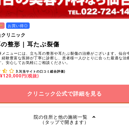
お買い得◎
央クリニック
の整形 | 耳たぶ裂傷
療メニューには、立ち耳の整形や耳たぶ裂傷の治療がございます。仙台
、経験豊富な医師が丁寧に診察し、患者様一人ひとりに合った最適な治
す。安心してお気軽にご相談ください。
3.3(当サイトの口コミ総合評価)
¥120,000円(税抜)
クリニック公式で詳細を見る
院の住所と他の施術一覧
（タップで開きます）