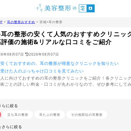
P
>
耳の整形おすすめ
> 宮城×耳の整形
の耳の整形の安くて人気のおすすめクリニッ
高評価の施術&リアルな口コミをご紹介
26年08月07日
2026年08月07日
で安くておすすめの、耳の整形が得意なクリニックを知りたい
を受けた人のぶっちゃけ口コミを見てみたい
う人に向けておすすめの耳の整形クリニックをご紹介！各クリニッ
施術ごとの詳しい料金・口コミが丸わかりなので、ぜひ参考にして
。
さらに絞る
立ち耳の整形
耳たぶの整形
その他部位の耳整形
をさらに絞る