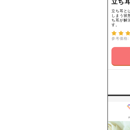
立ち
立ち耳と
しまう状
ち耳が解
す。
参考価格: