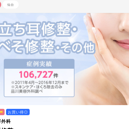
仙台
お買い得◎
容外科