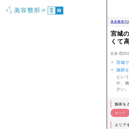
美容整形TO
宮城
くて
広告
20
宮城
施術
とい
や、
さい
施術を
すべて
エリア