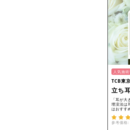
人気施術
TCB東
立ち耳
「耳が大
埋没法は
はおすす
参考価格: