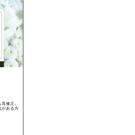
ち耳修正。
抗がある方