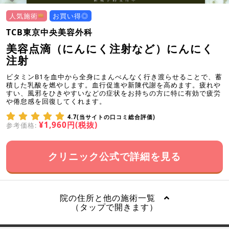
人気施術
お買い得◎
TCB東京中央美容外科
美容点滴（にんにく注射など）にんにく
注射
ビタミンB1を血中から全身にまんべんなく行き渡らせることで、蓄
積した乳酸を燃やします。血行促進や新陳代謝を高めます。疲れや
すい、風邪をひきやすいなどの症状をお持ちの方に特に有効で疲労
や倦怠感を回復してくれます。
4.7(当サイトの口コミ総合評価)
¥1,960円(税抜)
参考価格:
クリニック公式で詳細を見る
院の住所と他の施術一覧
（タップで開きます）