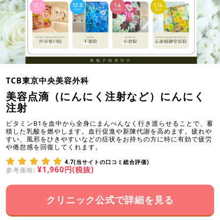
TCB東京中央美容外科
美容点滴（にんにく注射など）にんにく
注射
ビタミンB1を血中から全身にまんべんなく行き渡らせることで、蓄
積した乳酸を燃やします。血行促進や新陳代謝を高めます。疲れや
すい、風邪をひきやすいなどの症状をお持ちの方に特に有効で疲労
や倦怠感を回復してくれます。
4.7(当サイトの口コミ総合評価)
¥1,960円(税抜)
参考価格:
クリニック公式で詳細を見る