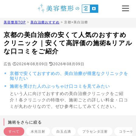
美容整形TOP
>
美白治療おすすめ
> 京都×美白治療
京都の美白治療の安くて人気のおすすめ
クリニック｜安くて高評価の施術&リアル
な口コミをご紹介
広告
2026年08月09日
2026年08月09日
京都で安くておすすめの、美白治療が得意なクリニックを
知りたい
施術を受けた人のぶっちゃけ口コミを見てみたい
という人に向けておすすめの美白治療クリニックをご紹
介！各クリニックの特徴や、施術ごとの詳しい料金・口コ
ミが丸わかりなので、ぜひ参考にしてみてください。
施術をさらに絞る
すべて
水光注射
白玉点滴
プラセンタ注射
コラーゲ