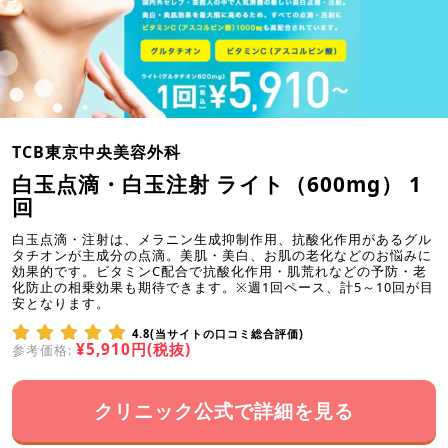
TCB東京中央美容外科
白玉点滴・白玉注射 ライト（600mg） 1
回
白玉点滴・注射は、メラニン生成抑制作用、抗酸化作用があるグル
タチオンが主成分の点滴。美肌・美白、お肌の老化などのお悩みに
効果的です。ビタミンC配合で抗酸化作用・肌荒れなどの予防・老
化防止の相乗効果も期待できます。※週1回ペース、計5～10回が目
安となります。
4.8(当サイトの口コミ総合評価)
¥5,910円(税抜)
参考価格:
クリニック公式で詳細を見る