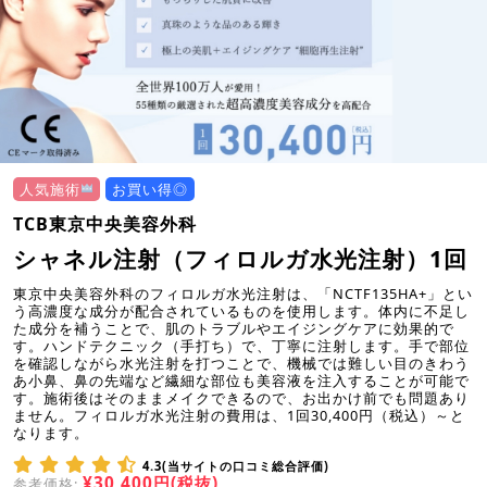
人気施術
お買い得◎
TCB東京中央美容外科
シャネル注射（フィロルガ水光注射）1回
東京中央美容外科のフィロルガ水光注射は、「NCTF135HA+」とい
う高濃度な成分が配合されているものを使用します。体内に不足し
た成分を補うことで、肌のトラブルやエイジングケアに効果的で
す。ハンドテクニック（手打ち）で、丁寧に注射します。手で部位
を確認しながら水光注射を打つことで、機械では難しい目のきわう
あ小鼻、鼻の先端など繊細な部位も美容液を注入することが可能で
す。施術後はそのままメイクできるので、お出かけ前でも問題あり
ません。フィロルガ水光注射の費用は、1回30,400円（税込）～と
なります。
4.3(当サイトの口コミ総合評価)
¥30,400円(税抜)
参考価格: