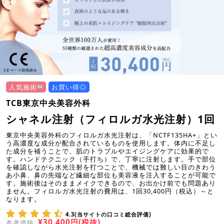
人気施術
お買い得◎
TCB東京中央美容外科
シャネル注射（フィロルガ水光注射）1回
東京中央美容外科のフィロルガ水光注射は、「NCTF135HA+」とい
う高濃度な成分が配合されているものを使用します。体内に不足し
た成分を補うことで、肌のトラブルやエイジングケアに効果的で
す。ハンドテクニック（手打ち）で、丁寧に注射します。手で部位
を確認しながら水光注射を打つことで、機械では難しい目のきわう
あ小鼻、鼻の先端など繊細な部位も美容液を注入することが可能で
す。施術後はそのままメイクできるので、お出かけ前でも問題あり
ません。フィロルガ水光注射の費用は、1回30,400円（税込）～と
なります。
4.3(当サイトの口コミ総合評価)
¥30,400円(税抜)
参考価格: