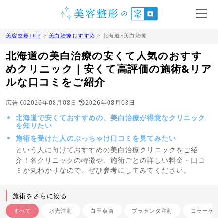
美容整形TOP
>
美白治療おすすめ
> 北海道×美白治療
北海道の美白治療の安くて人気のおすす
めクリニック｜安くて高評価の施術&リア
ルな口コミをご紹介
広告
2026年08月08日
2026年08月08日
北海道で安くておすすめの、美白治療が得意なクリニック
を知りたい
施術を受けた人のぶっちゃけ口コミを見てみたい
という人に向けておすすめの美白治療クリニックをご紹
介！各クリニックの特徴や、施術ごとの詳しい料金・口コ
ミが丸わかりなので、ぜひ参考にしてみてください。
施術をさらに絞る
すべて
水光注射
白玉点滴
プラセンタ注射
コラーゲ