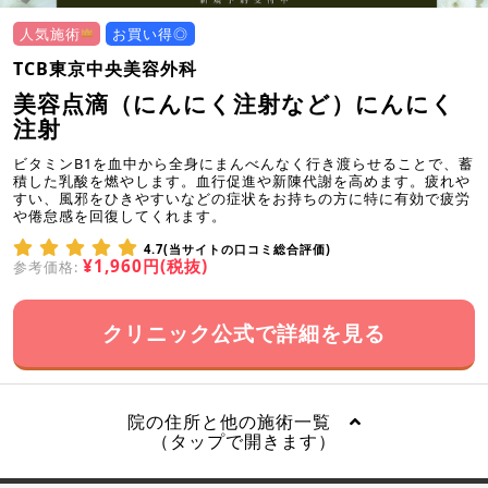
人気施術
お買い得◎
TCB東京中央美容外科
美容点滴（にんにく注射など）にんにく
注射
ビタミンB1を血中から全身にまんべんなく行き渡らせることで、蓄
積した乳酸を燃やします。血行促進や新陳代謝を高めます。疲れや
すい、風邪をひきやすいなどの症状をお持ちの方に特に有効で疲労
や倦怠感を回復してくれます。
4.7(当サイトの口コミ総合評価)
¥1,960円(税抜)
参考価格:
クリニック公式で詳細を見る
院の住所と他の施術一覧
（タップで開きます）