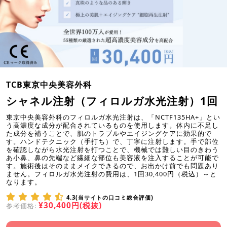
TCB東京中央美容外科
シャネル注射（フィロルガ水光注射）1回
東京中央美容外科のフィロルガ水光注射は、「NCTF135HA+」とい
う高濃度な成分が配合されているものを使用します。体内に不足し
た成分を補うことで、肌のトラブルやエイジングケアに効果的で
す。ハンドテクニック（手打ち）で、丁寧に注射します。手で部位
を確認しながら水光注射を打つことで、機械では難しい目のきわう
あ小鼻、鼻の先端など繊細な部位も美容液を注入することが可能で
す。施術後はそのままメイクできるので、お出かけ前でも問題あり
ません。フィロルガ水光注射の費用は、1回30,400円（税込）～と
なります。
4.3(当サイトの口コミ総合評価)
¥30,400円(税抜)
参考価格: