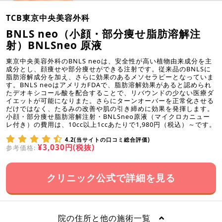
TCB東京中央美容外科
BNLS neo（小顔・部分痩せ脂肪溶解注
射）BNLSneo 原液
東京中央美容外科のBNLS neoは、安全性が高い植物由来成分を主
成分とし、顔痩せや部分痩せができる注射です。従来品のBNLSに
脂肪溶解成分を加え、さらに効果のあるメソセラピーとなっていま
す。BNLS neoはアメリカFDAで、脂肪溶解効果があると認められ
たデオキシコール酸を配合することで、リバウンドの少ない医療ダ
イエットが可能になりまた。さらにターンオーバーを正常化させる
だけではなく、たるみの改善や肌の引き締めに効果を発揮します。
小顔・部分痩せ脂肪溶解注射・BNLSneo原液（マイクロカニュー
レ付き）の費用は、10cc以上1ccあたりで1,980円（税込）～です。
4.2(当サイトの口コミ総合評価)
¥3,030円(税抜)
参考価格:
クリニック公式で詳細を見る
院の住所と他の施術一覧