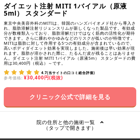
ダイエット注射 MITI 1バイアル（原液
5ml） スタンダード
東京中央美容外科のMITIは、韓国のハンズバイオメド社から導入さ
れ、脂肪溶解注射リジェンスリムが新しくなった製品です。有効成
分が数種類入っており、脂肪溶解だけではなく筋肉の活性化が期待
できます。さらに腫れやかゆみなどのリスクが低いのが特徴です。
MITIは脂肪に対して作用する5つの有効成分が含まれているので、
高いボディダイエット効果を実現しました。施術後は早い効果が現
れます。脂肪が溶かされた際に、たるんだ皮が残ることはありませ
ん。ダイエット注射 MITI 1バイアル（原液5m） スタンダードの費
用は30,400円（税込）～です。
4.7(当サイトの口コミ総合評価)
¥30,400円(税抜)
参考価格:
クリニック公式で詳細を見る
院の住所と他の施術一覧
（タップで開きます）