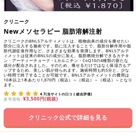
クリニーク
Newメソセラピー 脂肪溶解注射
クリニークのBNLSアルティメットは、植物由来の成分を痩せたい
部分に注入する施術です。肌に注入することで、脂肪分解作用や脂
肪代謝促進作用など、さまざまな効果を発揮します。BNLSアルテ
ィメットは従来のBNLSの成分に加え、脂肪燃焼分解できるカテキ
ン・アーティーチョーク・Lカルニチン・CoQ10の4種類の新たな
成分が配合されました。そのため、痩せるだけではなく保湿力もア
ップするため、美しい肌が得られます。施術時間も約5分と、少な
い時間で終了することが可能です。BNLSアルティメットの費用は
10本以上1本あたり1,870円（税込）～（税込）～（税込）～となり
ます。
4.7(当サイトの口コミ総合評価)
¥3,500円(税抜)
参考価格:
クリニック公式で詳細を見る