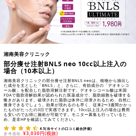
湘南美容クリニック
部分痩せ注射BNLS neo 10cc以上注入の
場合（10本以上）
湘南美容クリニックの部分痩せ注射BNLS neoは、植物から抽出し
た成分を主とした「BNLS」と、さらに、有効成分の「デオキシコ
ール酸」を配合した脂肪溶解注射です。デオキシコール酸は米国
FDAで脂肪溶解効果が認められた医薬成分で、脂肪細胞を破壊する
働きがあります。破壊された脂肪は体外に排泄されるため、自然に
痩身できるでしょう。効果が現れるのも早く、従来2〜3週間かかっ
たものがたったの3日で実感できます。10cc以上注入の場合は費用
も安いのでお得に施術が可能です。モニター募集も行っているた
め、是非HPを確認してみてください。
4.5(当サイトの口コミ総合評価)
¥3,030円(税抜)
参考価格: