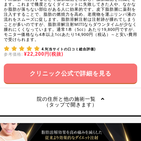
ます。これまで幾度となくダイエットに失敗してきた人や、なかな
か脂肪が落ちない部位がある人に効果的です。皮下脂肪層に薬剤を
注入すすることで、脂肪の燃焼力を高め、老廃物を運ぶリンパ液の
流れをスムーズに促します。脂肪溶解注射は注射跡が腫れてしまう
ことが多いのですが、脂肪溶解注射MITIならダウンタイムが少なく
腫れにくくなっています。通常1本（5cc）あたり19,800円ですが、
モニター価格なら4本以上1ccあたり14,900円（税込）～と安い費用
で受けられます。
4.9(当サイトの口コミ総合評価)
¥22,200円(税抜)
参考価格:
クリニック公式で詳細を見る
院の住所と他の施術一覧
（タップで開きます）