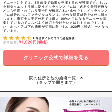
イエット注射では、3日前後で効果を発揮するのが可能です。1day
小顔ダイエット注射に使うメソラインスリムは、内科や外科医療な
どにも使用されており安全性が確率された成分です。メソラインス
リム成分のホスファチジルコリンは、余分な脂質成分を体外に排出
します。東京中央美容外科では最大100%オフになるモニターを募
集しているのでコスパよく施術を受けたい方はおすすめです。ま
た、ホホ・アゴ下の施術が初回に限り1cc1,020円（税込）〜となっ
ています。
4.2(当サイトの口コミ総合評価)
¥1,020円(税抜)
参考価格:
クリニック公式で詳細を見る
院の住所と他の施術一覧
（タップで開きます）