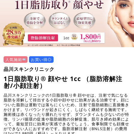
人気施術
お買い得◎
品川スキンクリニック
1日脂肪取り® 顔やせ 1cc （脂肪溶解注
射/小顔注射）
品川スキンクリニックの1日脂肪取り® 顔やせは、注射で気になる
脂肪を溶解して排出する小顔や顔やせに効果がある治療です。顔に
ついた脂肪は運動では落ちにくいため、注射で脂肪細胞に直接働き
かけます。リバウンドが起きにくく、しばらく継続する施術です。
施術後は赤くなったり腫れたりせず、ダウンタイムも少ないのが特
徴。リンパ循環の促進や脂肪細胞の分解促進、肌引き締め効果によ
って、最短翌日に効果が実感できるでしょう。食事制限でも顔痩せ
ができない人におすすめです。脂肪溶解注射（BNLS注射）の費用
は1ccで1,980円（税込）～となります。