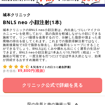
城本クリニック
BNLS neo 小顔注射(1本)
城本クリニックのBNLS neo小顔注射は、内出血しづらいマイクロ
カニューレを使用しており、肌の負担を軽減しながら小顔にできる
施術です。リンパ循環を改善するので、分解した脂肪や溜まった老
廃物の排出を促してくれます。これまでの脂肪溶解注射ではなく、
施術後最短で3日で脂肪を除去し、顔の輪郭をシャープにすること
ができるでしょう。BNLSはむくみや腫れも出にくく通常の生活が
できます。BNLS neo小顔注射は1本あたり10,780円（税込）～で
施術が可能です。一度注射を打つだけでほぼ半永久的となり、効果
が持続するおすすめ施術です。
4.5(当サイトの口コミ総合評価)
¥9,800円(税抜)
参考価格:
クリニック公式で詳細を見る
院の住所と他の施術一覧