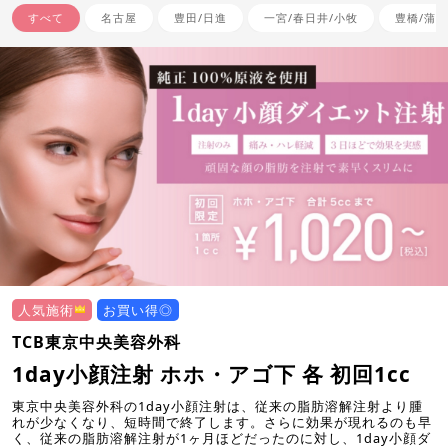
すべて
名古屋
豊田/日進
一宮/春日井/小牧
豊橋/蒲郡
人気施術
お買い得◎
TCB東京中央美容外科
1day小顔注射 ホホ・アゴ下 各 初回1cc
東京中央美容外科の1day小顔注射は、従来の脂肪溶解注射より腫
れが少なくなり、短時間で終了します。さらに効果が現れるのも早
く、従来の脂肪溶解注射が1ヶ月ほどだったのに対し、1day小顔ダ