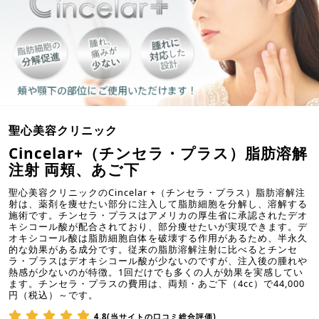
聖心美容クリニック
Cincelar+（チンセラ・プラス）脂肪溶解
注射 両頬、あご下
聖心美容クリニックのCincelar +（チンセラ・プラス）脂肪溶解注
射は、薬剤を痩せたい部分に注入して脂肪細胞を分解し、溶解する
施術です。チンセラ・プラスはアメリカの厚生省に承認されたデオ
キシコール酸が配合されており、部分痩せたいが実現できます。デ
オキシコール酸は脂肪細胞自体を破壊する作用があるため、半永久
的な効果がある成分です。従来の脂肪溶解注射に比べるとチンセ
ラ・プラスはデオキシコール酸が少ないのですが、注入後の腫れや
熱感が少ないのが特徴。1回だけでも多くの人が効果を実感してい
ます。チンセラ・プラスの費用は、両頬・あご下（4cc）で44,000
円（税込）～です。
4.8(当サイトの口コミ総合評価)