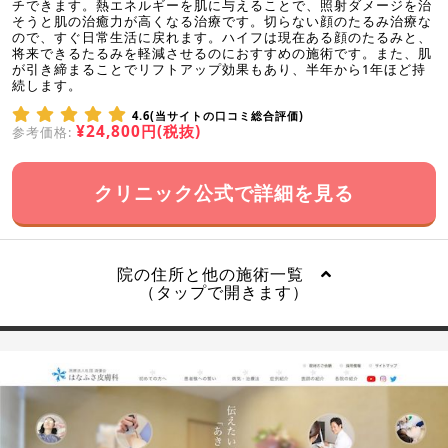
チできます。熱エネルギーを肌に与えることで、照射ダメージを治
そうと肌の治癒力が高くなる治療です。切らない顔のたるみ治療な
ので、すぐ日常生活に戻れます。ハイフは現在ある顔のたるみと、
将来できるたるみを軽減させるのにおすすめの施術です。また、肌
が引き締まることでリフトアップ効果もあり、半年から1年ほど持
続します。
4.6(当サイトの口コミ総合評価)
¥24,800円(税抜)
参考価格:
クリニック公式で詳細を見る
院の住所と他の施術一覧
（タップで開きます）