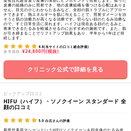
度焦点式超音波で皮膚の深部にピンポイントで照射します。狙った
皮膚の組織のみに照射でき、他の皮膚組織を傷つける心配はありま
せん。目元の小じわからたるみなど、全顔の肌トラブルにアプロー
チできます。熱エネルギーを肌に与えることで、照射ダメージを治
そうと肌の治癒力が高くなる治療です。切らない顔のたるみ治療な
ので、すぐ日常生活に戻れます。ハイフは現在ある顔のたるみと、
将来できるたるみを軽減させるのにおすすめの施術です。また、肌
が引き締まることでリフトアップ効果もあり、半年から1年ほど持
続します。
4.6(当サイトの口コミ総合評価)
¥24,800円(税抜)
参考価格:
クリニック公式で詳細を見る
ピックアップ口コミ
HIFU（ハイフ）・ソノクイーン スタンダード 全
顔の口コミ
5.0
白石さんの評価
新世代美容マシーンというHIFUソノクイーンを顔全体のたるみ改