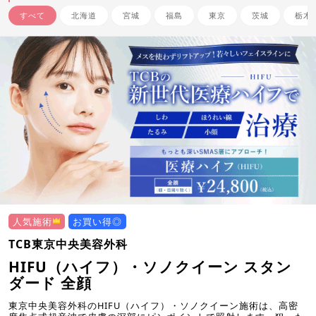
すべて
北海道
宮城
福島
東京
茨城
栃木
人気施術
お買い得◎
TCB東京中央美容外科
HIFU（ハイフ）・ソノクイーン スタン
ダード 全顔
東京中央美容外科のHIFU（ハイフ）・ソノクイーン施術は、高密