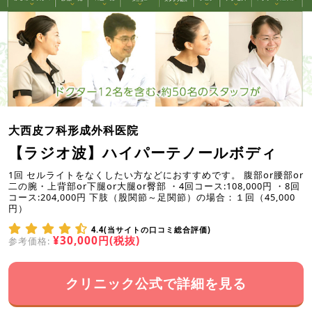
大西皮フ科形成外科医院
【ラジオ波】ハイパーテノールボディ
1回 セルライトをなくしたい方などにおすすめです。 腹部or腰部or
二の腕・上背部or下腿or大腿or臀部 ・4回コース:108,000円 ・8回
コース:204,000円 下肢（股関節～足関節）の場合：１回（45,000
円）
4.4(当サイトの口コミ総合評価)
¥30,000円(税抜)
参考価格:
クリニック公式で詳細を見る