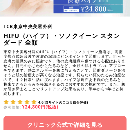
TCB東京中央美容外科
HIFU（ハイフ）・ソノクイーン スタン
ダード 全顔
東京中央美容外科のHIFU（ハイフ）・ソノクイーン施術は、高密
度焦点式超音波で皮膚の深部にピンポイントで照射します。狙った
皮膚の組織のみに照射でき、他の皮膚組織を傷つける心配はありま
せん。目元の小じわからたるみなど、全顔の肌トラブルにアプロー
チできます。熱エネルギーを肌に与えることで、照射ダメージを治
そうと肌の治癒力が高くなる治療です。切らない顔のたるみ治療な
ので、すぐ日常生活に戻れます。ハイフは現在ある顔のたるみと、
将来できるたるみを軽減させるのにおすすめの施術です。また、肌
が引き締まることでリフトアップ効果もあり、半年から1年ほど持
続します。
4.6(当サイトの口コミ総合評価)
¥24,800円(税抜)
参考価格:
クリニック公式で詳細を見る