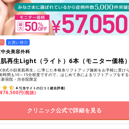
お買い得◎
京中央美容外科
肌再生Light（ライト）6本（モニター価格
TCB式小顔美肌再生」に準じた本格糸リフトアップ施術をお手軽に受け
施術時間も10～15分程度ですので、はじめて糸によるリフトアップをす
※新宿院・渋谷院限定
4.1(当サイトの口コミ総合評価)
¥76,500円(税抜)
クリニック公式で詳細を見る