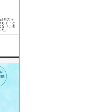
を品川スキ
はちょっと
になり、ダ
した。