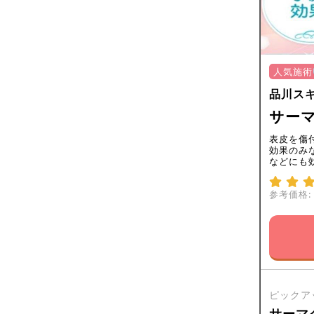
人気施術
品川ス
サーマ
表皮を傷
効果のみ
などにも
参考価格:
ピックア
サーマク