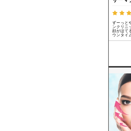
ずーっと
ンクリニ
顔がほて
ウンタイ