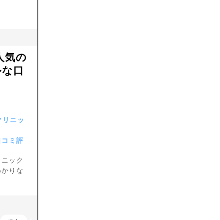
人気の
ルな口
クリニッ
口コミ評
リニック
わかりな