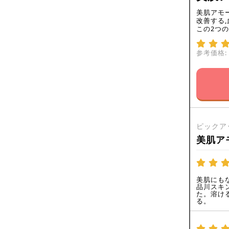
美肌アモ
改善する
この2つ
参考価格:
ピックア
美肌ア
美肌にも
品川スキ
た。溶け
る。