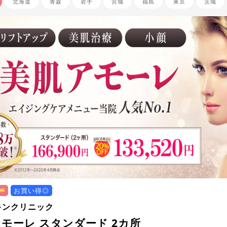
北海道
青森
岩手
宮城
福島
東京
茨城
お買い得◎
キンクリニック
モーレ スタンダード 2カ所