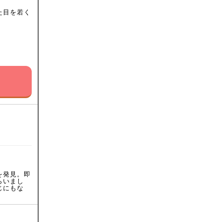
た目を若く
を発見。即
らいまし
じにもな