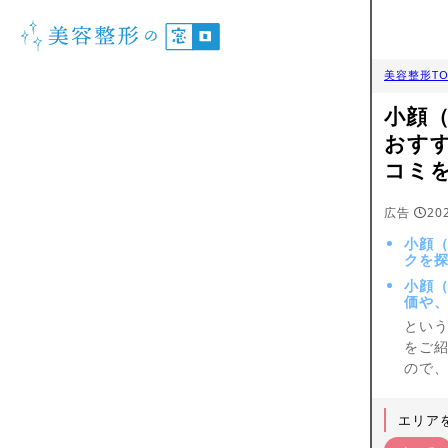
美容整形TO
小顔
おす
コミ
広告
20
小顔（
クを
小顔
価や
とい
をご
ので
エリア