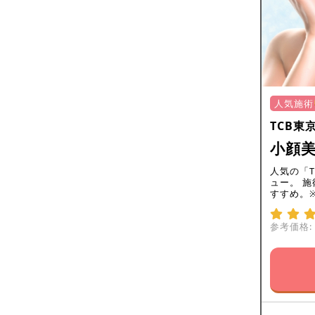
人気施術
TCB東
小顔美
人気の「
ュー。 
すすめ。
参考価格: