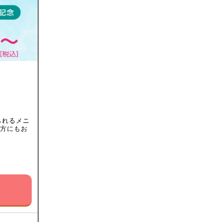
）
られるメニ
る方にもお