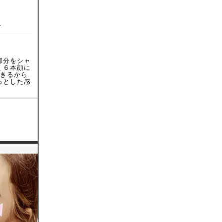
ミ
部分をシャ
く６本顔に
できるから
っとした感