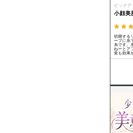
ピックア
小顔美
切開する
ープに糸
糸です。
ねーとア
覚も効果