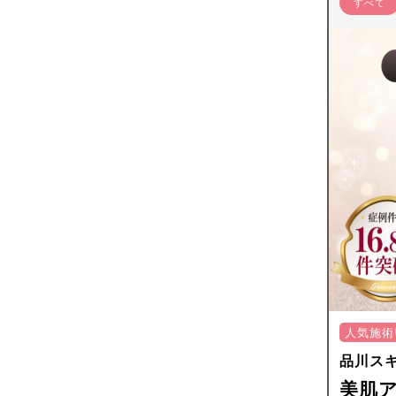
すべて
人気施術
品川ス
美肌ア