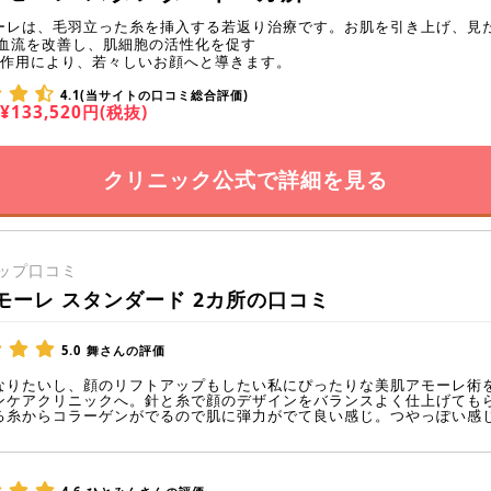
ーレは、毛羽立った糸を挿入する若返り治療です。お肌を引き上げ、見
,血流を改善し、肌細胞の活性化を促す
の作用により、若々しいお顔へと導きます。
4.1(当サイトの口コミ総合評価)
¥133,520円(税抜)
クリニック公式で詳細を見る
ップ口コミ
モーレ スタンダード 2カ所の口コミ
5.0
舞さんの評価
なりたいし、顔のリフトアップもしたい私にぴったりな美肌アモーレ術
ンケアクリニックへ。針と糸で顔のデザインをバランスよく仕上げても
る糸からコラーゲンがでるので肌に弾力がでて良い感じ。つやっぽい感