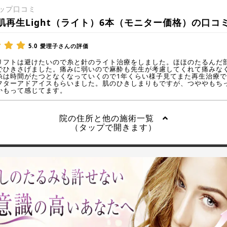
ップ口コミ
肌再生Light（ライト）6本（モニター価格）の口コ
5.0
愛理子さんの評価
リフトは避けたいので糸と針のライト治療をしました。ほほのたるんだ
でひきさげました。痛みに弱いので麻酔も先生が考慮してくれて痛みな
糸は時間がたつとなくなっていくので1年くらい様子見てまた再生治療
フターアドアイスもらいました。肌のひきしまりもですが、つややもち
かもって感じてます。
院の住所と他の施術一覧
（タップで開きます）