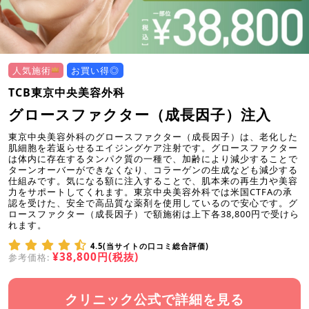
人気施術
お買い得◎
TCB東京中央美容外科
グロースファクター（成長因子）注入
東京中央美容外科のグロースファクター（成長因子）は、老化した
肌細胞を若返らせるエイジングケア注射です。グロースファクター
は体内に存在するタンパク質の一種で、加齢により減少することで
ターンオーバーができなくなり、コラーゲンの生成なども減少する
仕組みです。気になる額に注入することで、肌本来の再生力や美容
力をサポートしてくれます。東京中央美容外科では米国CTFAの承
認を受けた、安全で高品質な薬剤を使用しているので安心です。グ
ロースファクター（成長因子）で額施術は上下各38,800円で受けら
れます。
4.5(当サイトの口コミ総合評価)
¥38,800円(税抜)
参考価格:
クリニック公式で詳細を見る