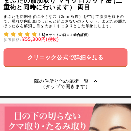
まぶたの脂肪取り マイクロカット法 (二
重術と同時に行います） 両目
まぶたを切開せずに小さな穴（2mm程度）を空けて脂肪を取るの
で、腫れや内出血はほとんど起こさないのメリット。まぶたの腫れ
ぼったさを解消し目を大きくすっきりとした印象にします。
4.8(当サイトの口コミ総合評価)
¥55,300円(税抜)
参考価格:
クリニック公式で詳細を見る
院の住所と他の施術一覧
（タップで開きます）