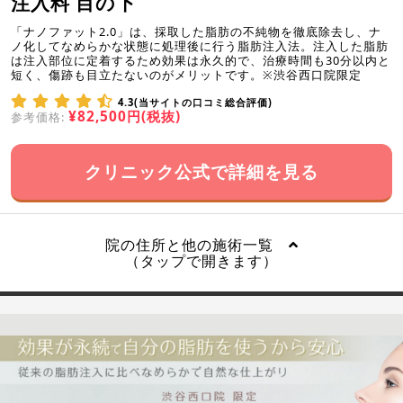
注入料 目の下
「ナノファット2.0」は、採取した脂肪の不純物を徹底除去し、ナ
ノ化してなめらかな状態に処理後に行う脂肪注入法。注入した脂肪
は注入部位に定着するため効果は永久的で、治療時間も30分以内と
短く、傷跡も目立たないのがメリットです。※渋谷西口院限定
4.3(当サイトの口コミ総合評価)
¥82,500円(税抜)
参考価格:
クリニック公式で詳細を見る
院の住所と他の施術一覧
（タップで開きます）