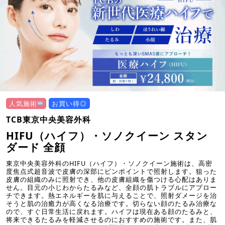
人気施術
お買い得◎
TCB東京中央美容外科
HIFU（ハイフ）・ソノクイーン スタン
ダード 全顔
東京中央美容外科のHIFU（ハイフ）・ソノクイーン施術は、高密
度焦点式超音波で皮膚の深部にピンポイントで照射します。狙った
皮膚の組織のみに照射でき、他の皮膚組織を傷つける心配はありま
せん。目元の小じわからたるみなど、全顔の肌トラブルにアプロー
チできます。熱エネルギーを肌に与えることで、照射ダメージを治
そうと肌の治癒力が高くなる治療です。切らない顔のたるみ治療な
ので、すぐ日常生活に戻れます。ハイフは現在ある顔のたるみと、
将来できるたるみを軽減させるのにおすすめの施術です。また、肌