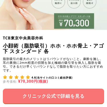
TCB東京中央美容外科
小顔術（脂肪吸引）ホホ・ホホ骨上・アゴ
下 スタンダード 各
脂肪吸引の最大のメリットはリバウンドがないこと。麻酔を施し、
耳の裏側に2mm程度の切開を加え極細の吸引管を挿入し脂肪を吸
引。できるだけ早くリバウンドなしで脂肪を取りたい方におすすめ
です。
4.6(当サイトの口コミ総合評価)
¥70,300円(税抜)
参考価格:
クリニック公式で詳細を見る