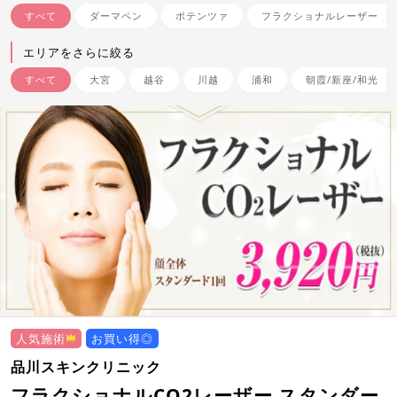
すべて
ダーマペン
ポテンツァ
フラクショナルレーザー
エリアをさらに絞る
すべて
大宮
越谷
川越
浦和
朝霞/新座/和光
人気施術
お買い得◎
品川スキンクリニック
フラクショナルCO2レーザー スタンダー