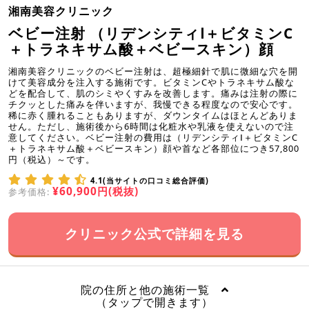
湘南美容クリニック
ベビー注射 （リデンシティⅠ＋ビタミンC
＋トラネキサム酸＋ベビースキン）顔
湘南美容クリニックのベビー注射は、超極細針で肌に微細な穴を開
けて美容成分を注入する施術です。ビタミンCやトラネキサム酸な
どを配合して、肌のシミやくすみを改善します。痛みは注射の際に
チクッとした痛みを伴いますが、我慢できる程度なので安心です。
稀に赤く腫れることもありますが、ダウンタイムはほとんどありま
せん。ただし、施術後から6時間は化粧水や乳液を使えないので注
意してください。ベビー注射の費用は（リデンシティⅠ＋ビタミンC
＋トラネキサム酸＋ベビースキン）顔や首など各部位につき57,800
円（税込）～です。
4.1(当サイトの口コミ総合評価)
¥60,900円(税抜)
参考価格:
クリニック公式で詳細を見る
院の住所と他の施術一覧
（タップで開きます）