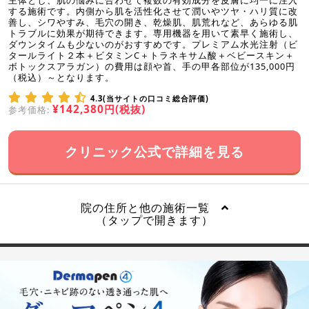
する施術です。内側から肌を活性化させて潤いやツヤ・ハリ質に改
善し、シワやすみ、毛穴の開き、乾燥肌、肌荒れなど、あらゆる肌
トラブルに効果が期待できます。専用機器を用いて素早く施術し、
ダウンタイムも少ないのがおすすめです。プレミアム水光注射（ビ
タールライト２本＋ビタミンC＋トラネキサム酸＋ベビースキン＋
ボトックスアラガン）の費用は顔や首、手の甲各部位が135,000円
（税込）～となります。
4.3(当サイトの口コミ総合評価)
¥142,380円(税抜)
参考価格:
クリニック公式で詳細を見る
院の住所と他の施術一覧
（タップで開きます）