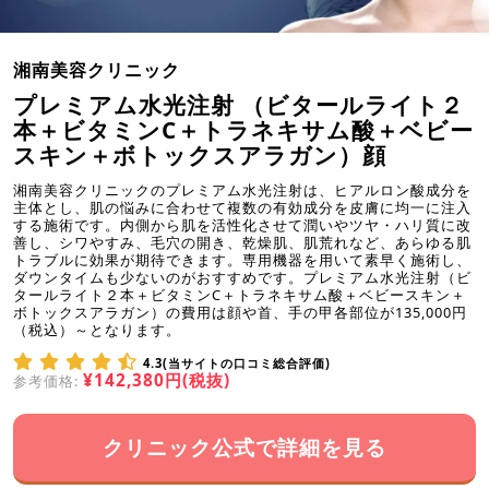
湘南美容クリニック
プレミアム水光注射 （ビタールライト２
本＋ビタミンC＋トラネキサム酸＋ベビー
スキン＋ボトックスアラガン）顔
湘南美容クリニックのプレミアム水光注射は、ヒアルロン酸成分を
主体とし、肌の悩みに合わせて複数の有効成分を皮膚に均一に注入
する施術です。内側から肌を活性化させて潤いやツヤ・ハリ質に改
善し、シワやすみ、毛穴の開き、乾燥肌、肌荒れなど、あらゆる肌
トラブルに効果が期待できます。専用機器を用いて素早く施術し、
ダウンタイムも少ないのがおすすめです。プレミアム水光注射（ビ
タールライト２本＋ビタミンC＋トラネキサム酸＋ベビースキン＋
ボトックスアラガン）の費用は顔や首、手の甲各部位が135,000円
（税込）～となります。
4.3(当サイトの口コミ総合評価)
¥142,380円(税抜)
参考価格:
クリニック公式で詳細を見る