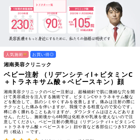
人気施術
お買い得◎
湘南美容クリニック
ベビー注射 （リデンシティⅠ＋ビタミンC
＋トラネキサム酸＋ベビースキン）顔
湘南美容クリニックのベビー注射は、超極細針で肌に微細な穴を開
けて美容成分を注入する施術です。ビタミンCやトラネキサム酸な
どを配合して、肌のシミやくすみを改善します。痛みは注射の際に
チクッとした痛みを伴いますが、我慢できる程度なので安心です。
稀に赤く腫れることもありますが、ダウンタイムはほとんどありま
せん。ただし、施術後から6時間は化粧水や乳液を使えないので注
意してください。ベビー注射の費用は（リデンシティⅠ＋ビタミンC
＋トラネキサム酸＋ベビースキン）顔や首など各部位につき57,800
円（税込）～です。