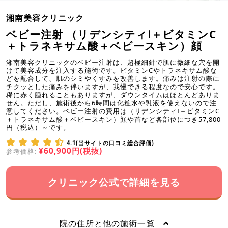
湘南美容クリニック
ベビー注射 （リデンシティⅠ＋ビタミンC
＋トラネキサム酸＋ベビースキン）顔
湘南美容クリニックのベビー注射は、超極細針で肌に微細な穴を開
けて美容成分を注入する施術です。ビタミンCやトラネキサム酸な
どを配合して、肌のシミやくすみを改善します。痛みは注射の際に
チクッとした痛みを伴いますが、我慢できる程度なので安心です。
稀に赤く腫れることもありますが、ダウンタイムはほとんどありま
せん。ただし、施術後から6時間は化粧水や乳液を使えないので注
意してください。ベビー注射の費用は（リデンシティⅠ＋ビタミンC
＋トラネキサム酸＋ベビースキン）顔や首など各部位につき57,800
円（税込）～です。
4.1(当サイトの口コミ総合評価)
¥60,900円(税抜)
参考価格:
クリニック公式で詳細を見る
院の住所と他の施術一覧