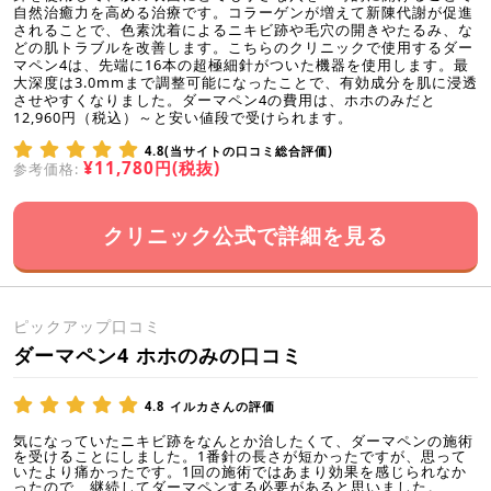
自然治癒力を高める治療です。コラーゲンが増えて新陳代謝が促進
されることで、色素沈着によるニキビ跡や毛穴の開きやたるみ、な
どの肌トラブルを改善します。こちらのクリニックで使用するダー
マペン4は、先端に16本の超極細針がついた機器を使用します。最
大深度は3.0mmまで調整可能になったことで、有効成分を肌に浸透
させやすくなりました。ダーマペン4の費用は、ホホのみだと
12,960円（税込）～と安い値段で受けられます。
4.8(当サイトの口コミ総合評価)
¥11,780円(税抜)
参考価格:
クリニック公式で詳細を見る
ピックアップ口コミ
ダーマペン4 ホホのみの口コミ
4.8
イルカさんの評価
気になっていたニキビ跡をなんとか治したくて、ダーマペンの施術
を受けることにしました。1番針の長さが短かったですが、思って
いたより痛かったです。1回の施術ではあまり効果を感じられなか
ったので、継続してダーマペンする必要があると思いました。