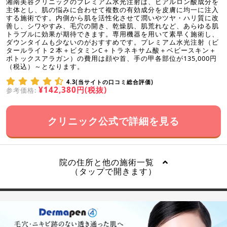
湘南美容クリニックのプレミアム水光注射は、ヒアルロン酸成分を
主体とし、肌の悩みに合わせて複数の有効成分を皮膚に均一に注入
する施術です。内側から肌を活性化させて潤いやツヤ・ハリ質に改
善し、シワやすみ、毛穴の開き、乾燥肌、肌荒れなど、あらゆる肌
トラブルに効果が期待できます。専用機器を用いて素早く施術し、
ダウンタイムも少ないのがおすすめです。プレミアム水光注射（ビ
タールライト２本＋ビタミンC＋トラネキサム酸＋ベビースキン＋
ボトックスアラガン）の費用は顔や首、手の甲各部位が135,000円
（税込）～となります。
4.3(当サイトの口コミ総合評価)
¥142,380円(税抜)
参考価格:
クリニック公式で詳細を見る
院の住所と他の施術一覧
（タップで開きます）