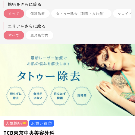
施術をさらに絞る
すべて
傷跡治療
タトゥー除去（刺青・入れ墨）
ケロイド
エリアをさらに絞る
すべて
鹿児島市内
人気施術
お買い得◎
TCB東京中央美容外科