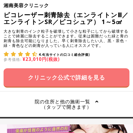
湘南美容クリニック
ピコレーザー刺青除去（エンライトンⅢ／
エンライトンSR／ピコシュア） 1～5㎠
大きな刺青のインク粒子を破壊して小さな粒子にしてから破壊する
ことで綺麗に除去することができます。従来は困難だった緑と青の
刺青も除去可能になりました。早く刺青除去したい人、黒・茶色・
緑・青色などの刺青が入っている人にオススメです。
4.4(当サイトの口コミ総合評価)
¥23,010円(税抜)
参考価格:
クリニック公式で詳細を見る
院の住所と他の施術一覧
（タップで開きます）