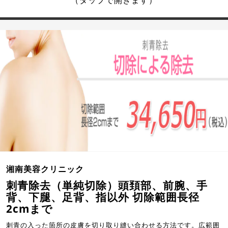
（タップで開きます）
湘南美容クリニック
刺青除去（単純切除）頭頚部、前腕、手
背、下腿、足背、指以外 切除範囲長径
2cmまで
刺青の入った箇所の皮膚を切り取り縫い合わせる方法です。広範囲