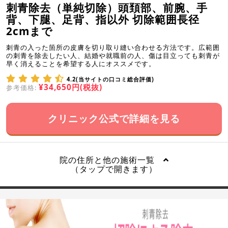
刺青除去（単純切除）頭頚部、前腕、手
背、下腿、足背、指以外 切除範囲長径
2cmまで
刺青の入った箇所の皮膚を切り取り縫い合わせる方法です。広範囲
の刺青を除去したい人、結婚や就職前の人、傷は目立っても刺青が
早く消えることを希望する人にオススメです。
4.2(当サイトの口コミ総合評価)
¥34,650円(税抜)
参考価格:
クリニック公式で詳細を見る
院の住所と他の施術一覧
（タップで開きます）