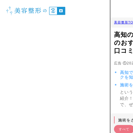
美容整形TO
高知
のお
口コ
広告
20
高知
クを
施術
とい
紹介
で、
施術を
すべて