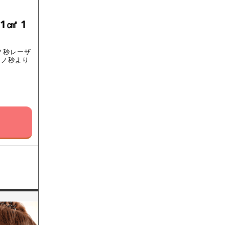
㎠ 1
ノ秒レーザ
ナノ秒より