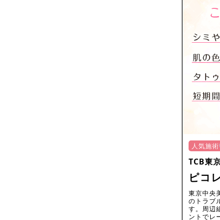
人気施術
TCB東
ピコレ
東京中央
のトラブ
す。周辺
ントでレ