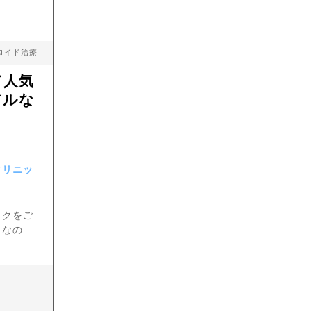
ロイド治療
て人気
アルな
クリニッ
ックをご
りなの