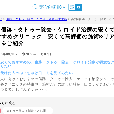
P
>
傷跡・タトゥー除去・ケロイド治療おすすめ
> 高知×傷跡・タトゥー除去・ケ
の傷跡・タトゥー除去・ケロイド治療の安く
すすめクリニック｜安くて高評価の施術&リ
ミをご紹介
26年08月07日
2026年08月07日
で安くておすすめの、傷跡・タトゥー除去・ケロイド治療が得意な
知りたい
を受けた人のぶっちゃけ口コミを見てみたい
う人に向けておすすめの傷跡・タトゥー除去・ケロイド治療クリニ
！各クリニックの特徴や、施術ごとの詳しい料金・口コミが丸わか
ぜひ参考にしてみてください。
さらに絞る
タトゥー除去（刺青・入れ墨）