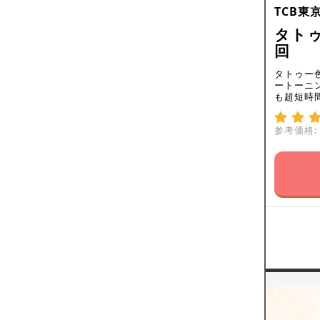
TCB東
タトゥ
回
タトゥー
ートーニン
も超短時
参考価格: