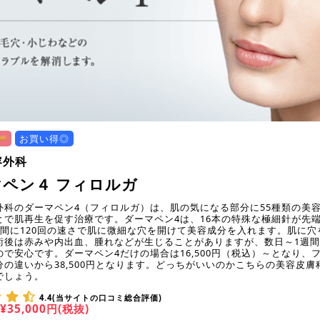
お買い得◎
容外科
マペン４ フィロルガ
外科のダーマペン4（フィロルガ）は、肌の気になる部分に55種類の美
とで肌再生を促す治療です。ダーマペン4は、16本の特殊な極細針が先
秒間に120回の速さで肌に微細な穴を開けて美容成分を入れます。肌に穴
術後は赤みや内出血、腫れなどが生じることがありますが、数日～1週
ので安心です。ダーマペン4だけの場合は16,500円（税込）～となり、
分の違いから38,500円となります。どっちがいいのかこちらの美容皮膚
でしょう。
4.4(当サイトの口コミ総合評価)
¥35,000円(税抜)