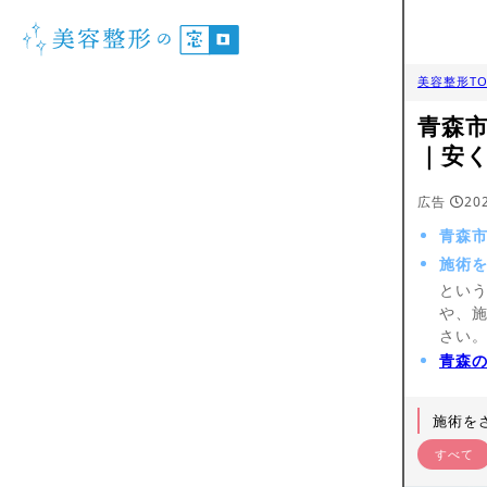
美容整形TO
青森
｜安
広告
20
青森
施術
とい
や、
さい
青森
施術を
すべて