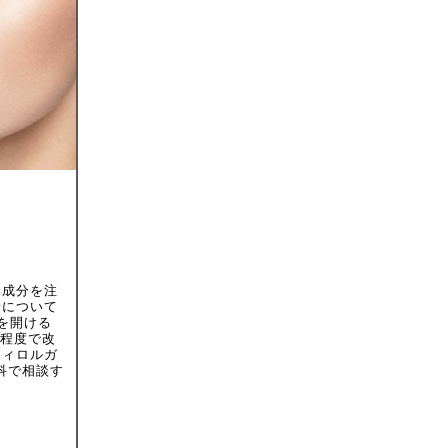
容成分を注
端について
を開ける
間程度で改
フィロルガ
科で相談す