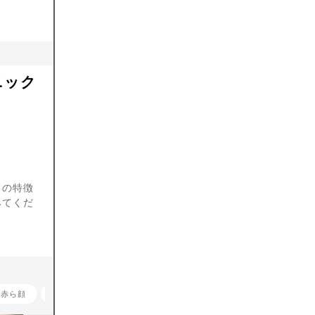
ニック
クの特徴
みてくだ
赤ら顔
肝斑
肌荒れ
フォトフェイシャル
ピコレーザー