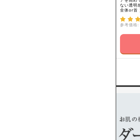
アを高め
ない透明
全体or首
参考価格: