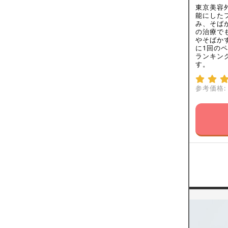
東京美容
能にした
み、そば
の治療で
やそばか
に1回の
ランキング
す。
参考価格: