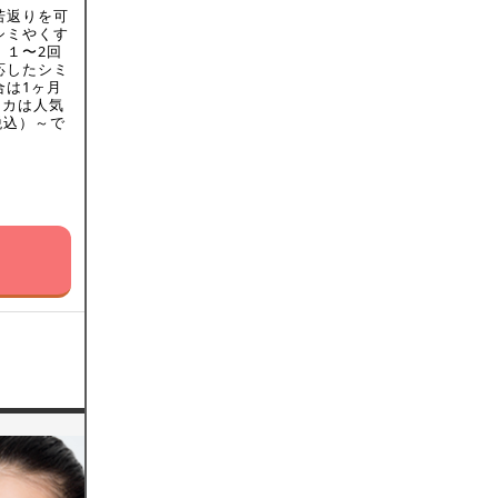
若返りを可
シミやくす
、１〜2回
応したシミ
合は1ヶ月
ッカは人気
税込）～で