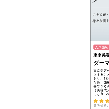
人気施術
東京美
ダー
東京美容
入するこ
おり、1
ため、施
善できる
は美容成
ると良い
参考価格: