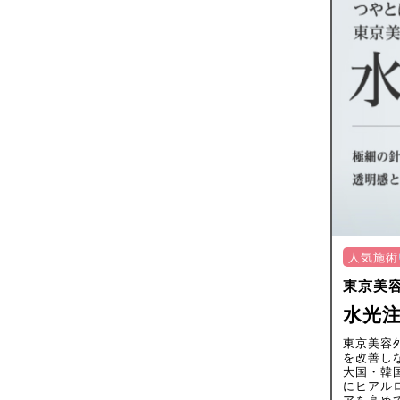
人気施術
東京美
水光注
東京美容
を改善し
大国・韓
にヒアル