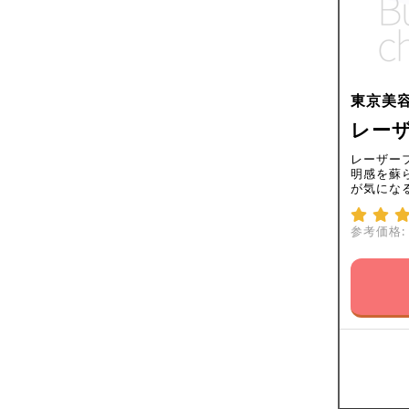
東京美
レーザ
レーザー
明感を蘇
が気にな
参考価格: