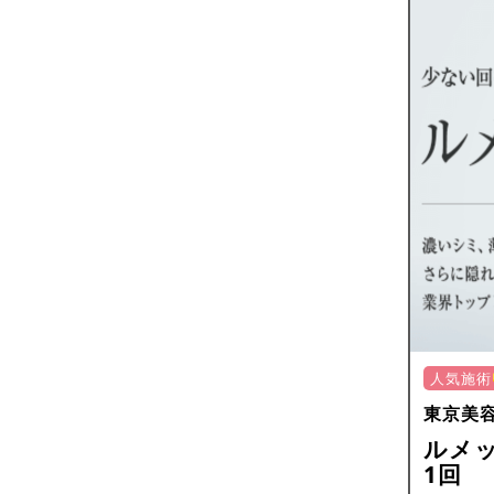
人気施術
東京美
ルメッ
1回