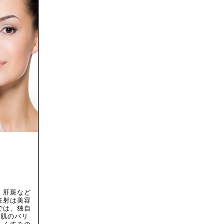
、肝斑など
注射は美容
では、独自
。肌のバリ