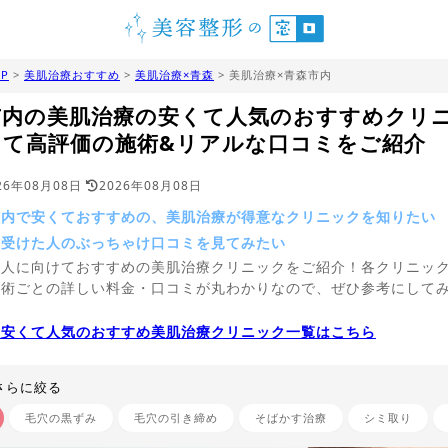
P
>
美肌治療おすすめ
>
美肌治療×青森
> 美肌治療×青森市内
市内の美肌治療の安くて人気のおすすめクリ
くて高評価の施術&リアルな口コミをご紹介
26年08月08日
2026年08月08日
市内で安くておすすめの、美肌治療が得意なクリニックを知りたい
を受けた人のぶっちゃけ口コミを見てみたい
う人に向けておすすめの美肌治療クリニックをご紹介！各クリニッ
施術ごとの詳しい料金・口コミが丸わかりなので、ぜひ参考にして
。
の安くて人気のおすすめ美肌治療クリニック一覧はこちら
さらに絞る
毛穴の黒ずみ
毛穴の引き締め
そばかす治療
シミ取り