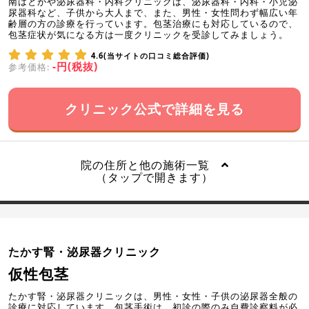
南はとがや泌尿器科・内科クリニックは、泌尿器科・内科・小児泌
尿器科など、子供から大人まで、また、男性・女性問わず幅広い年
齢層の方の診療を行っています。包茎治療にも対応しているので、
包茎症状が気になる方は一度クリニックを受診してみましょう。
4.6(当サイトの口コミ総合評価)
-円(税抜)
参考価格:
クリニック公式で詳細を見る
院の住所と他の施術一覧
（タップで開きます）
たかす腎・泌尿器クリニック
仮性包茎
たかす腎・泌尿器クリニックは、男性・女性・子供の泌尿器全般の
診療に対応しています。包茎手術は、初診の際のみ自費診察料が必