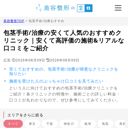
美容整形TOP
> 包茎手術/治療おすすめ
包茎手術/治療の安くて人気のおすすめク
リニック｜安くて高評価の施術&リアルな
口コミをご紹介
広告
2026年08月09日
2026年08月09日
安くておすすめの、包茎手術/治療が得意なクリニックを
知りたい
施術を受けた人のぶっちゃけ口コミを見てみたい
という人に向けておすすめの包茎手術/治療クリニックを
ご紹介！各クリニックの特徴や、施術ごとの詳しい料金・
口コミが丸わかりなので、ぜひ参考にしてみてください。
エリアをさらに絞る
すべて
東京
千葉
神奈川
岐阜
鳥取
島根