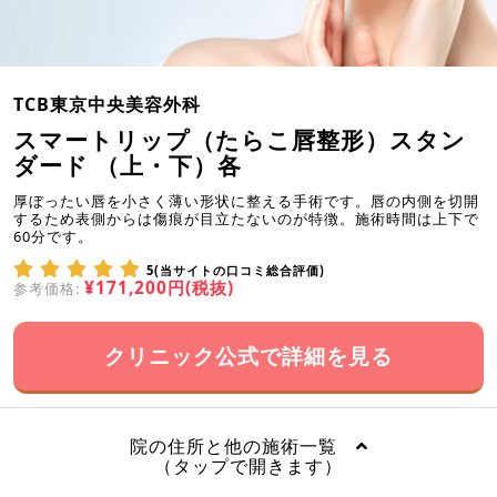
TCB東京中央美容外科
スマートリップ（たらこ唇整形）スタン
ダード （上・下）各
厚ぼったい唇を小さく薄い形状に整える手術です。唇の内側を切開
するため表側からは傷痕が目立たないのが特徴。施術時間は上下で
60分です。
5(当サイトの口コミ総合評価)
¥171,200円(税抜)
参考価格:
クリニック公式で詳細を見る
院の住所と他の施術一覧
（タップで開きます）