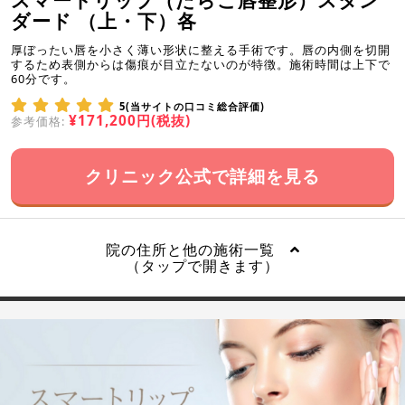
スマートリップ（たらこ唇整形）スタン
ダード （上・下）各
厚ぼったい唇を小さく薄い形状に整える手術です。唇の内側を切開
するため表側からは傷痕が目立たないのが特徴。施術時間は上下で
60分です。
5(当サイトの口コミ総合評価)
¥171,200円(税抜)
参考価格:
クリニック公式で詳細を見る
院の住所と他の施術一覧
（タップで開きます）