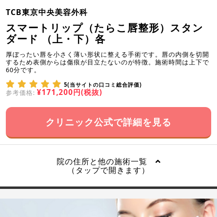
TCB東京中央美容外科
スマートリップ（たらこ唇整形）スタン
ダード （上・下）各
厚ぼったい唇を小さく薄い形状に整える手術です。唇の内側を切開
するため表側からは傷痕が目立たないのが特徴。施術時間は上下で
60分です。
5(当サイトの口コミ総合評価)
¥171,200円(税抜)
参考価格:
クリニック公式で詳細を見る
院の住所と他の施術一覧
（タップで開きます）