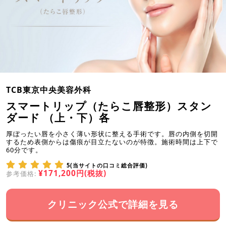
TCB東京中央美容外科
スマートリップ（たらこ唇整形）スタン
ダード （上・下）各
厚ぼったい唇を小さく薄い形状に整える手術です。唇の内側を切開
するため表側からは傷痕が目立たないのが特徴。施術時間は上下で
60分です。
5(当サイトの口コミ総合評価)
¥171,200円(税抜)
参考価格:
クリニック公式で詳細を見る