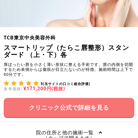
TCB東京中央美容外科
スマートリップ（たらこ唇整形）スタン
ダード （上・下）各
厚ぼったい唇を小さく薄い形状に整える手術です。唇の内側を切開
するため表側からは傷痕が目立たないのが特徴。施術時間は上下で
60分です。
5(当サイトの口コミ総合評価)
¥171,200円(税抜)
参考価格:
クリニック公式で詳細を見る
院の住所と他の施術一覧
（タップで開きます）