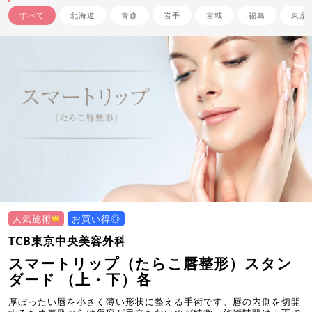
すべて
北海道
青森
岩手
宮城
福島
東京
人気施術
お買い得◎
TCB東京中央美容外科
スマートリップ（たらこ唇整形）スタン
ダード （上・下）各
厚ぼったい唇を小さく薄い形状に整える手術です。唇の内側を切開