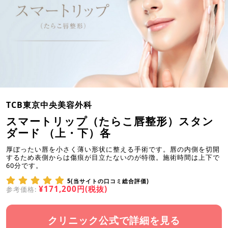
TCB東京中央美容外科
スマートリップ（たらこ唇整形）スタン
ダード （上・下）各
厚ぼったい唇を小さく薄い形状に整える手術です。唇の内側を切開
するため表側からは傷痕が目立たないのが特徴。施術時間は上下で
60分です。
5(当サイトの口コミ総合評価)
¥171,200円(税抜)
参考価格:
クリニック公式で詳細を見る