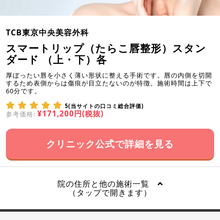
TCB東京中央美容外科
スマートリップ（たらこ唇整形）スタン
ダード （上・下）各
厚ぼったい唇を小さく薄い形状に整える手術です。唇の内側を切開
するため表側からは傷痕が目立たないのが特徴。施術時間は上下で
60分です。
5(当サイトの口コミ総合評価)
¥171,200円(税抜)
参考価格:
クリニック公式で詳細を見る
院の住所と他の施術一覧
（タップで開きます）