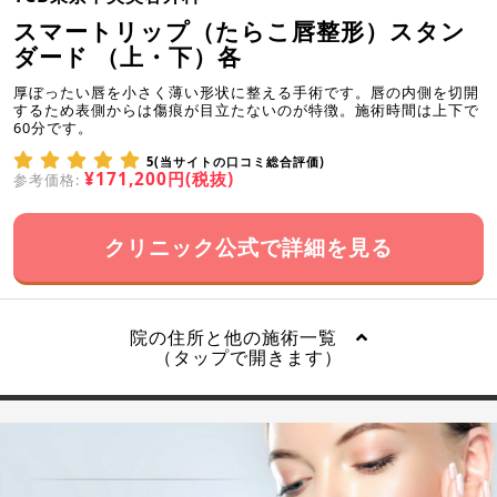
スマートリップ（たらこ唇整形）スタン
ダード （上・下）各
厚ぼったい唇を小さく薄い形状に整える手術です。唇の内側を切開
するため表側からは傷痕が目立たないのが特徴。施術時間は上下で
60分です。
5(当サイトの口コミ総合評価)
¥171,200円(税抜)
参考価格:
クリニック公式で詳細を見る
院の住所と他の施術一覧
（タップで開きます）