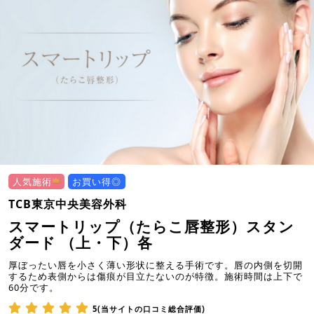
人気施術
お買い得◎
TCB東京中央美容外科
スマートリップ（たらこ唇整形）スタン
ダード （上・下）各
厚ぼったい唇を小さく薄い形状に整える手術です。唇の内側を切開
するため表側からは傷痕が目立たないのが特徴。施術時間は上下で
60分です。
5(当サイトの口コミ総合評価)