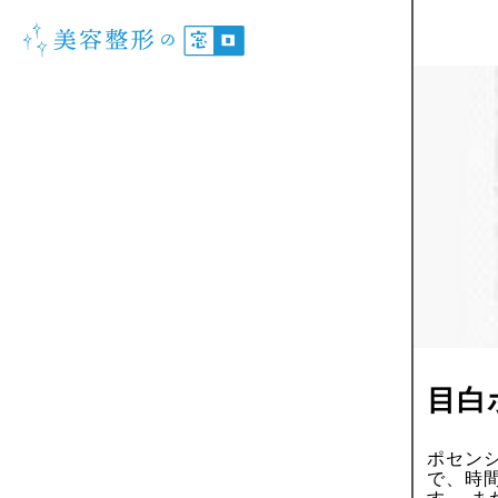
目白
ポセン
で、時