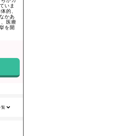
自らがカ
ていま
肉体的、
なかあ
き、医療
挙を開
一覧