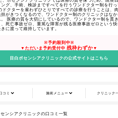
また、ポセンシアクリニックでは医療の質を保つため、院長
リング、手術、検診まですべてを行うワンドクター制を行っ
他のドクターを雇わずひとりですべての診療を行うことは、
負担がきつくなるので、ワンドクター制のクリニックはなか
ん。 医療の質を大切にしているので、ワンドクター制を貫
ロ、死亡事故ゼロ、重篤な障害が残る医療事故ゼロという快
長きに渡って維持しています。
※予約殺到中※
残枠わずか
▼ただいま予約受付中
▼
目白ポセンシアクリニックの公式サイトはこちら
口コミ
施術メニュー
クリニック
ポセンシアクリニックの口コミ一覧