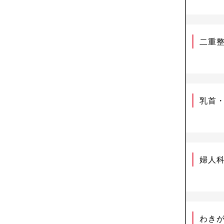
二重
乳首
婦人
わき