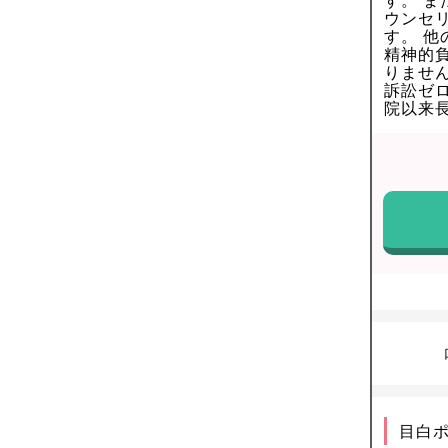
す。 
ウンセ
す。 
精神的
りませ
訴訟ゼ
院以来
目白