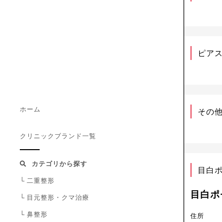
ピア
ホーム
その
クリニックブランド一覧
カテゴリから探す
目白
└
二重整形
目白ポ
└
目元整形・クマ治療
└
鼻整形
住所