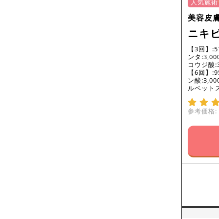
人気施術
美容皮
ニキ
【3回】:5
ンタ:3,0
コウジ酸:3
【6回】:9
ン酸:3,0
ルベットスキ
参考価格: