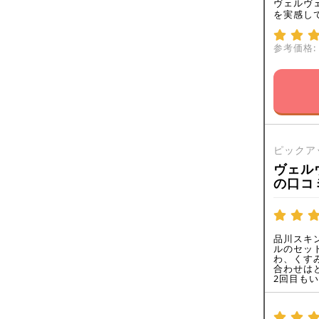
ヴェルヴ
を実感し
参考価格:
ピックア
ヴェル
の口コ
品川スキ
ルのセッ
わ、くす
合わせは
2回目も