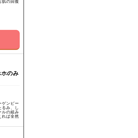
お肌の回復
ホホのみ
ーゲンピー
たるみ、し
ールの組み
えれば全然