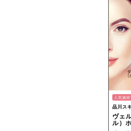
人気施術
品川ス
ヴェ
ル）