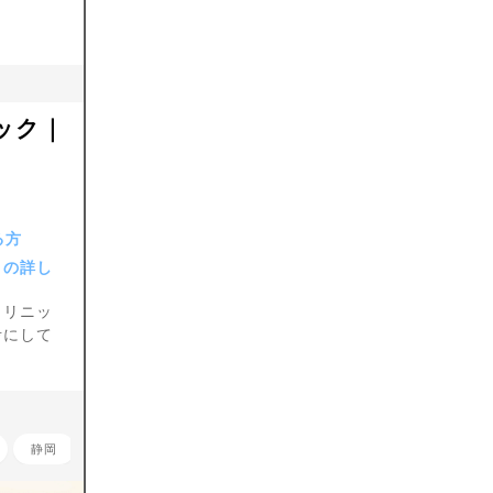
ック｜
る方
との詳し
クリニッ
考にして
静岡
愛知
新潟
大阪
京都
兵庫
岡山