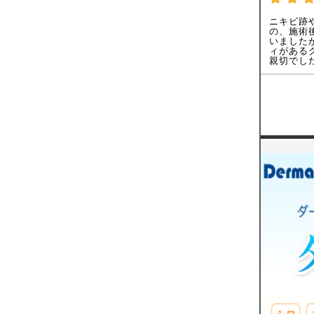
ニキビ跡
の、施術
いました
ィがある
親切でし