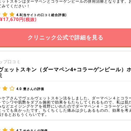
ェットスキンはダーマペンとコラーゲンピールの併用治療となります。
てみてください！
4.8(当サイトの口コミ総合評価)
¥17,670円(税抜)
クリニック公式で詳細を見る
ップ口コミ
ヴェットスキン（ダーマペン4+コラーゲンピール）
ミ
4.0
豊さんの評価
ンケアさんでヴェルヴェットスキン法をしました。ダーマペン４とコラ
トでシワや肌艶をダブル施術で効果をもたらしてくれるもので、私は肌
みなどエイジングケアを視野にいれたのでダーマペン４・コラーゲンピ
とっても良かったです。ちくちくした痛みは少しあるものの、効果を考
いけるとおもうくらいです。
4.7
めめさんの評価