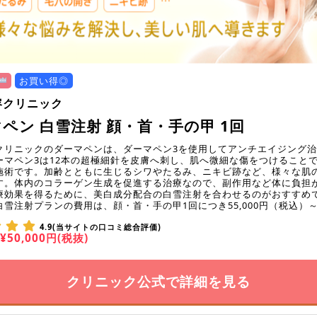
お買い得◎
容クリニック
ペン 白雪注射 顔・首・手の甲 1回
クリニックのダーマペンは、ダーマペン3を使用してアンチエイジング
ーマペン3は12本の超極細針を皮膚へ刺し、肌へ微細な傷をつけること
施術です。加齢とともに生じるシワやたるみ、ニキビ跡など、様々な肌
す。体内のコラーゲン生成を促進する治療なので、副作用など体に負担
療効果を得るために、美白成分配合の白雪注射を合わせるのがおすすめ
白雪注射プランの費用は、顔・首・手の甲1回につき55,000円（税込）
4.9(当サイトの口コミ総合評価)
¥50,000円(税抜)
クリニック公式で詳細を見る