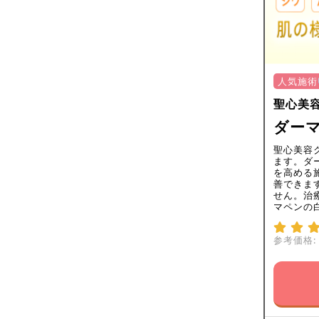
人気施術
聖心美
ダーマ
聖心美容
ます。ダ
を高める
善できま
せん。治
マペンの
参考価格: