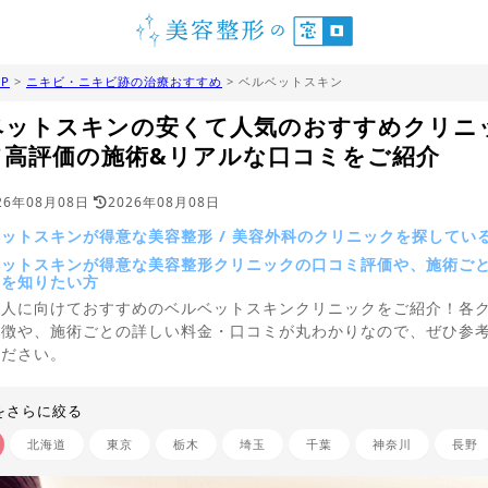
P
>
ニキビ・ニキビ跡の治療おすすめ
> ベルベットスキン
ベットスキンの安くて人気のおすすめクリニ
て高評価の施術&リアルな口コミをご紹介
26年08月08日
2026年08月08日
ットスキンが得意な美容整形 / 美容外科のクリニックを探してい
ベットスキンが得意な美容整形クリニックの口コミ評価や、施術ご
金を知りたい方
う人に向けておすすめのベルベットスキンクリニックをご紹介！各
特徴や、施術ごとの詳しい料金・口コミが丸わかりなので、ぜひ参
ください。
をさらに絞る
北海道
東京
栃木
埼玉
千葉
神奈川
長野