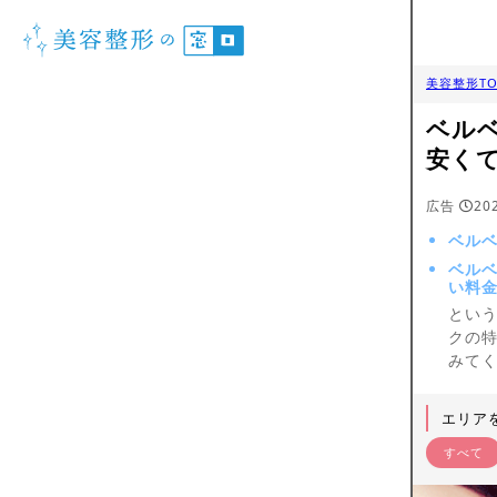
美容整形TO
ベル
安く
広告
20
ベルベ
ベル
い料
とい
クの
みて
エリア
すべて